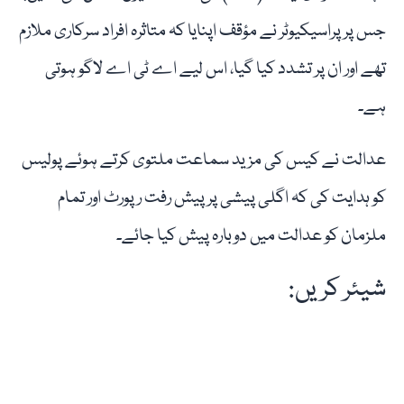
جس پر پراسیکیوٹر نے مؤقف اپنایا کہ متاثرہ افراد سرکاری ملازم
تھے اور ان پر تشدد کیا گیا، اس لیے اے ٹی اے لاگو ہوتی
ہے۔
عدالت نے کیس کی مزید سماعت ملتوی کرتے ہوئے پولیس
کو ہدایت کی کہ اگلی پیشی پر پیش رفت رپورٹ اور تمام
ملزمان کو عدالت میں دوبارہ پیش کیا جائے۔
شیئر کریں: