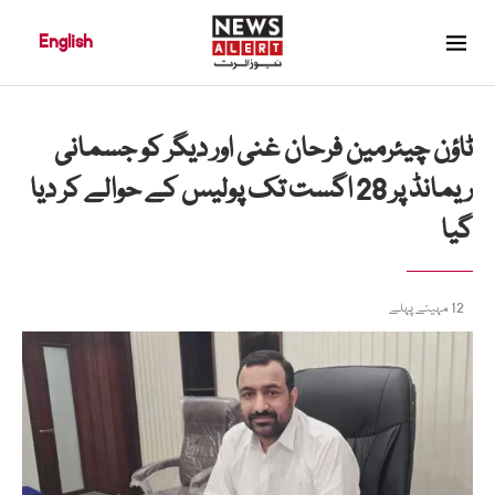
English
ٹاؤن چیئرمین فرحان غنی اور دیگر کو جسمانی
ریمانڈ پر 28 اگست تک پولیس کے حوالے کر دیا
گیا
12 مہینے پہلے