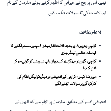
تھے۔ اس پر جج نے حیرانی کا اظہار کرتے ہوئے ملزمان کے نام
اور الزامات کی تفصیلات طلب کیں۔
یہ بھی پڑھیں
کراچی ایئرپورٹ پر جدید فلائٹ انفارمیشن ڈسپلے سسٹم لگانے کا
فیصلہ، عالمی ٹینڈر جاری
کراچی: گھریلو جھگڑے کے دوران باپ نے بیٹے کو گولی مار کر
قتل کر دیا
میر رضا کیس: کراچی کے تفتیشی اور میڈیکو لیگل نظام کی
کارکردگی پر سوالات اٹھنے لگے
تفتیشی افسر کے مطابق، ملزمان پر الزام ہے کہ انہوں نے