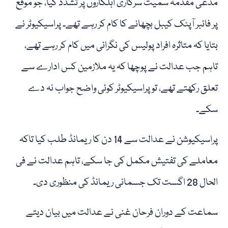
مدعی مقدمہ سمیت سرکاری اہلکاروں پر تشدد کیا، جو موقع
پر فائبر آپٹک کیبل بچھانے کا کام کر رہے تھے۔ پراسیکیوٹر نے
بتایا کہ متاثرہ افراد پولیس کی نگرانی میں کام کر رہے تھے،
تاہم جب عدالت نے پوچھا کہ یہ ملازمین کس ادارے سے
تعلق رکھتے تھے، تو پراسیکیوٹر کوئی واضح جواب نہ دے
سکے۔
پراسیکیوشن نے عدالت سے 14 دن کا ریمانڈ طلب کیا تاکہ
معاملے کی تفتیش مکمل کی جا سکے، تاہم عدالت نے فی
الحال 28 اگست تک جسمانی ریمانڈ کی منظوری دی۔
سماعت کے دوران فرحان غنی نے عدالت میں بیان دیتے