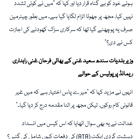
ہوئے خود کو بے گناہ قرار دیا اور کہا کہ “میں نے کوئی تشدد
نہیں کیا، مجھ پر جھوٹا الزام لگایا گیا ہے۔ میں بطور چیئرمین
صرف یہ پوچھنے گیا تھا کہ سرکاری سڑک کھودنے کی اجازت
کس نے دی؟”
وزیر بلدیات سندھ سعید غنی کے بھائی فرحان غنی راہداری
ریمانڈ پر پولیس کے حوالے
انہوں نے مزید کہا کہ "میرے پاس اختیار ہے کہ میں غیر
قانونی کام روکوں، لیکن مجھ پر الٹا مقدمہ درج کر دیا گیا۔”
عدالت نے یہ بھی سوال اٹھایا کہ اس کیس میں انسداد
دہشت گردی ایکٹ (ATA) کی دفعات کیوں شامل کی گئیں؟