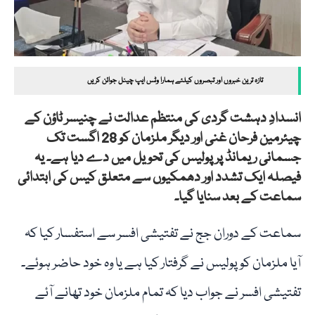
تازہ ترین خبروں اور تبصروں کیلئے ہمارا وٹس ایپ چینل جوائن کریں
انسدادِ دہشت گردی کی منتظم عدالت نے چنیسر ٹاؤن کے
چیئرمین فرحان غنی اور دیگر ملزمان کو 28 اگست تک
جسمانی ریمانڈ پر پولیس کی تحویل میں دے دیا ہے۔ یہ
فیصلہ ایک تشدد اور دھمکیوں سے متعلق کیس کی ابتدائی
سماعت کے بعد سنایا گیا۔
سماعت کے دوران جج نے تفتیشی افسر سے استفسار کیا کہ
آیا ملزمان کو پولیس نے گرفتار کیا ہے یا وہ خود حاضر ہوئے۔
تفتیشی افسر نے جواب دیا کہ تمام ملزمان خود تھانے آئے