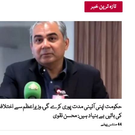
تازہ ترین خبر
حکومت اپنی آئینی مدت پوری کرے گی، وزیراعظم سے اختلاف
کی باتیں بے بنیاد ہیں: محسن نقوی
44 منٹس پہلے