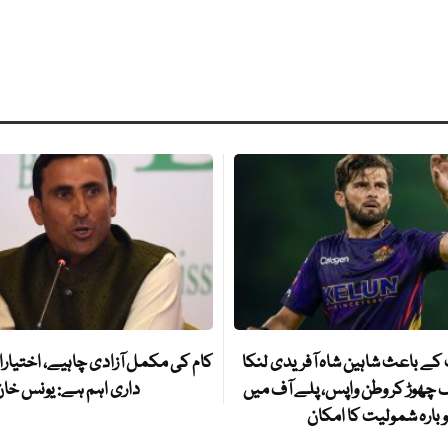
 کے باعث شاہین شاہ آفریدی لنکا
کام کی مکمل آزادی چاہیے، اختیارا
 چھوڑ کر وطن واپس، پلے آف میں
داری اہم ہے: یونس خا
بارہ شمولیت کا امکان