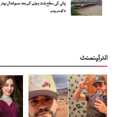
پانی کی سطح بلند ہونے کے بعد صورتحال بہتر
2 گھنٹے پہلے
انٹرٹینمنٹ