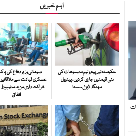
اہم خبریں
حکومت نے پیٹرولیم مصنوعات کی
صومالی وزیر دفاع کی پاک
نئی قیمتیں جاری کر دیں، پیٹرول
عسکری قیادت سے ملاقاتیں،
مہنگا، ڈیزل سستا
شراکت داری مزید مضبوط بن
اتفاق
ات