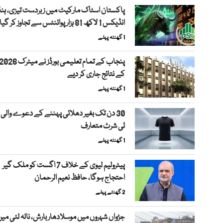
پاکستان اسٹاک مارکیٹ میں زبردست تیزی، ہنڈ
انڈیکس 1 لاکھ 81 ہزار پوائنٹس سے تجاوز کر گیا
1 گھنٹہ پہلے
پنجاب کے تمام تعلیمی بورڈز نے میٹرک 26
کے نتائج جاری کر دیے
1 گھنٹہ پہلے
30 دن تک بغیر دھلائی پہننے کے دعوے والی 
ٹی شرٹ متعارف
1 گھنٹہ پہلے
پیٹرولیم لیوی کے خلاف 7 اگست کو ملک گیر
احتجاج ہوگا، حافظ نعیم الرحمان
2 گھنٹے پہلے
جڑواں شہروں میں موسلادھار بارش، نالہ لئی می