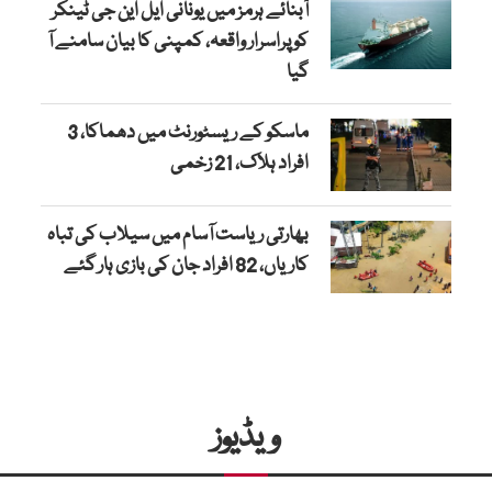
آبنائے ہرمز میں یونانی ایل این جی ٹینکر
کو پراسرار واقعہ، کمپنی کا بیان سامنے آ
گیا
ماسکو کے ریسٹورنٹ میں دھماکا، 3
افراد ہلاک، 21 زخمی
بھارتی ریاست آسام میں سیلاب کی تباہ
کاریاں، 82 افراد جان کی بازی ہار گئے
ویڈیوز