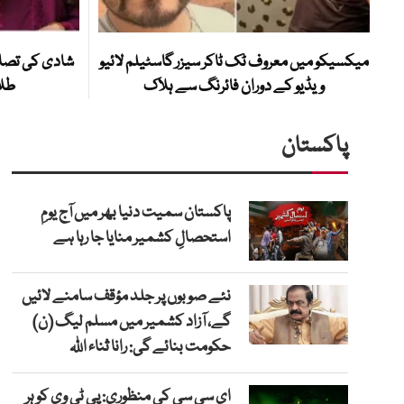
میکسیکو میں معروف ٹک ٹاکر سیزر گاسٹیلم لائیو
شادی کی تصاو
ویڈیو کے دوران فائرنگ سے ہلاک
طلا
پاکستان
پاکستان سمیت دنیا بھر میں آج یومِ
استحصالِ کشمیر منایا جا رہا ہے
نئے صوبوں پر جلد مؤقف سامنے لائیں
گے، آزاد کشمیر میں مسلم لیگ (ن)
حکومت بنائے گی: رانا ثناء اللہ
ای سی سی کی منظوری: پی ٹی وی کو ہر