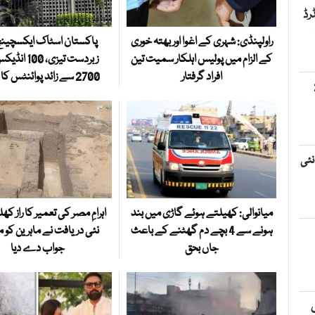
رڈ
راولپنڈی: شہری کے اغوا اور بھتہ خوری
پاکستان اسٹاک ایکسچینج
کے الزام میں پولیس اہلکار سمیت تین
زبردست تیزی، 00
افراد گرفتار
2700 سے زائد پوائنٹس کا اضافہ
20
نئی
میانوالی: کھیلتے ہوئے گاڑی میں بند
اہرامِ مصر کی تعمیر کا راز کھ
ہونے سے 4 بچے دم گھٹنے کے باعث
نئی دریافت نے ماہرین کو 
جاں بحق
جواب دے دیا
ں