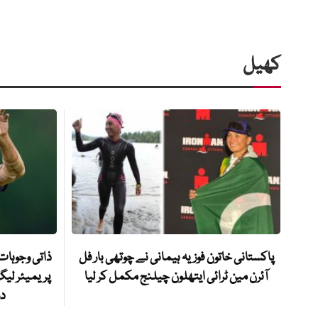
کھیل
پاکستانی خاتون فوزیہ ہیمانی نے چوتھی بار فل
ذاتی وجوہات
آئرن مین ٹرائی ایتھلون چیلنج مکمل کر لیا
پریمیئر لیگ
دو