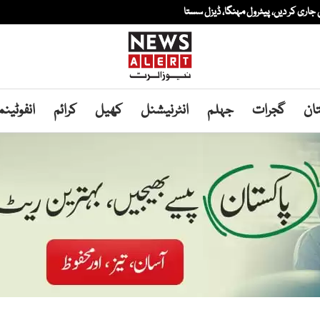
ری کر دیں، پیٹرول مہنگا، ڈیزل سستا
ان
گجرات
جہلم
انٹرنیشنل
کھیل
کرائم
انفوٹین