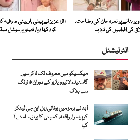
یر ہٹانے پر نمرہ خان کی وضاحت،
اقرا عزیز نے پہلی بار بیٹی صوفیہ ک
ق کی افواہوں کی تردید
کو دکھا دیا، تصاویر سوشل میڈیا
انٹرنیشنل
میکسیکو میں معروف ٹک ٹاکر سیزر
گاسٹیلم لائیو ویڈیو کے دوران فائرنگ
سے ہلاک
آبنائے ہرمز میں یونانی ایل این جی ٹینکر
کو پراسرار واقعہ، کمپنی کا بیان سامنے آ
گیا