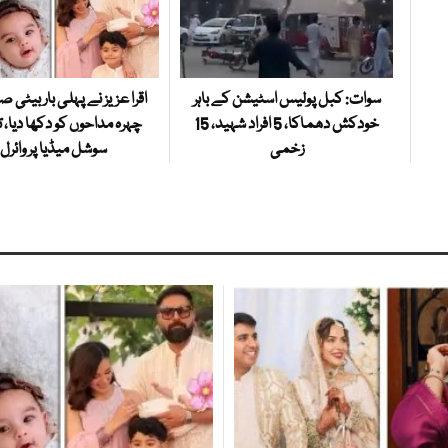
سوات: کبل پولیس اسٹیشن کے باہر
اقرا عزیز نے پہلی بار بیٹی ص
خودکش دھماکا، 5 افراد شہید، 15
چہرہ مداحوں کو دکھا دیا، 
زخمی
سوشل میڈیا پر وائرل