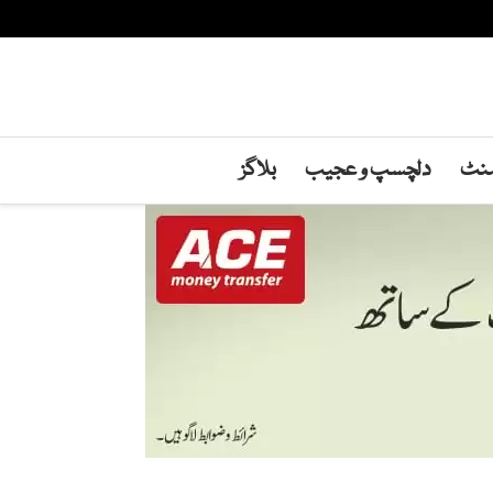
منٹ
دلچسپ و عجیب
بلاگز