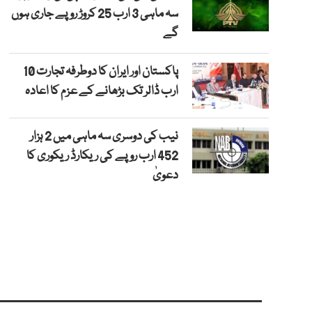
سہ ماہی 3 ارب 25 کروڑ روپے جاری ہوں
گے
پاکستان اور ایران کا دوطرفہ تجارت 10
ارب ڈالر تک بڑھانے کے عزم کا اعادہ
نیب کی دوسری سہ ماہی میں 2 ہزار
452 ارب روپے کی ریکارڈ ریکوری کا
دعویٰ