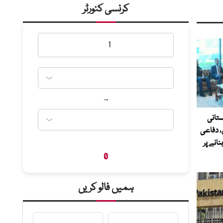
کرنسی کنورٹر
→
ستانی
 دفاعی
انے پر
0
ہمیں فالو کریں