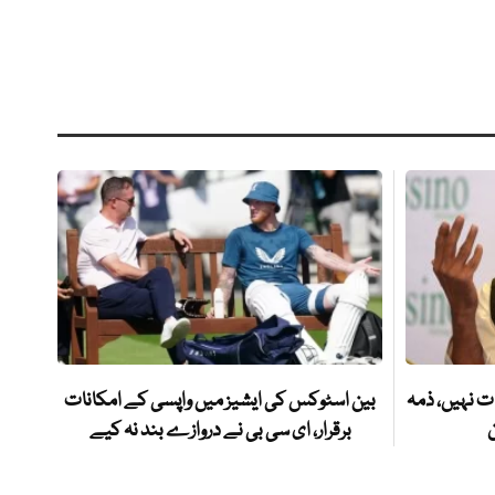
ت نہیں، ذمہ
بین اسٹوکس کی ایشیز میں واپسی کے امکانات
ن
برقرار، ای سی بی نے دروازے بند نہ کیے