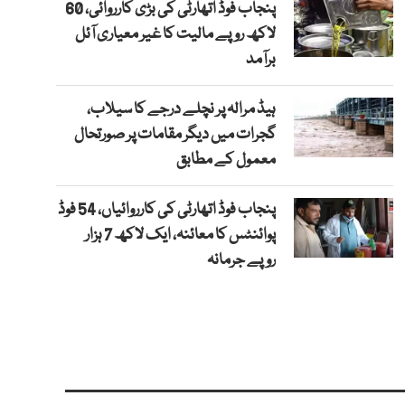
پنجاب فوڈ اتھارٹی کی بڑی کارروائی، 60
لاکھ روپے مالیت کا غیر معیاری آئل
برآمد
ہیڈ مرالہ پر نچلے درجے کا سیلاب،
گجرات میں دیگر مقامات پر صورتحال
معمول کے مطابق
پنجاب فوڈ اتھارٹی کی کارروائیاں، 54 فوڈ
پوائنٹس کا معائنہ، ایک لاکھ 7 ہزار
روپے جرمانہ