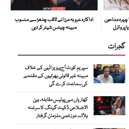
ا چہرہ مداحوں
اداکارہ عروبہ مرزا نے ثاقب چدھڑ سے منسوب
 پر وائرل
مبینہ چیٹس شیئر کر دیں
گجرات
سپریم کورٹ آج پرویز الٰہی کے خلاف
مبینہ غیر قانونی بھرتیوں کے مقدمے
کی سماعت کرے گی
کھاریاں میں پولیس مقابلہ، بین
الاضلاعی ڈکیت گینگ کا سرغنہ
ہلاک، دو زخمی ملزمان گرفتار