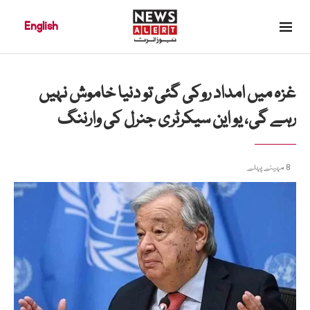
English
غزہ میں امداد روکی گئی تو دنیا خاموش نہیں
رہے گی، یو این سیکرٹری جنرل کی وارننگ
8 مہینے پہلے