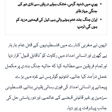
یورپ میں شدید گرمی، خشک ہوتے دریاؤں سے نازی دور کے
جنگی جہاز ظاہر
ایران جنگ جلد ختم ہونے والی ہے، تیل کی قیمتیں مزید کم
ہوں گی: ٹرمپ
انہوں نے مغربی کنارے میں فلسطینیوں کے قتل عام، بار بار
بے گھری اور انسانی امداد میں رکاوٹ کو "ناقابلِ قبول” قرار دیا
اور تمام فریقین سے مطالبہ کیا کہ حالیہ جنگ بندی پر مکمل
عمل درآمد کیا جائے۔ انتونیو گوتریس نے غزہ میں بڑے
پیمانے پر انسانی امداد کی فوری رسائی یقینی بنانے، فلسطینی
سرزمین پر غیر قانونی قبضے کے خاتمے، اور دو ریاستی حل کی
جانب پیشرفت پر زور دیا۔