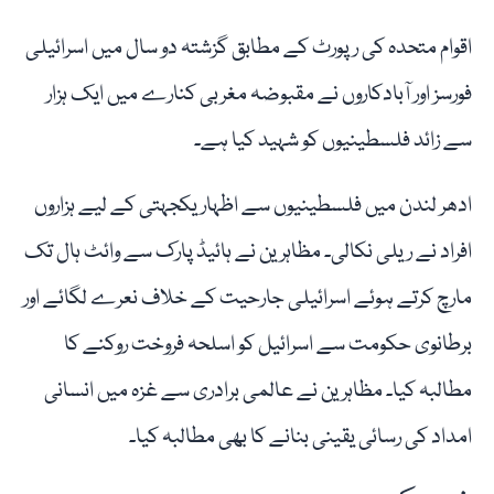
اقوام متحدہ کی رپورٹ کے مطابق گزشتہ دو سال میں اسرائیلی
فورسز اور آبادکاروں نے مقبوضہ مغربی کنارے میں ایک ہزار
سے زائد فلسطینیوں کو شہید کیا ہے۔
ادھر لندن میں فلسطینیوں سے اظہار یکجہتی کے لیے ہزاروں
افراد نے ریلی نکالی۔ مظاہرین نے ہائیڈ پارک سے وائٹ ہال تک
مارچ کرتے ہوئے اسرائیلی جارحیت کے خلاف نعرے لگائے اور
برطانوی حکومت سے اسرائیل کو اسلحہ فروخت روکنے کا
مطالبہ کیا۔ مظاہرین نے عالمی برادری سے غزہ میں انسانی
امداد کی رسائی یقینی بنانے کا بھی مطالبہ کیا۔