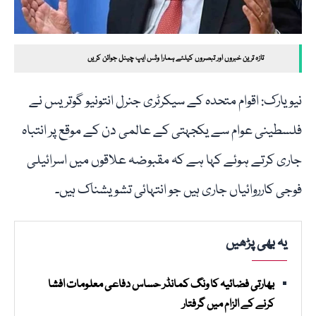
تازہ ترین خبروں اور تبصروں کیلئے ہمارا وٹس ایپ چینل جوائن کریں
نیویارک: اقوام متحدہ کے سیکرٹری جنرل انتونیو گوتریس نے
فلسطینی عوام سے یکجہتی کے عالمی دن کے موقع پر انتباہ
جاری کرتے ہوئے کہا ہے کہ مقبوضہ علاقوں میں اسرائیلی
فوجی کارروائیاں جاری ہیں جو انتہائی تشویشناک ہیں۔
یہ بھی پڑھیں
بھارتی فضائیہ کا ونگ کمانڈر حساس دفاعی معلومات افشا
کرنے کے الزام میں گرفتار