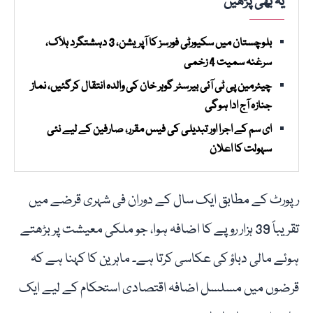
یہ بھی پڑھیں
بلوچستان میں سکیورٹی فورسز کا آپریشن، 3 دہشتگرد ہلاک،
سرغنہ سمیت 4 زخمی
چیئرمین پی ٹی آئی بیرسٹر گوہر خان کی والدہ انتقال کرگئیں، نماز
جنازہ آج ادا ہوگی
ای سم کے اجرا اور تبدیلی کی فیس مقرر، صارفین کے لیے نئی
سہولت کا اعلان
رپورٹ کے مطابق ایک سال کے دوران فی شہری قرضے میں
تقریباً 39 ہزار روپے کا اضافہ ہوا، جو ملکی معیشت پر بڑھتے
ہوئے مالی دباؤ کی عکاسی کرتا ہے۔ ماہرین کا کہنا ہے کہ
قرضوں میں مسلسل اضافہ اقتصادی استحکام کے لیے ایک