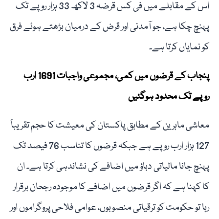
اس کے مقابلے میں فی کس قرضہ 3 لاکھ 33 ہزار روپے تک
پہنچ چکا ہے، جو آمدنی اور قرض کے درمیان بڑھتے ہوئے فرق
کو نمایاں کرتا ہے۔
پنجاب کے قرضوں میں کمی، مجموعی واجبات 1691 ارب
روپے تک محدود ہوگئیں
معاشی ماہرین کے مطابق پاکستان کی معیشت کا حجم تقریباً
127 ہزار ارب روپے ہے جبکہ قرضوں کا تناسب 76 فیصد تک
پہنچ جانا مالیاتی دباؤ میں اضافے کی نشاندہی کرتا ہے۔ ان
کا کہنا ہے کہ اگر قرضوں میں اضافے کا موجودہ رجحان برقرار
رہا تو حکومت کو ترقیاتی منصوبوں، عوامی فلاحی پروگراموں اور