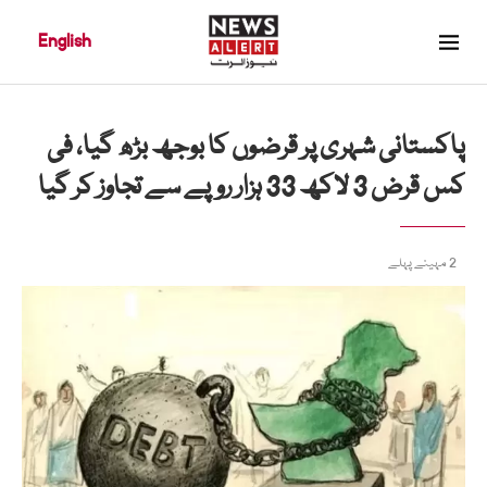
English
پاکستانی شہری پر قرضوں کا بوجھ بڑھ گیا، فی
کس قرض 3 لاکھ 33 ہزار روپے سے تجاوز کر گیا
2 مہینے پہلے