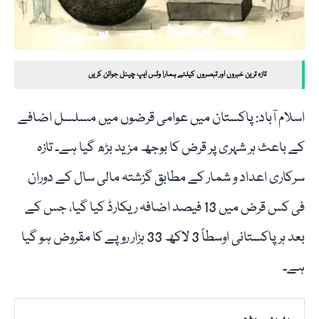
تازہ ترین خبروں اور تبصروں کیلئے ہمارا وٹس ایپ چینل جوائن کریں
اسلام آباد: پاکستان میں عوامی قرضوں میں مسلسل اضافے
کے باعث ہر شہری پر قرض کا بوجھ مزید بڑھ گیا ہے۔ تازہ
سرکاری اعداد و شمار کے مطابق گزشتہ مالی سال کے دوران
فی کس قرض میں 13 فیصد اضافہ ریکارڈ کیا گیا، جس کے
بعد ہر پاکستانی اوسطاً 3 لاکھ 33 ہزار روپے کا مقروض ہو گیا
ہے۔