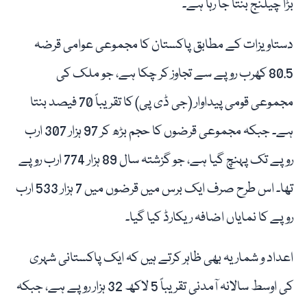
بڑا چیلنج بنتا جا رہا ہے۔
دستاویزات کے مطابق پاکستان کا مجموعی عوامی قرضہ
80.5 کھرب روپے سے تجاوز کر چکا ہے، جو ملک کی
مجموعی قومی پیداوار (جی ڈی پی) کا تقریباً 70 فیصد بنتا
ہے۔ جبکہ مجموعی قرضوں کا حجم بڑھ کر 97 ہزار 307 ارب
روپے تک پہنچ گیا ہے، جو گزشتہ سال 89 ہزار 774 ارب روپے
تھا۔ اس طرح صرف ایک برس میں قرضوں میں 7 ہزار 533 ارب
روپے کا نمایاں اضافہ ریکارڈ کیا گیا۔
اعداد و شمار یہ بھی ظاہر کرتے ہیں کہ ایک پاکستانی شہری
کی اوسط سالانہ آمدنی تقریباً 5 لاکھ 32 ہزار روپے ہے، جبکہ