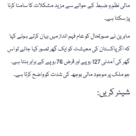
مالی نظم و ضبط کے حوالے سے مزید مشکلات کا سامنا کرنا
پڑ سکتا ہے۔
ماہرین نے صورتحال کو عام فہم انداز میں بیان کرتے ہوئے کہا
کہ اگر پاکستان کی معیشت کو ایک گھر تصور کیا جائے تو اس
گھر کی آمدنی 127 روپے اور قرض 76 روپے کے برابر بنتا ہے،
جو ملک پر موجود مالی بوجھ کی شدت کو واضح کرتا ہے۔
شیئر کریں: