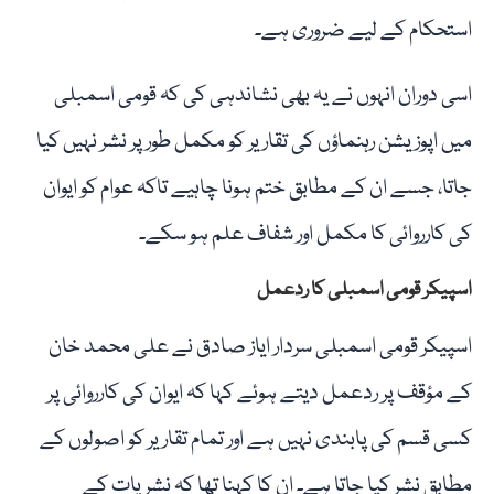
استحکام کے لیے ضروری ہے۔
اسی دوران انہوں نے یہ بھی نشاندہی کی کہ قومی اسمبلی
میں اپوزیشن رہنماؤں کی تقاریر کو مکمل طور پر نشر نہیں کیا
جاتا، جسے ان کے مطابق ختم ہونا چاہیے تاکہ عوام کو ایوان
کی کارروائی کا مکمل اور شفاف علم ہو سکے۔
اسپیکر قومی اسمبلی کا ردعمل
اسپیکر قومی اسمبلی سردار ایاز صادق نے علی محمد خان
کے مؤقف پر ردعمل دیتے ہوئے کہا کہ ایوان کی کارروائی پر
کسی قسم کی پابندی نہیں ہے اور تمام تقاریر کو اصولوں کے
مطابق نشر کیا جاتا ہے۔ ان کا کہنا تھا کہ نشریات کے