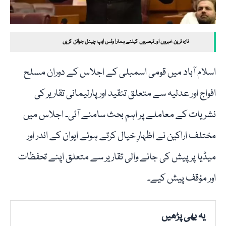
تازہ ترین خبروں اور تبصروں کیلئے ہمارا وٹس ایپ چینل جوائن کریں
اسلام آباد میں قومی اسمبلی کے اجلاس کے دوران مسلح
افواج اور عدلیہ سے متعلق تنقید اور پارلیمانی تقاریر کی
نشریات کے معاملے پر اہم بحث سامنے آئی۔ اجلاس میں
مختلف اراکین نے اظہارِ خیال کرتے ہوئے ایوان کے اندر اور
میڈیا پر پیش کی جانے والی تقاریر سے متعلق اپنے تحفظات
اور مؤقف پیش کیے۔
یہ بھی پڑھیں