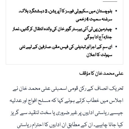
بلوچستان میں سکیورٹی فورسز کا آپریشن، 3 دہشتگرد ہلاک،
سرغنہ سمیت 4 زخمی
چیئرمین پی ٹی آئی بیرسٹر گوہر خان کی والدہ انتقال کرگئیں، نماز
جنازہ آج ادا ہوگی
ای سم کے اجرا اور تبدیلی کی فیس مقرر، صارفین کے لیے نئی
سہولت کا اعلان
علی محمد خان کا مؤقف
تحریک انصاف کے رکن قومی اسمبلی علی محمد خان نے
اجلاس میں خطاب کرتے ہوئے کہا کہ مسلح افواج اور عدلیہ
جیسے ریاستی اداروں پر غیر ضروری یا سخت تنقید سے گریز
کیا جانا چاہیے۔ ان کے مطابق ان اداروں کا احترام ریاستی