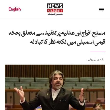
English
مسلح افواج اور عدلیہ پر تنقید سے متعلق بحث،
قومی اسمبلی میں نکتہ نظر کا تبادلہ
2 مہینے پہلے