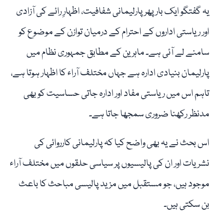
یہ گفتگو ایک بار پھر پارلیمانی شفافیت، اظہارِ رائے کی آزادی
اور ریاستی اداروں کے احترام کے درمیان توازن کے موضوع کو
سامنے لے آئی ہے۔ ماہرین کے مطابق جمہوری نظام میں
پارلیمان بنیادی ادارہ ہے جہاں مختلف آراء کا اظہار ہوتا ہے،
تاہم اس میں ریاستی مفاد اور ادارہ جاتی حساسیت کو بھی
مدنظر رکھنا ضروری سمجھا جاتا ہے۔
اس بحث نے یہ بھی واضح کیا کہ پارلیمانی کارروائی کی
نشریات اور ان کی پالیسیوں پر سیاسی حلقوں میں مختلف آراء
موجود ہیں، جو مستقبل میں مزید پالیسی مباحث کا باعث
بن سکتی ہیں۔