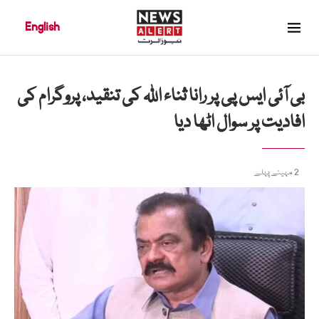
English
بی آئی ایس پی پر رانا ثناء اللہ کی تنقید، پروگرام کی
افادیت پر سوال اٹھا دیا
2 مہینے پہلے