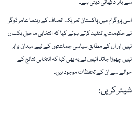
سے باہر دکھائی دیتی ہے۔
اسی پروگرام میں پاکستان تحریک انصاف کے رہنما عامر ڈوگر
نے حکومت پر تنقید کرتے ہوئے کہا کہ انتخابی ماحول یکساں
نہیں اور ان کے مطابق سیاسی جماعتوں کے لیے میدان برابر
نہیں چھوڑا جاتا۔ انہوں نے یہ بھی کہا کہ انتخابی نتائج کے
حوالے سے ان کے تحفظات موجود ہیں۔
شیئر کریں: