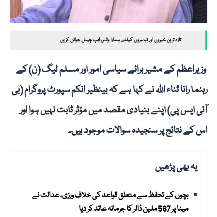
تازہ ترین خبروں اور تبصروں کیلئے ہمارا وٹس ایپ چینل جوائن کریں
وزیراعظم کے مشیر برائے سیاسی امور اور مسلم لیگ (ن) کے
رہنما رانا ثناء اللہ نے کہا ہے کہ بینظیر انکم سپورٹ پروگرام (بی
آئی ایس پی) اپنے بنیادی مقصد میں مؤثر ثابت نہیں ہوا اور
اس کے نتائج پر سنجیدہ سوالات موجود ہیں۔
یہ بھی پڑھیں
بچوں کے تحفظ سے متعلق قواعد کی خلاف ورزی، عدالت نے
میٹا پر 567 ملین ڈالر کا جرمانہ عائد کر دیا