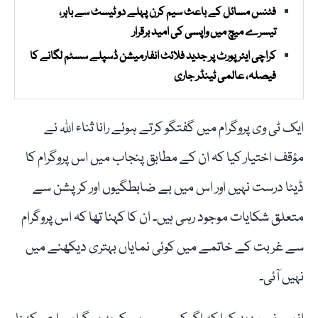
فٹنس مسائل کے باعث سیم کرن پہلے دو ٹیسٹ سے باہر،
تیسرے میچ میں واپسی کی امید برقرار
کراچی ایئرپورٹ پر جدید فلائٹ انفارمیشن ڈسپلے سسٹم لگانے کا
فیصلہ، عالمی ٹینڈر جاری
ایک ٹی وی پروگرام میں گفتگو کرتے ہوئے رانا ثناء اللہ نے
مؤقف اختیار کیا کہ ان کے مطابق پنجاب میں اس پروگرام کا
ڈیٹا درست نہیں اور اس میں بے ضابطگیوں اور کرپشن سے
متعلق شکایات موجود رہی ہیں۔ ان کا کہنا تھا کہ اس پروگرام
سے غربت کے خاتمے میں کوئی نمایاں بہتری دیکھنے میں
نہیں آئی۔