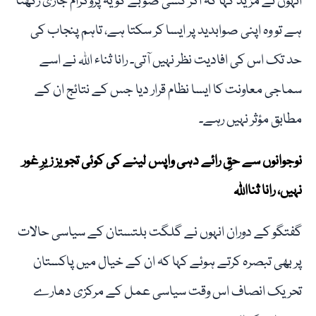
انہوں نے مزید کہا کہ اگر کسی صوبے کو یہ پروگرام جاری رکھنا
ہے تو وہ اپنی صوابدید پر ایسا کر سکتا ہے، تاہم پنجاب کی
حد تک اس کی افادیت نظر نہیں آتی۔ رانا ثناء اللہ نے اسے
سماجی معاونت کا ایسا نظام قرار دیا جس کے نتائج ان کے
مطابق مؤثر نہیں رہے۔
نوجوانوں سے حقِ رائے دہی واپس لینے کی کوئی تجویز زیرِ غور
نہیں، رانا ثنااللہ
گفتگو کے دوران انہوں نے گلگت بلتستان کے سیاسی حالات
پر بھی تبصرہ کرتے ہوئے کہا کہ ان کے خیال میں پاکستان
تحریک انصاف اس وقت سیاسی عمل کے مرکزی دھارے