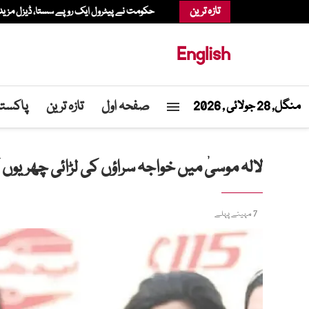
تازہ ترین
حکومت نے پیٹرول ایک روپے سستا، ڈیزل مزید م
English
صفحہ اول
تازہ ترین
پاکست
منگل, 28 جولائی , 2026
لالہ موسیٰ میں خواجہ سراؤں کی لڑائی چھریوں
7 مہینے پہلے