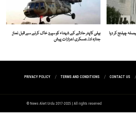
یصلہ چیلنج کر دیا
ہیلی کاپٹر حادثے کے شہداء کو سپردِ خاک کرنے سے قبل نمازِ
جنازہ ادا، عسکری اعزازات پیش
PRIVACY POLICY
TERMS AND CONDITIONS
CONTACT US
News Alert Urdu 2017-2025 | All rights reserved ©