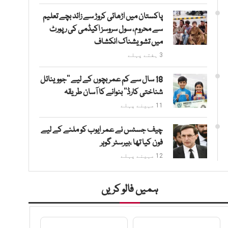
پاکستان میں اڑھائی کروڑ سے زائد بچے تعلیم
سے محروم، سول سروسز اکیڈمی کی رپورٹ
میں تشویشناک انکشاف
3 ہفتے پہلے
18 سال سے کم عمر بچوں کے لیے ’’جووینائل
شناختی کارڈ‘‘ بنوانے کا آسان طریقہ
11 مہینے پہلے
چیف جسٹس نے عمر ایوب کو ملنے کے لیے
فون کیا تھا ،بیرسٹر گوہر
12 مہینے پہلے
ہمیں فالو کریں