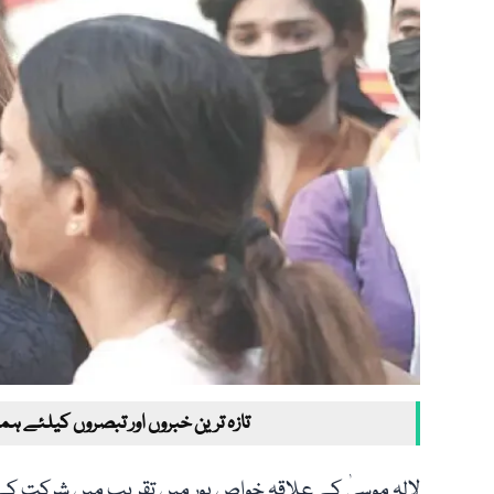
تازہ ترین خبروں اور تبصروں کیلئے ہم
لالہ موسیٰ کے علاقہ خواص پور میں تقریب میں شرکت کے 