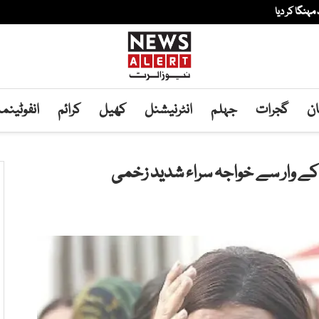
ہنگا کر دیا
ان
گجرات
جہلم
انٹرنیشنل
کھیل
کرائم
انفوٹین
 کے وار سے خواجہ سراء شدید زخمی