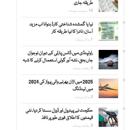
طریقہ جاری
12 مہینے پہلے
نیا یا گمشدہ شناختی کارڈ بنوانا اب مزید
آسان: نادرا کا نیا طریقہ کار
1 سال پہلے
راولپنڈی میں ڈانس پارٹی کے دوران نوجوان
جاں بحق، نشہ آور گولی استعمال کرنے کا شبہ
3 ہفتے پہلے
2025 میں اڑان بھرنے والی پرواز کی 2024
میں لینڈنگ
2 سال پہلے
حکومت نے پیٹرول اور ڈیزل سستا کر دیا، نئی
قیمتوں کا اطلاق فوری طور پر نافذ
3 ہفتے پہلے