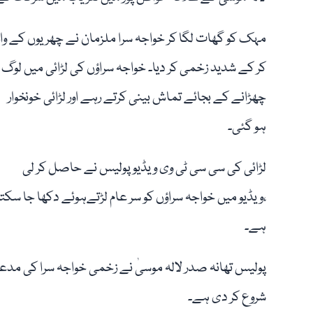
مہک کو گھات لگا کر خواجہ سرا ملزمان نے چھریوں کے وار
کر کے شدید زخمی کر دیا۔ خواجہ سراؤں کی لڑائی میں لوگ
چھڑانے کے بجائے تماش بینی کرتے رہے اور لڑائی خونخوار
ہو گئی۔
لڑائی کی سی سی ٹی وی ویڈیو پولیس نے حاصل کر لی
،ویڈیو میں خواجہ سراؤں کو سر عام لڑتےہوئے دکھا جا سکتا
ہے۔
پولیس تھانہ صدر لالہ موسیٰ نے زخمی خواجہ سرا کی م
شروع کر دی ہے۔