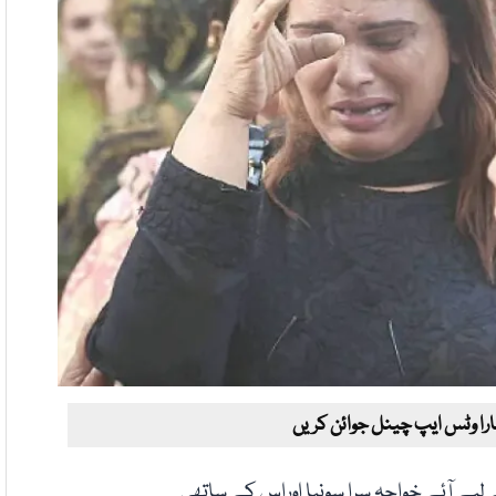
ارا وٹس ایپ چینل جوائن کریں
لیے آئے خواجہ سرا سونیا اوراس کے ساتھی