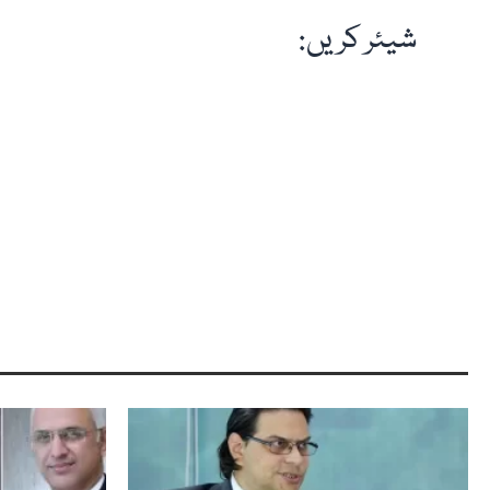
شیئر کریں: