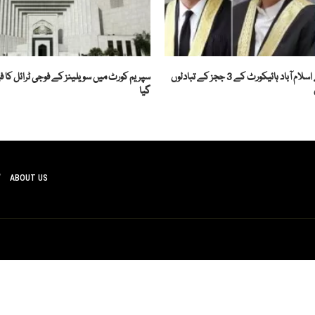
جوڈیشل کمیشن نے اسلام آباد ہائیکورٹ کے 3 ججز کے تبادلوں
سپریم کورٹ میں سویلینز کے فوجی ٹرائل کا ف
گیا
ABOUT US