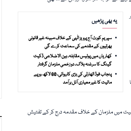
یہ بھی پڑھیں
سپریم کورٹ آج پرویز الٰہی کے خلاف مبینہ غیر قانونی
بھرتیوں کے مقدمے کی سماعت کرے گی
کھاریاں میں پولیس مقابلہ، بین الاضلاعی ڈکیت
گینگ کا سرغنہ ہلاک، دو زخمی ملزمان گرفتار
پنجاب فوڈ اتھارٹی کی بڑی کارروائی، 60 لاکھ روپے
مالیت کا غیر معیاری آئل برآمد
دعیت میں ملزمان کے خلاف مقدمہ درج کر کے تفتیش