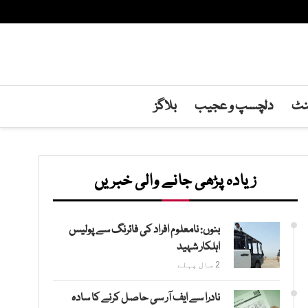
منٹ
دلچسپ و عجیب
بلاگز
زیادہ پڑھی جانے والی خبریں
بنوں: نامعلوم افراد کی فائرنگ سے پولیس
اہلکار شہید
2 سال پہلے
نادرا سے ایف آر سی حاصل کرنے کا سادہ