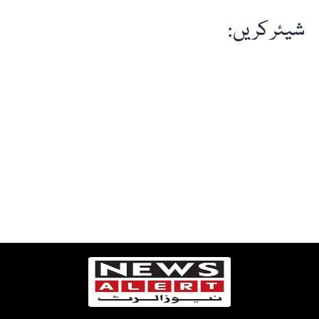
شیئر کریں: