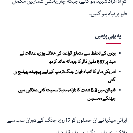
کم 9 افراد شہید ہو گئے، جبکہ چار رہائشی عمارتیں مکمل
طور پر تباہ ہو گئیں۔
یہ بھی پڑھیں
بچوں کے تحفظ سے متعلق قواعد کی خلاف ورزی، عدالت نے
میٹا پر 567 ملین ڈالر کا جرمانہ عائد کر دیا
امریکی ماہر کا انتباہ: ایران جنگ ٹرمپ کے لیے پیچیدہ چیلنج بن
گئی
فلپائن میں 5.8 شدت کا زلزلہ، منیلا سمیت کئی علاقوں میں
جھٹکے محسوس
ایرانی میڈیا نے ان حملوں کو 12 روزہ جنگ کے دوران سب سے