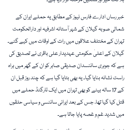
ہلاکت خیز اور سنگین مرحلہ قرار دیا ہے۔
خبر رساں ادارے فارس نیوز کے مطابق یہ حملے ایران کے
شمالی صوبہ گیلان کے شہر آستانہ اشرفیہ اور دارالحکومت
تہران کے مختلف علاقوں میں رات کے اوقات میں کیے گئے۔
گیلان کے اعلیٰ حکومتی عہدیدار علی باقری نے تصدیق کی
ہے کہ جوہری سائنسدان صدیقی صابر کو ان کے گھر میں براہ
راست نشانہ بنایا گیا۔ یہ بھی بتایا گیا ہے کہ چند روز قبل ان
کے 17 سالہ بیٹے کو بھی تہران میں ایک ٹارگٹڈ حملے میں
قتل کیا گیا تھا، جس کے بعد ایرانی سائنسی و سیاسی حلقوں
میں شدید غم و غصہ پایا جاتا ہے۔