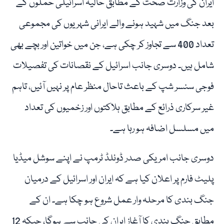
ایران کی وزارت صحت کے مطابق حالیہ اسرائیلی حملوں کے
بعد جنگ میں شہید ہونے والے ایرانی شہریوں کی مجموعی
تعداد 400 سے تجاوز کر چکی ہے، جن میں خواتین اور بچے بھی
شامل ہیں۔ دوسری جانب اسرائیل کے نقصانات کی تفصیلات
فوجی سنسر شپ کے باعث تاحال منظر عام پر نہیں آئیں، تاہم
غیر سرکاری ذرائع کے مطابق ہلاکتوں اور زخمیوں کی تعداد
میں مسلسل اضافہ ہو رہا ہے۔
دوسری جانب امریکی صدر ڈونلڈ ٹرمپ نے اپنے سوشل میڈیا
پلیٹ فارم پر اعلان کیا ہے کہ ایران اور اسرائیل کے درمیان
جنگ بندی کا مرحلہ وار عمل شروع ہو چکا ہے۔ ان کے
مطابق جنگ بندی کا آغاز ایران کی جانب سے ہوگا، جبکہ 12