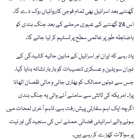
گھنٹے بعد اسرائیل بھی تمام فوجی کارروائیاں روک دے گا۔
اس 24 گھنٹے کے عبوری مرحلے کے بعد جنگ بندی کو
باضابطہ طور پر عالمی سطح پر تسلیم کر لیا جائے گا۔
یاد رہے کہ ایران اور اسرائیل کے مابین حالیہ کشیدگی کے
دوران سویلین و عسکری تنصیبات کو بار بار نشانہ بنایا گیا،
جس سے دونوں ممالک کو بھاری جانی و مالی نقصان اٹھانا
پڑا۔ امریکہ کی ثالثی سے سامنے آنے والی یہ جنگ بندی
اگرچہ ایک اہم سفارتی پیش رفت ہے، تاہم آخری لمحات میں
ہونے والے اسرائیلی فضائی حملے اس کی سنجیدگی اور نیت
پر سوالات کھڑے کر رہے ہیں۔