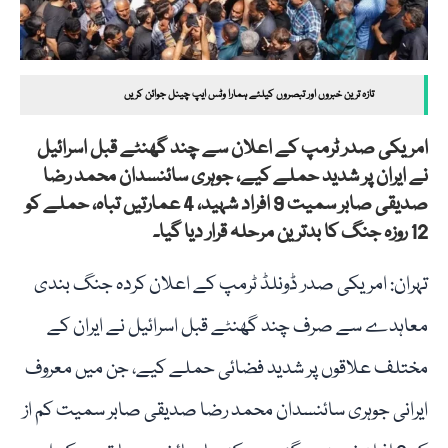
تازہ ترین خبروں اور تبصروں کیلئے ہمارا وٹس ایپ چینل جوائن کریں
امریکی صدر ٹرمپ کے اعلان سے چند گھنٹے قبل اسرائیل
نے ایران پر شدید حملے کیے، جوہری سائنسدان محمد رضا
صدیقی صابر سمیت 9 افراد شہید، 4 عمارتیں تباہ، حملے کو
12 روزہ جنگ کا بدترین مرحلہ قرار دیا گیا۔
تہران: امریکی صدر ڈونلڈ ٹرمپ کے اعلان کردہ جنگ بندی
معاہدے سے صرف چند گھنٹے قبل اسرائیل نے ایران کے
مختلف علاقوں پر شدید فضائی حملے کیے، جن میں معروف
ایرانی جوہری سائنسدان محمد رضا صدیقی صابر سمیت کم از