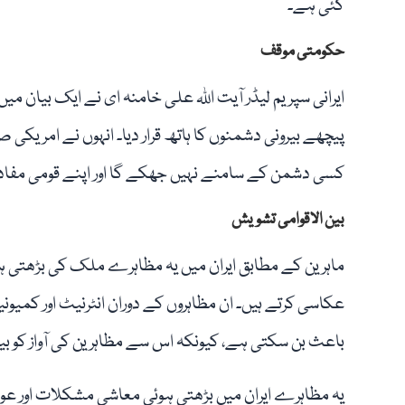
گئی ہے۔
حکومتی موقف
ایرانی سپریم لیڈر آیت اللہ علی خامنہ ای نے ایک بیان م
پیچھے بیرونی دشمنوں کا ہاتھ قرار دیا۔ انہوں نے امریکی
کسی دشمن کے سامنے نہیں جھکے گا اور اپنے قومی مفاد
بین الاقوامی تشویش
ماہرین کے مطابق ایران میں یہ مظاہرے ملک کی بڑھتی ہ
عکاسی کرتے ہیں۔ ان مظاہروں کے دوران انٹرنیٹ اور کمی
باعث بن سکتی ہے، کیونکہ اس سے مظاہرین کی آواز کو بیرو
یہ مظاہرے ایران میں بڑھتی ہوئی معاشی مشکلات اور عوام