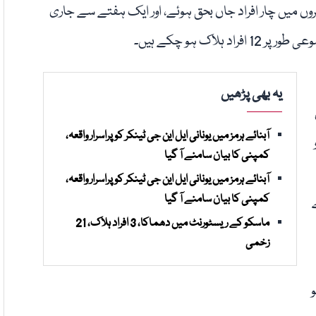
وں میں چار افراد جاں بحق ہوئے، اور ایک ہفتے سے جاری
اک ہو چکے ہیں۔
یہ بھی پڑھیں
آبنائے ہرمز میں یونانی ایل این جی ٹینکر کو پراسرار واقعہ،
کمپنی کا بیان سامنے آ گیا
آبنائے ہرمز میں یونانی ایل این جی ٹینکر کو پراسرار واقعہ،
کمپنی کا بیان سامنے آ گیا
ماسکو کے ریسٹورنٹ میں دھماکا، 3 افراد ہلاک، 21
زخمی