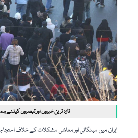
تازہ ترین خبروں اور تبصروں کیلئے ہم