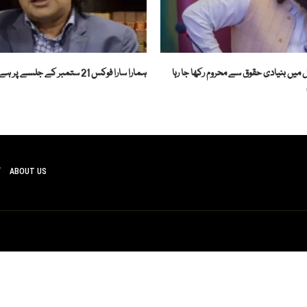
یل میں بنیادی حقوق سے محروم رکھا جا رہا
ہمارا سارا فوکس 21 ستمبر کے جلسے پر ہے، سلمان اکرام راجہ
ABOUT US