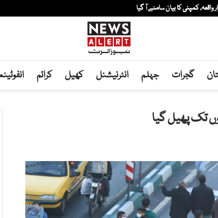
ار واقعہ، کمپنی کا بیان سامنے آ گیا
ان
گجرات
جہلم
انٹرنیشنل
کھیل
کرائم
انفوٹین