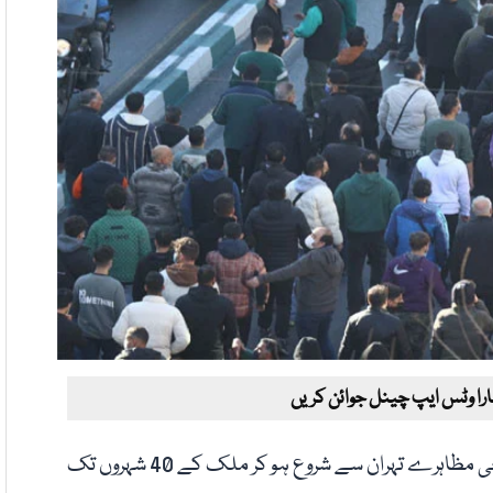
ارا وٹس ایپ چینل جوائن کریں
ایران میں مہنگائی اور معاشی مشکلات کے خلاف احتجاجی مظاہرے تہران سے شروع ہو کر ملک کے 40 شہروں تک