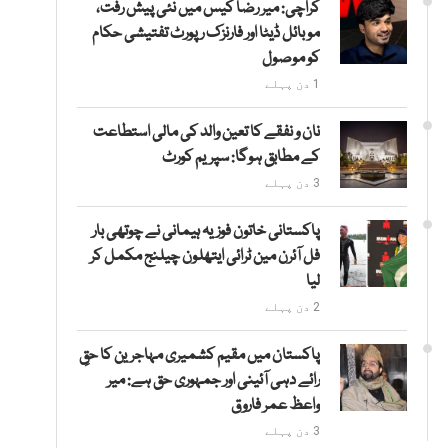
کراچی: میر رضا کیس میں نئی پیش رفت،
موبائل ڈیٹا اور فارنزک رپورٹ تفتیشی حکام
کو موصول
1 دن پہلے
نان و نفقے کا تعین والد کی مالی استطاعت
کے مطابق ہوگا: سپریم کورٹ
3 دن پہلے
پاکستانی خاتون فوزیہ ہیمانی نے چوتھی بار
فل آئرن مین ٹرائی ایتھلون چیلنج مکمل کر
لیا
2 دن پہلے
پاکستان میں مقیم کشمیری مہاجرین کا حقِ
رائے دہی آئینی اور جمہوری حق ہے: میر
واعظ عمر فاروق
3 دن پہلے