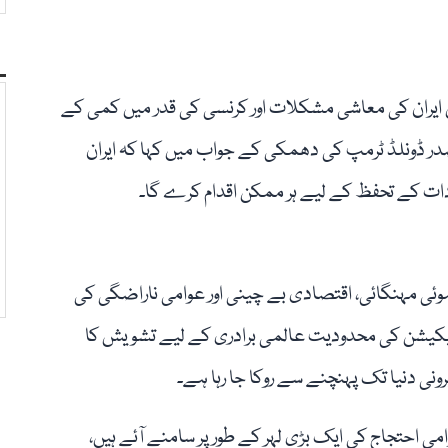
یں ایران کی معاشی مشکلات اور کرنسی کی قدر میں کمی کے
 صدر ڈونلڈ ٹرمپ کی دھمکی کے جواب میں کہا کہ ایران
ات کے تحفظ کے لیے ہر ممکن اقدام کرے گا۔
وئی مہنگائی، اقتصادی بے چینی اور عوامی ناراضگی کی
ونیکیشن کی محدودیت عالمی برادری کے لیے تشویش کا
نی دنیا تک پہنچنے سے روکا جا رہا ہے۔
ی احتجاج کی ایک بڑی لہر کے طور پر سامنے آئے ہیں،