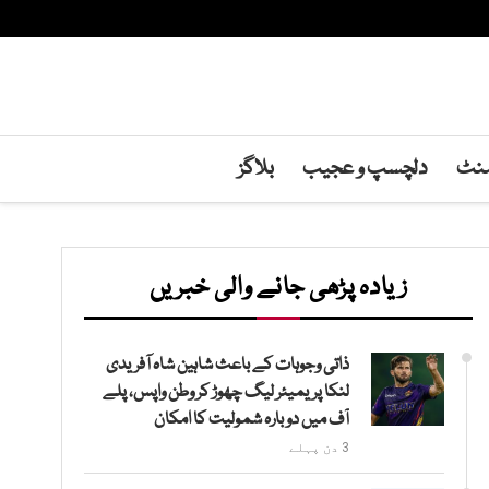
منٹ
دلچسپ و عجیب
بلاگز
زیادہ پڑھی جانے والی خبریں
ذاتی وجوہات کے باعث شاہین شاہ آفریدی
لنکا پریمیئر لیگ چھوڑ کر وطن واپس، پلے
آف میں دوبارہ شمولیت کا امکان
3 دن پہلے