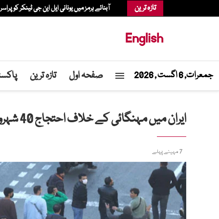
تازہ ترین
آبنائے ہرمز میں یونانی ایل این جی ٹینکر کو پراسر
English
صفحہ اول
تازہ ترین
پاکست
جمعرات, 6 اگست , 2026
ایران میں مہنگائی کے خلاف احتجاج 40 شہروں تک پھیل گیا
7 مہینے پہلے