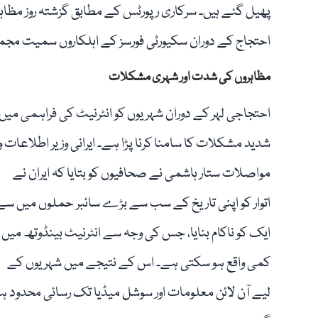
پھیل گئے ہیں۔ سرکاری رپورٹس کے مطابق گزشتہ روز مظاہر
احتجاج کے دوران سکیورٹی فورسز کے اہلکاروں سمیت مجموعی طور پر 12 افراد ہل
مظاہروں کی شدت اور شہری مشکلات
احتجاجی لہر کے دوران شہریوں کو انٹرنیٹ کی فراہمی میں
شدید مشکلات کا سامنا کرنا پڑا ہے۔ ایرانی وزیر اطلاعات و
مواصلات ستار ہاشمی نے صحافیوں کو بتایا کہ ایران نے
اتوار کو اپنی تاریخ کے سب سے بڑے سائبر حملوں میں سے
ایک کو ناکام بنایا، جس کی وجہ سے انٹرنیٹ بینڈوتھ میں
کمی واقع ہو سکتی ہے۔ اس کے نتیجے میں شہریوں کے
لیے آن لائن معلومات اور سوشل میڈیا تک رسائی محدود ہو