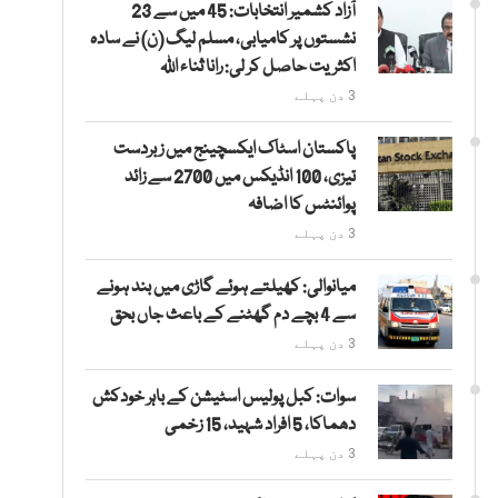
آزاد کشمیر انتخابات: 45 میں سے 23
نشستوں پر کامیابی، مسلم لیگ (ن) نے سادہ
اکثریت حاصل کر لی: رانا ثناء اللہ
3 دن پہلے
پاکستان اسٹاک ایکسچینج میں زبردست
تیزی، 100 انڈیکس میں 2700 سے زائد
پوائنٹس کا اضافہ
3 دن پہلے
میانوالی: کھیلتے ہوئے گاڑی میں بند ہونے
سے 4 بچے دم گھٹنے کے باعث جاں بحق
3 دن پہلے
سوات: کبل پولیس اسٹیشن کے باہر خودکش
دھماکا، 5 افراد شہید، 15 زخمی
3 دن پہلے