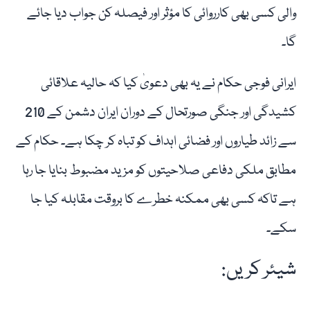
والی کسی بھی کارروائی کا مؤثر اور فیصلہ کن جواب دیا جائے
گا۔
ایرانی فوجی حکام نے یہ بھی دعویٰ کیا کہ حالیہ علاقائی
کشیدگی اور جنگی صورتحال کے دوران ایران دشمن کے 210
سے زائد طیاروں اور فضائی اہداف کو تباہ کر چکا ہے۔ حکام کے
مطابق ملکی دفاعی صلاحیتوں کو مزید مضبوط بنایا جا رہا
ہے تاکہ کسی بھی ممکنہ خطرے کا بروقت مقابلہ کیا جا
سکے۔
شیئر کریں: