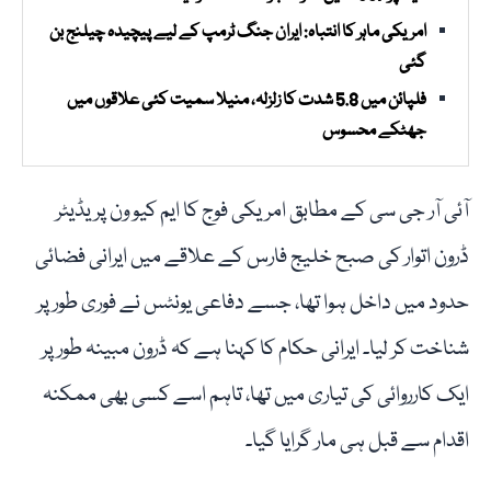
امریکی ماہر کا انتباہ: ایران جنگ ٹرمپ کے لیے پیچیدہ چیلنج بن
گئی
فلپائن میں 5.8 شدت کا زلزلہ، منیلا سمیت کئی علاقوں میں
جھٹکے محسوس
آئی آر جی سی کے مطابق امریکی فوج کا ایم کیو ون پریڈیٹر
ڈرون اتوار کی صبح خلیج فارس کے علاقے میں ایرانی فضائی
حدود میں داخل ہوا تھا، جسے دفاعی یونٹس نے فوری طور پر
شناخت کر لیا۔ ایرانی حکام کا کہنا ہے کہ ڈرون مبینہ طور پر
ایک کارروائی کی تیاری میں تھا، تاہم اسے کسی بھی ممکنہ
اقدام سے قبل ہی مار گرایا گیا۔