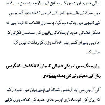
ایرانی خبر رساں اداروں کے مطابق ڈرون کو جدید زمین سے فضا
میں مار کرنے والے میزائلوں کے ذریعے نشانہ بنایا گیا، جس
کے نتیجے میں وہ تباہ ہو گیا۔ پاسدارانِ انقلاب کا کہنا ہے کہ
ملکی فضائی حدود اور علاقائی پانیوں کی مسلسل نگرانی کی
جا رہی ہے اور کسی بھی خلاف ورزی کو برداشت نہیں کیا
جائے گا۔
ایران جنگ میں امریکی فضائی نقصان کا انکشاف، کانگریس
رکن کے دعوؤں نے نئی بحث چھیڑ دی
آئی آر جی سی ایئر ڈیفنس کمانڈ نے اپنے بیان میں خبردار کیا
کہ ایران کی خودمختاری اور سرحدی حدود کی خلاف ورزی کرنے