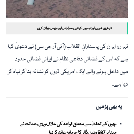
تازہ ترین خبروں اور تبصروں کیلئے ہمارا وٹس ایپ چینل جوائن کریں
تہران: ایران کی پاسدارانِ انقلاب (آئی آر جی سی) نے دعویٰ کیا
ہے کہ اس کے فضائی دفاعی نظام نے ایرانی فضائی حدود
میں داخل ہونے والے ایک امریکی ڈرون کو نشانہ بنا کر تباہ کر
دیا ہے۔
یہ بھی پڑھیں
بچوں کے تحفظ سے متعلق قواعد کی خلاف ورزی، عدالت نے
میٹا پر 567 ملین ڈالر کا جرمانہ عائد کر دیا