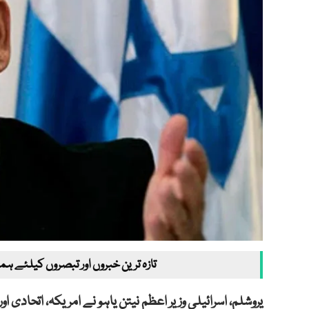
تازہ ترین خبروں اور تبصروں کیلئے ہم
یروشلم، اسرائیلی وزیر اعظم نیتن یاہو نے امریکہ، اتحاد