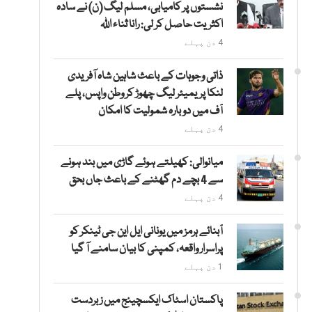
نشستوں پر کامیابی، مسلم لیگ (ن) نے سادہ
اکثریت حاصل کر لی: رانا ثناء اللہ
4 دن پہلے
ذاتی وجوہات کے باعث شاہین شاہ آفریدی
لنکا پریمیئر لیگ چھوڑ کر وطن واپس، پلے
آف میں دوبارہ شمولیت کا امکان
4 دن پہلے
میانوالی: کھیلتے ہوئے گاڑی میں بند ہونے
سے 4 بچے دم گھٹنے کے باعث جاں بحق
4 دن پہلے
آبنائے ہرمز میں یونانی ایل این جی ٹینکر کو
پراسرار واقعہ، کمپنی کا بیان سامنے آ گیا
1 دن پہلے
پاکستان اسٹاک ایکسچینج میں زبردست