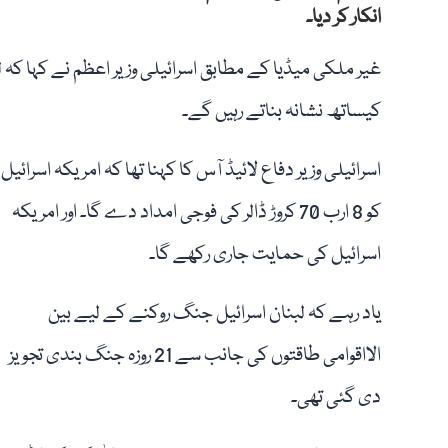
انکار کر دیا۔
غیر ملکی میڈیا کے مطابق اسرائیلی وزیر اعظم نے کہا کہ 
کیساتھ نشانہ بناتے رہیں گے۔
اسرائیلی وزیر دفاع لائیڈ آس کا کہنا تھا کہ امریکہ اسرائیل
کو 8 ارب 70 کروڑ ڈالر کی فوجی امداد دے گا۔ اور امریکہ
اسرائیل کی حمایت جاری رکھے گا۔
یاد رہے کہ لبنان اسرائیل جنگ روکنے کے لیے بین
الااقوامی طاقتوں کی جانب سے 21 روزہ جنگ بندی تجویز
دی گئی تھی۔