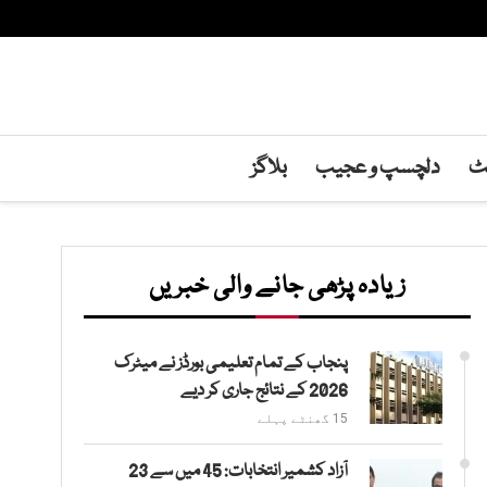
نٹ
دلچسپ و عجیب
بلاگز
زیادہ پڑھی جانے والی خبریں
پنجاب کے تمام تعلیمی بورڈز نے میٹرک
2026 کے نتائج جاری کر دیے
15 گھنٹے پہلے
آزاد کشمیر انتخابات: 45 میں سے 23