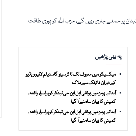
لبنان پر حملے جاری رہیں گے، حزب اللہ کو پوری طاقت
یہ بھی پڑھیں
میکسیکو میں معروف ٹک ٹاکر سیزر گاسٹیلم لائیو ویڈیو
کے دوران فائرنگ سے ہلاک
آبنائے ہرمز میں یونانی ایل این جی ٹینکر کو پراسرار واقعہ،
کمپنی کا بیان سامنے آ گیا
آبنائے ہرمز میں یونانی ایل این جی ٹینکر کو پراسرار واقعہ،
کمپنی کا بیان سامنے آ گیا