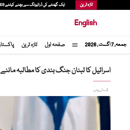
تازہ ترین
ایک گھنٹے کی ڈرائیونگ سے بچنے کیلئے 69 سالہ شخص ہیلی کاپٹر میں شاپنگ کرنے پہنچ گیا
English
صفحہ اول
تازہ ترین
پاکستا
جمعہ, 7 اگست , 2026
اسرائیل کا لبنان جنگ بندی کا مطالبہ ماننے 
2 سال پہلے