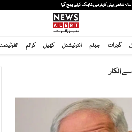
ن
گجرات
جہلم
انٹرنیشنل
کھیل
کرائم
انفوٹینم
سے انکار