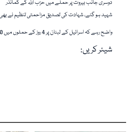
دوسری جانب بیروت پر حملے میں حزب اللہ کے کمانڈر
شہید ہو گئے، شہادت کی تصدیق مزاحمتی تنظیم نے بھی
واضح رہے کہ اسرائیل کے لبنان پر 4 روز کے حملوں میں 690 سے زائد افراد شہید جبکہ 5 لاکھ بے گھر ہوچکے ہیں۔
شیئر کریں: