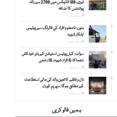
تیزی، 100 انڈیکس میں 2700 سے زائد
پوائنٹس کا اضافہ
4 دن پہلے
بنوں: نامعلوم افراد کی فائرنگ سے پولیس
اہلکار شہید
2 سال پہلے
سوات: کبل پولیس اسٹیشن کے باہر خودکش
دھماکا، 5 افراد شہید، 15 زخمی
4 دن پہلے
نان و نفقے کا تعین والد کی مالی استطاعت
کے مطابق ہوگا: سپریم کورٹ
4 دن پہلے
ہمیں فالو کریں