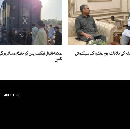
اخلہ کی ملاقات: یوم عاشور کے سیکیورٹی
علامہ اقبال ایکسپریس کو حادثہ، مسافر بوگیا
گئیں
ABOUT US