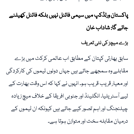
پاکستان ورلڈکپ میں سیمی فائنل نہیں بلکہ فائنل کھیلنے
جائے گا: شاداب خان
بڑے میچز کی نئی تعریف
سابق بھارتی کپتان کے مطابق اب عالمی کرکٹ میں بڑے
مقابلے وہ سمجھے جاتے ہیں جہاں دونوں ٹیموں کی کارکردگی
اور معیار قریب قریب ہو۔ انہوں نے کہا کہ اس وقت بھارت کے
لیے آسٹریلیا، انگلینڈ اور جنوبی افریقا کے خلاف میچ زیادہ
چیلنجنگ اور اہم تصور کیے جاتے ہیں کیونکہ ان ٹیموں کے
درمیان مقابلہ سخت اور متوازن ہوتا ہے۔