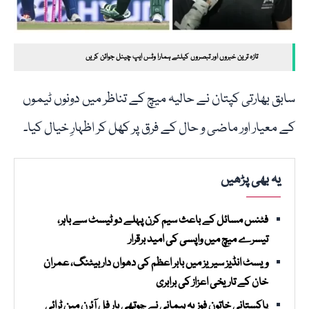
تازہ ترین خبروں اور تبصروں کیلئے ہمارا وٹس ایپ چینل جوائن کریں
سابق بھارتی کپتان نے حالیہ میچ کے تناظر میں دونوں ٹیموں
کے معیار اور ماضی و حال کے فرق پر کھل کر اظہارِ خیال کیا۔
یہ بھی پڑھیں
فٹنس مسائل کے باعث سیم کرن پہلے دو ٹیسٹ سے باہر،
تیسرے میچ میں واپسی کی امید برقرار
ویسٹ انڈیز سیریز میں بابر اعظم کی دھواں دار بیٹنگ، عمران
خان کے تاریخی اعزاز کی برابری
پاکستانی خاتون فوزیہ ہیمانی نے چوتھی بار فل آئرن مین ٹرائی