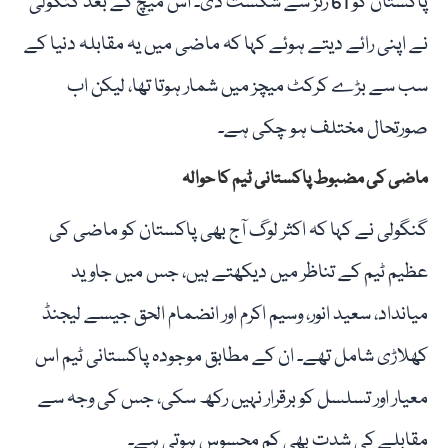
پاکستان کو 61 رنز سے شکست دی۔ اس میچ کے بعد گنگولی
نے اپنی رائے دیتے ہوئے کہا کہ ماضی میں یہ مقابلہ دنیا کے
سب سے بڑے کرکٹ میچز میں شمار ہوتا تھا، لیکن اب
صورتحال مختلف ہو چکی ہے۔
ماضی کی مضبوط پاکستانی ٹیم کا حوالہ
گنگولی نے کہا کہ اکثر لوگ آج بھی پاکستان کو ماضی کی
عظیم ٹیم کے تناظر میں دیکھتے ہیں، جس میں جاوید
میانداد، سعید انور، وسیم اکرم اور انضمام الحق جیسے لیجنڈ
کھلاڑی شامل تھے۔ ان کے مطابق موجودہ پاکستانی ٹیم اس
معیار اور تسلسل کو برقرار نہیں رکھ سکی، جس کی وجہ سے
مقابلے کی شدت بھی کم محسوس ہوتی ہے۔