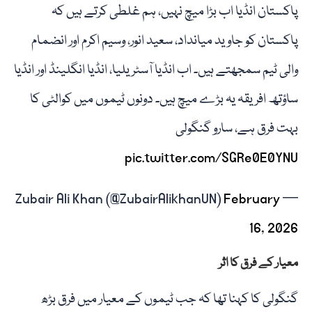
پاکستان انڈیا اب بڑا میچ نہیں، ہم غلطی کرتے ہیں کہ
پاکستان کو جاوید میانداد، سعید انور، وسیم اکرم اور انضمام
والی ٹیم سمجھتے ہیں۔ اب انڈیا آسٹریلیا، انڈیا انگلینڈ اور انڈیا
ساؤتھ افریقہ یہ بڑے میچ ہیں۔ دونوں ٹیموں میں کوالٹی کا
بہت فرق ہے، سارو گنگولی
pic.twitter.com/SGRe0E0YNU
February
— Zubair Ali Khan (@ZubairAlikhanUN)
16, 2026
معیار کے فرق کا اثر
گنگولی کا کہنا تھا کہ جب ٹیموں کے معیار میں فرق بڑھ