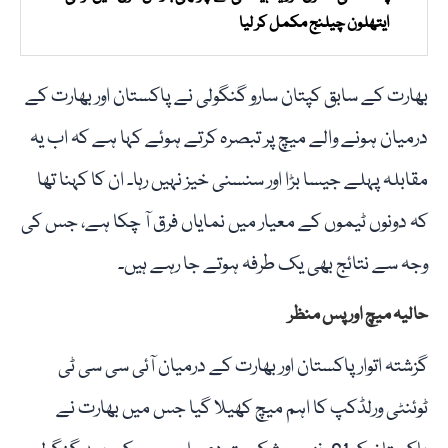
ایتھلون چیلنج مکمل کر لیا
بھارت کے سابق کپتان سارو گنگولی نے پاکستان اور بھارت کے
درمیان ہونے والے میچ پر تبصرہ کرتے ہوئے کہا ہے کہ اب یہ
مقابلہ پہلے جیسا بڑا اور سنسنی خیز نہیں رہا۔ ان کا کہنا تھا
کہ دونوں ٹیموں کے معیار میں نمایاں فرق آ چکا ہے، جس کی
وجہ سے نتائج بھی یک طرفہ ہوتے جا رہے ہیں۔
حالیہ میچ اور پس منظر
گزشتہ اتوار پاکستان اور بھارت کے درمیان آئی سی سی ٹی
ٹوئنٹی ورلڈکپ کا اہم میچ کھیلا گیا جس میں بھارت نے