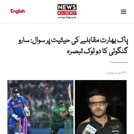
English
پاک بھارت مقابلے کی حیثیت پر سوال: سارو
گنگولی کا دو ٹوک تبصرہ
6 مہینے پہلے