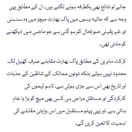
جائے تو نتائج بھی یکطرفہ ہونے لگتے ہیں۔ ان کے مطابق یہی
وجہ ہے کہ حالیہ برسوں میں پاک بھارت میچز میں وہ سنسنی
اور غیر یقینی صورتحال کم ہو گئی ہے جو ماضی میں دیکھنے
کو ملتی تھی۔
کرکٹ ماہرین کے مطابق پاک بھارت مقابلے صرف کھیل تک
محدود نہیں ہوتے بلکہ دونوں ممالک کے شائقین کے جذبات
اور تاریخ بھی اس سے جڑی ہوتی ہے۔ تاہم ٹیموں کی
کارکردگی اور مستقل مزاجی ہی کسی بھی میچ کو بڑا یا عام
بناتی ہے، اور یہی پہلو مستقبل میں اس روایتی مقابلے کی
اہمیت کا تعین کریں گے۔