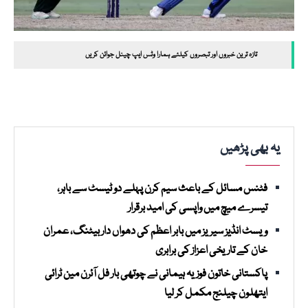
تازہ ترین خبروں اور تبصروں کیلئے ہمارا وٹس ایپ چینل جوائن کریں
یہ بھی پڑھیں
فٹنس مسائل کے باعث سیم کرن پہلے دو ٹیسٹ سے باہر،
تیسرے میچ میں واپسی کی امید برقرار
ویسٹ انڈیز سیریز میں بابر اعظم کی دھواں دار بیٹنگ، عمران
خان کے تاریخی اعزاز کی برابری
پاکستانی خاتون فوزیہ ہیمانی نے چوتھی بار فل آئرن مین ٹرائی
ایتھلون چیلنج مکمل کر لیا