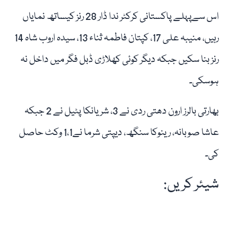
اس سےپہلے پاکستانی کرکٹر ندا ڈار 28 رنز کیساتھ نمایاں
رہیں، منیبہ علی 17، کپتان فاطمہ ثناء 13، سیدہ اروب شاہ 14
رنز بنا سکیں جبکہ دیگر کوئی کھلاڑی ڈبل فگر میں داخل نہ
ہوسکی۔
بھارتی بالرز ارون دھتی ردی نے 3، شریانکا پٹیل نے 2 جبکہ
عاشا صوبانہ، رینوکا سنگھ، دیپتی شرما نے1،1 وکٹ حاصل
کی۔
شیئر کریں: