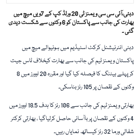
دبئی،آئی سی سی ویمنز ٹی 20 ورلڈ کپ کے 7ویں میچ میں
بھارت کی جانب سے پاکستان کو 6 وکٹوں سے شکست دیدی
گئی ۔
دبئی انٹرنیشنل کرکٹ اسٹیڈیم میں ہونیوالے میچ میں
پاکستان ویمنز ٹیم کی جانب سے بھارت کیخلاف ٹاس جیت
کر پہلے بیٹنگ کا فیصلہ کیا گیا اور مقررہ 20 اوورز میں 8
وکٹوں کے نقصان پر 105 رنز بناسکی۔
بھارتی ویمنز ٹیم کی جانب سے 106 رنز کا ہدف 18.5 اوورز میں
4 وکٹوں کے نقصان پر باآسانی حاصل کرلیاگیا ، بھارتی کرکٹر
شفالی ورما 32 رنز کیساتھ نمایاں رہیں۔