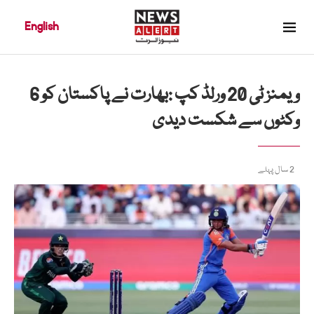
English
ویمنز ٹی 20 ورلڈ کپ :بھارت نے پاکستان کو 6
وکٹوں سے شکست دیدی
2 سال پہلے