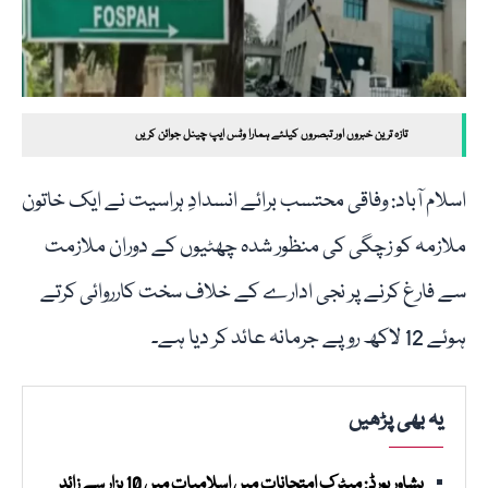
تازہ ترین خبروں اور تبصروں کیلئے ہمارا وٹس ایپ چینل جوائن کریں
اسلام آباد: وفاقی محتسب برائے انسدادِ ہراسیت نے ایک خاتون
ملازمہ کو زچگی کی منظور شدہ چھٹیوں کے دوران ملازمت
سے فارغ کرنے پر نجی ادارے کے خلاف سخت کارروائی کرتے
ہوئے 12 لاکھ روپے جرمانہ عائد کر دیا ہے۔
یہ بھی پڑھیں
پشاور بورڈ: میٹرک امتحانات میں اسلامیات میں 10 ہزار سے زائد