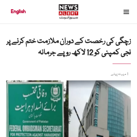
English
زچگی کی رخصت کے دوران ملازمت ختم کرنے پر
نجی کمپنی کو 12 لاکھ روپے جرمانہ
1 مہینہ پہلے