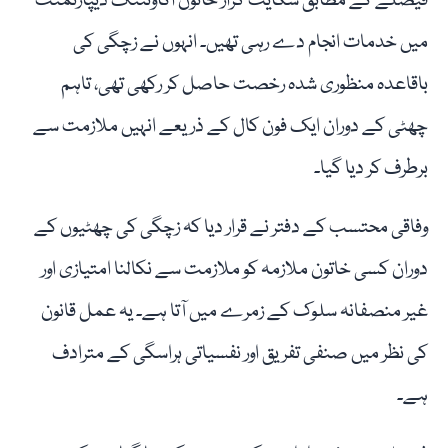
فیصلے کے مطابق شکایت گزار خاتون اکاؤنٹنگ ڈیپارٹمنٹ
میں خدمات انجام دے رہی تھیں۔ انہوں نے زچگی کی
باقاعدہ منظوری شدہ رخصت حاصل کر رکھی تھی، تاہم
چھٹی کے دوران ایک فون کال کے ذریعے انہیں ملازمت سے
برطرف کر دیا گیا۔
وفاقی محتسب کے دفتر نے قرار دیا کہ زچگی کی چھٹیوں کے
دوران کسی خاتون ملازمہ کو ملازمت سے نکالنا امتیازی اور
غیر منصفانہ سلوک کے زمرے میں آتا ہے۔ یہ عمل قانون
کی نظر میں صنفی تفریق اور نفسیاتی ہراسگی کے مترادف
ہے۔