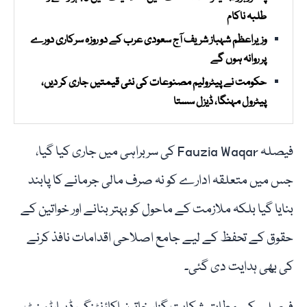
طلبہ ناکام
وزیراعظم شہباز شریف آج سعودی عرب کے دو روزہ سرکاری دورے
پر روانہ ہوں گے
حکومت نے پیٹرولیم مصنوعات کی نئی قیمتیں جاری کر دیں،
پیٹرول مہنگا، ڈیزل سستا
فیصلہ Fauzia Waqar کی سربراہی میں جاری کیا گیا،
جس میں متعلقہ ادارے کو نہ صرف مالی جرمانے کا پابند
بنایا گیا بلکہ ملازمت کے ماحول کو بہتر بنانے اور خواتین کے
حقوق کے تحفظ کے لیے جامع اصلاحی اقدامات نافذ کرنے
کی بھی ہدایت دی گئی۔