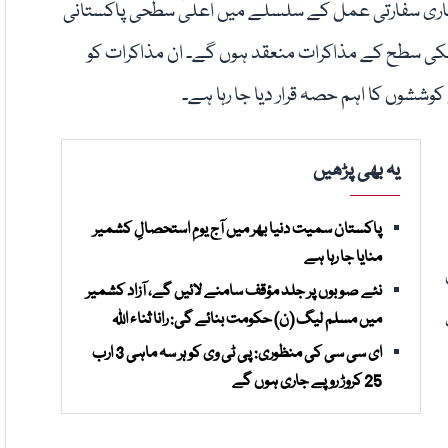
ن جاری سفارتی عمل کے سلسلے میں اعلیٰ سطحی پاکستانی
کنیکی سطح کے مذاکرات منعقد ہوں گے۔ ان مذاکرات کو
وششوں کا اہم حصہ قرار دیا جا رہا ہے۔
یہ بھی پڑھیں
پاکستان سمیت دنیا بھر میں آج یومِ استحصالِ کشمیر
منایا جا رہا ہے
نئے صوبوں پر جلد مؤقف سامنے لائیں گے، آزاد کشمیر
میں مسلم لیگ (ن) حکومت بنائے گی: رانا ثناء اللہ
ای سی سی کی منظوری: پی ٹی وی کو ہر سہ ماہی 3 ارب
25 کروڑ روپے جاری ہوں گے