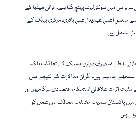
سربراہی میں سوئٹزرلینڈ پہنچ گیا ہے۔ ایرانی میڈیا کے
سے متعلق اعلیٰ عہدیدار علی باقری، مرکزی بینک کے
ائی شامل ہیں۔
 سفارتی رابطے نہ صرف دونوں ممالک کے تعلقات بلکہ
سمجھے جا رہے ہیں۔ اگر ان مذاکرات کے نتیجے میں
 مثبت اثرات علاقائی استحکام، اقتصادی سرگرمیوں اور
اظر میں پاکستان سمیت مختلف ممالک اس عمل کو
ئے ہیں۔