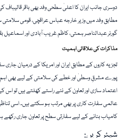
دوسری جانب ایران کا اعلیٰ سطحی وفد بھی باقر قالیباف کی 
مطابق وفد میں وزیر خارجہ عباس عراقچی، قومی سلامتی 
گورنر عبدالناصر ہمتی، کاظم غریب آبادی اور اسماعیل بق
مذاکرات کی علاقائی اہمیت
تجزیہ کاروں کے مطابق ایران اور امریکا کے درمیان جاری
پورے مشرقِ وسطیٰ اور خطے کی سلامتی کے لیے بھی اہم 
اعتماد سازی اور تعاون کے نئے راستے کھلتے ہیں تو اس کے
عالمی سفارت کاری پر بھی مرتب ہو سکتے ہیں۔ اسی تن
کامیاب بنانے کے لیے سفارتی سطح پر تعاون جاری رکھے ہو
شیئر کریں: