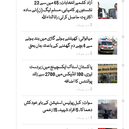
آزاد کشمیر انتخابات: 45 میں سے 23
نشستوں پر کامیابی، مسلم لیگ (ن) نے سادہ
اکثریت حاصل کر لی: رانا ثناء اللہ
2 دن پہلے
میانوالی: کھیلتے ہوئے گاڑی میں بند ہونے
سے 4 بچے دم گھٹنے کے باعث جاں بحق
2 دن پہلے
پاکستان اسٹاک ایکسچینج میں زبردست
تیزی، 100 انڈیکس میں 2700 سے زائد
پوائنٹس کا اضافہ
2 دن پہلے
سوات: کبل پولیس اسٹیشن کے باہر خودکش
دھماکا، 5 افراد شہید، 15 زخمی
3 دن پہلے