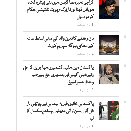
کراچی: میر رضا کیس میں نئی پیش رفت،
موبائل ڈیٹا اور فارنزک رپورٹ تفتیشی حکام
کو موصول
1 دن پہلے
نان و نفقے کا تعین والد کی مالی استطاعت
کے مطابق ہوگا: سپریم کورٹ
2 دن پہلے
پاکستان میں مقیم کشمیری مہاجرین کا حقِ
رائے دہی آئینی اور جمہوری حق ہے: میر
واعظ عمر فاروق
2 دن پہلے
پاکستانی خاتون فوزیہ ہیمانی نے چوتھی بار
فل آئرن مین ٹرائی ایتھلون چیلنج مکمل کر
لیا
1 دن پہلے