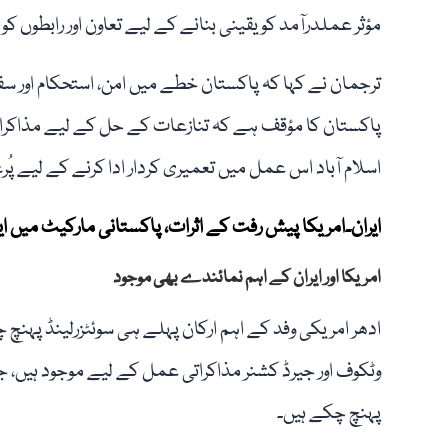
مؤثر عملدرآمد کو یقینی بنانے کے لیے تعاون اور رابطوں ک
ترجمان نے کہا کہ پاکستان خطے میں امن، استحکام اور س
پاکستان کا مؤقف ہے کہ تنازعات کے حل کے لیے مذاکرات
اسلام آباد اس عمل میں تعمیری کردار ادا کرنے کے لیے پُر
ایران۔امریکا پیش رفت کے اثرات، پاکستانی مارکیٹ میں ایر
امریکا اور ایران کے اہم نمائندے بھی موجود
ادھر امریکی وفد کے اہم ارکان پہلے ہی سوئٹزرلینڈ پہن
وٹکوف اور جیرڈ کشنر مذاکراتی عمل کے لیے موجود ہیں، 
پہنچ چکے ہیں۔