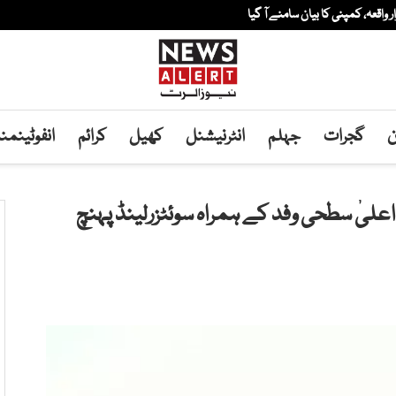
ار واقعہ، کمپنی کا بیان سامنے آ گیا
ن
گجرات
جہلم
انٹرنیشنل
کھیل
کرائم
انفوٹینم
اعلیٰ سطحی وفد کے ہمراہ سوئٹزرلینڈ پہنچ