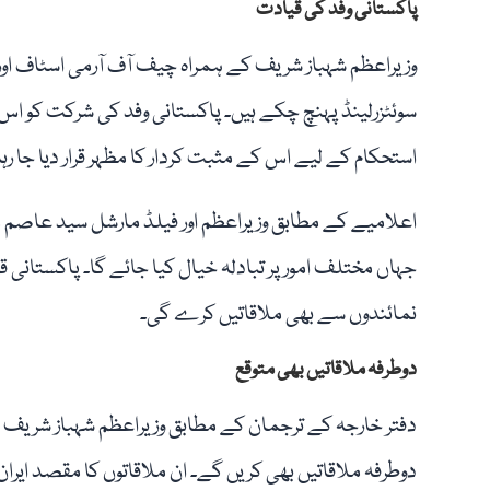
پاکستانی وفد کی قیادت
وزیراعظم شہباز شریف کے ہمراہ چیف آف آرمی اسٹاف او
سوئٹزرلینڈ پہنچ چکے ہیں۔ پاکستانی وفد کی شرکت کو ا
استحکام کے لیے اس کے مثبت کردار کا مظہر قرار دیا جا رہ
اعلامیے کے مطابق وزیراعظم اور فیلڈ مارشل سید عاصم 
جہاں مختلف امور پر تبادلہ خیال کیا جائے گا۔ پاکستانی 
نمائندوں سے بھی ملاقاتیں کرے گی۔
دوطرفہ ملاقاتیں بھی متوقع
دفتر خارجہ کے ترجمان کے مطابق وزیراعظم شہباز شریف
دوطرفہ ملاقاتیں بھی کریں گے۔ ان ملاقاتوں کا مقصد ایران