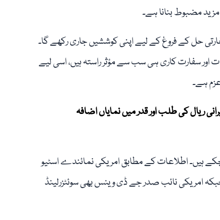
و مزید مضبوط بنانا ہے۔
فارتی حل کے فروغ کے لیے اپنی کوششیں جاری رکھے گا۔
 اور سفارت کاری ہی سب سے مؤثر راستہ ہیں، اسی لیے
عزم ہے۔
انی ریال کی طلب اور قدر میں نمایاں اضافہ
چ چکے ہیں۔ اطلاعات کے مطابق امریکی نمائندے اسٹیو
جبکہ امریکی نائب صدر جے ڈی وینس بھی سوئٹزرلینڈ