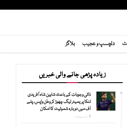
نٹ
دلچسپ و عجیب
بلاگز
زیادہ پڑھی جانے والی خبریں
ذاتی وجوہات کے باعث شاہین شاہ آفریدی
لنکا پریمیئر لیگ چھوڑ کر وطن واپس، پلے
آف میں دوبارہ شمولیت کا امکان
3 دن پہلے