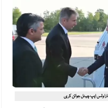
ارا وٹس ایپ چینل جوائن کریں