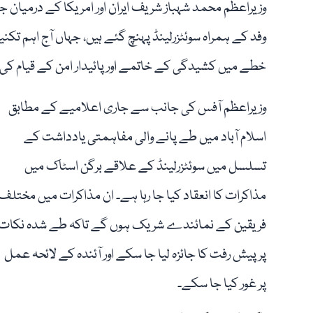
وزیراعظم محمد شہباز شریف ایران اور امریکا کے درمیا
وفد کے ہمراہ سوئٹزرلینڈ پہنچ گئے ہیں، جہاں آج اہم ت
خطے میں کشیدگی کے خاتمے اور پائیدار امن کے قیام کی ک
وزیراعظم آفس کی جانب سے جاری اعلامیے کے مطابق
اسلام آباد میں طے پانے والی مفاہمتی یادداشت کے
تسلسل میں سوئٹزرلینڈ کے علاقے برگن اسٹاک میں
مذاکرات کا انعقاد کیا جا رہا ہے۔ ان مذاکرات میں مختلف
فریقین کے نمائندے شریک ہوں گے تاکہ طے شدہ نکات
پر پیش رفت کا جائزہ لیا جا سکے اور آئندہ کے لائحہ عمل
پر غور کیا جا سکے۔