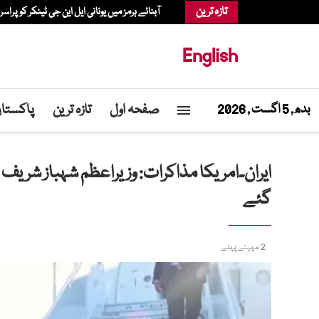
تازہ ترین
آبنائے ہرمز میں یونانی ایل این جی ٹینکر کو پراسر
English
صفحہ اول
تازہ ترین
پاکستا
بدھ, 5 اگست , 2026
ایران۔امریکا مذاکرات: وزیراعظم شہباز شریف 
گئے
2 مہینے پہلے