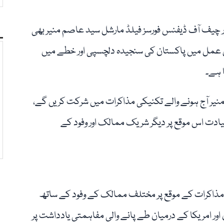
ر چیف آف ڈیفنس فورسز فیلڈ مارشل سید عاصم منیر بھی
س عمل میں پاکستان کی سنجیدہ دلچسپی اور خطے میں
ا ہے۔
منیر آج ہونے والے تکنیکی مذاکرات میں شرکت کریں گے،
قیادت اس موقع پر دیگر شریک ممالک اور وفود کے
 مذاکرات کے موقع پر مختلف ممالک کے وفود کے ساتھ
 اور امریکا کے درمیان طے پانے والی مفاہمتی یادداشت پر