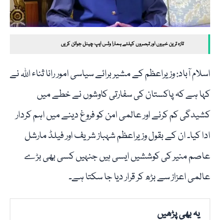
تازہ ترین خبروں اور تبصروں کیلئے ہمارا وٹس ایپ چینل جوائن کریں
اسلام آباد: وزیراعظم کے مشیر برائے سیاسی امور رانا ثناء اللہ نے
کہا ہے کہ پاکستان کی سفارتی کاوشوں نے خطے میں
کشیدگی کم کرنے اور عالمی امن کو فروغ دینے میں اہم کردار
ادا کیا۔ ان کے بقول وزیراعظم شہباز شریف اور فیلڈ مارشل
عاصم منیر کی کوششیں ایسی ہیں جنہیں کسی بھی بڑے
عالمی اعزاز سے بڑھ کر قرار دیا جا سکتا ہے۔
یہ بھی پڑھیں