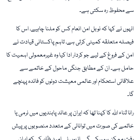
سے محفوظ رہ سکتی ہے۔
انہوں نے کہا کہ نوبل امن انعام کس کو ملنا چاہیے، اس کا
فیصلہ متعلقہ کمیٹی کرتی ہے، تاہم پاکستانی قیادت نے
امن کے فروغ کے لیے جو کردار ادا کیا وہ غیرمعمولی اہمیت کا
حامل ہے۔ ان کے مطابق جنگی ماحول کے خاتمے سے
علاقائی استحکام اور عالمی معیشت دونوں کو فائدہ پہنچے
گا۔
رانا ثناء اللہ کا کہنا تھا کہ ایران پر عائد پابندیوں میں نرمی یا
خاتمے کی صورت میں توانائی کے متعدد منصوبوں پر پیش
رفت ممکن ہو سکے گی۔ انہوں نے امید ظاہر کی کہ ایران