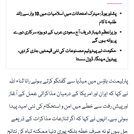
پشاور بورڈ: میٹرک امتحانات میں اسلامیات میں 10 ہزار سے زائد
طلبہ ناکام
وزیراعظم شہباز شریف آج سعودی عرب کے دو روزہ سرکاری دورے
پر روانہ ہوں گے
حکومت نے پیٹرولیم مصنوعات کی نئی قیمتیں جاری کر دیں،
پیٹرول مہنگا، ڈیزل سستا
پارلیمنٹ ہاؤس میں میڈیا سے گفتگو کرتے ہوئے رانا ثناء اللہ
نے کہا کہ ایران اور امریکا کے درمیان مذاکراتی عمل کے آغاز
اور پیش رفت سے خطے میں امن و استحکام کی نئی امید پیدا
ہوئی ہے۔ انہوں نے کہا کہ اگر تنازعات مذاکرات کے ذریعے
حل ہوں تو نہ صرف خطہ بلکہ پوری دنیا ممکنہ تباہ کن نتائج