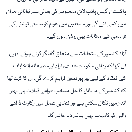
پاکستان گیس پائپ لائن منصوبے کی بحالی سے توانائی بحران
میں کمی آئے گی اور مستقبل میں عوام کو سستی توانائی کی
فراہمی کے امکانات بھی روشن ہوں گے۔
آزاد کشمیر کے انتخابات سے متعلق گفتگو کرتے ہوئے انہوں
نے کہا کہ وفاقی حکومت شفاف، آزاد اور منصفانہ انتخابات
کے انعقاد کے لیے بھرپور تعاون فراہم کرے گی۔ ان کا کہنا تھا
کہ کشمیر کے مسائل کا حل منتخب عوامی قیادت ہی بہتر
انداز میں نکال سکتی ہے اور انتخابی عمل میں رکاوٹ ڈالنے
والوں کو کامیاب نہیں ہونے دیا جائے گا۔