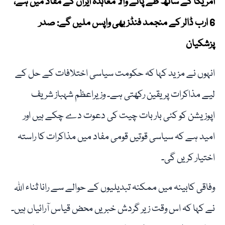
امریکا کے ساتھ طے پانے والا معاہدہ ایران کے مفاد میں ہے،
6 ارب ڈالر کے منجمد فنڈز بھی واپس ملیں گے: صدر
پزشکیان
انہوں نے مزید کہا کہ حکومت سیاسی اختلافات کے حل کے
لیے مذاکرات پر یقین رکھتی ہے۔ وزیراعظم شہباز شریف
اپوزیشن کو کئی بار بات چیت کی دعوت دے چکے ہیں اور
امید ہے کہ سیاسی قوتیں قومی مفاد میں مذاکرات کا راستہ
اختیار کریں گی۔
وفاقی کابینہ میں ممکنہ تبدیلیوں کے حوالے سے رانا ثناء اللہ
نے کہا کہ اس وقت زیر گردش خبریں محض قیاس آرائیاں ہیں۔