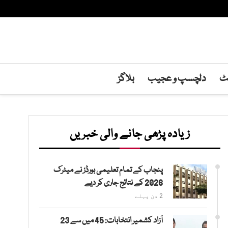
نٹ
دلچسپ و عجیب
بلاگز
زیادہ پڑھی جانے والی خبریں
پنجاب کے تمام تعلیمی بورڈز نے میٹرک
2026 کے نتائج جاری کر دیے
2 دن پہلے
آزاد کشمیر انتخابات: 45 میں سے 23