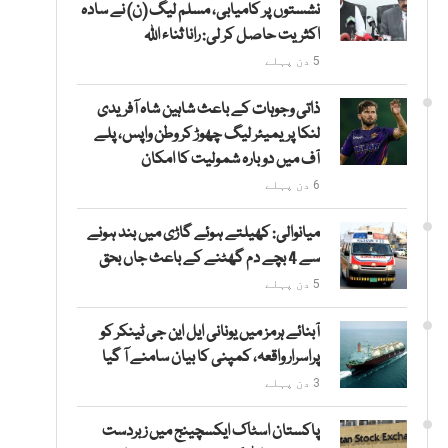
نشستوں پر کامیابی، مسلم لیگ (ن) نے سادہ
اکثریت حاصل کر لی: رانا ثناء اللہ
5 دن پہلے
ذاتی وجوہات کے باعث شاہین شاہ آفریدی
لنکا پریمیئر لیگ چھوڑ کر وطن واپس، پلے
آف میں دوبارہ شمولیت کا امکان
6 دن پہلے
میانوالی: کھیلتے ہوئے گاڑی میں بند ہونے
سے 4 بچے دم گھٹنے کے باعث جاں بحق
5 دن پہلے
آبنائے ہرمز میں یونانی ایل این جی ٹینکر کو
پراسرار واقعہ، کمپنی کا بیان سامنے آ گیا
3 دن پہلے
پاکستان اسٹاک ایکسچینج میں زبردست