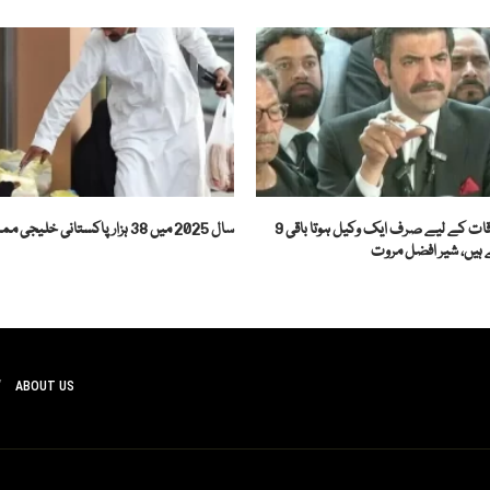
عمران خان سے ملاقات کے لیے صرف ایک وکیل ہوتا باقی 9
سال 2025 میں 38 ہزار پاکستانی خلیجی ممالک سے ڈی پورٹ
ے ہیں، شیر افضل مروت
ABOUT US