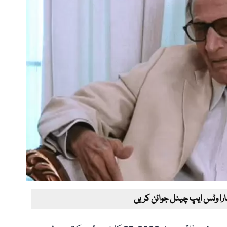
ارا وٹس ایپ چینل جوائن کریں