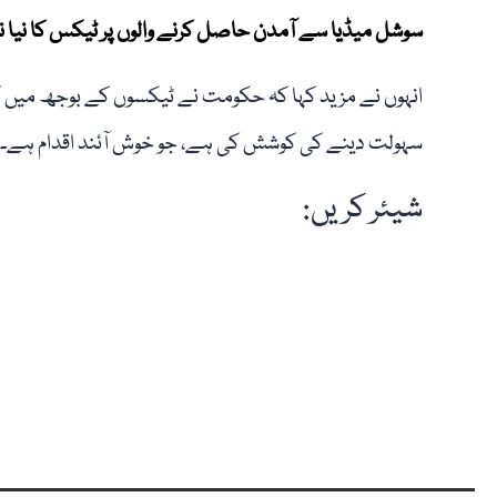
سوشل میڈیا سے آمدن حاصل کرنے والوں پر ٹیکس کا نیا نظ
انہوں نے مزید کہا کہ حکومت نے ٹیکسوں کے بوجھ میں ک
سہولت دینے کی کوشش کی ہے، جو خوش آئند اقدام ہے۔
شیئر کریں: