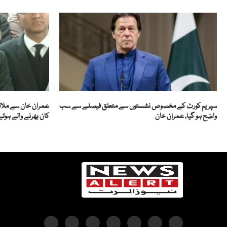
سپریم کورٹ کے مخصوص نشستوں سے متعلق فیصلے سے سب
واضح ہو گیا، عمران خان
کان بھرنے والے ہوت