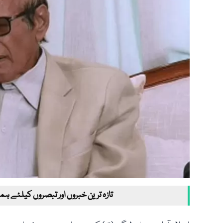
تازہ ترین خبروں اور تبصروں کیلئے ہم