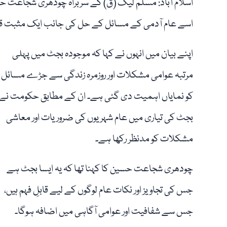
اسے عام آدمی کے مسائل کے حل کی جانب ایک مثبت قدم 
اپنے بیان میں انہوں نے کہا کہ موجودہ بجٹ میں پہلی
مرتبہ عوامی مشکلات اور روزمرہ زندگی سے جڑے مسائل
کو نمایاں اہمیت دی گئی ہے۔ ان کے مطابق حکومت نے
بجٹ کی تیاری میں عام شہریوں کی ضروریات اور معاشی
مشکلات کو مدنظر رکھا ہے۔
چودھری شجاعت حسین کا کہنا تھا کہ یہ ایسا بجٹ ہے
جس کی تجاویز اور نکات عام لوگوں کے لیے قابلِ فہم ہیں،
جس سے شفافیت اور عوامی آگاہی میں اضافہ ہوگا۔