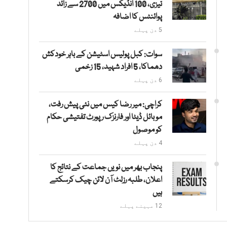
تیزی، 100 انڈیکس میں 2700 سے زائد
پوائنٹس کا اضافہ
5 دن پہلے
سوات: کبل پولیس اسٹیشن کے باہر خودکش
دھماکا، 5 افراد شہید، 15 زخمی
6 دن پہلے
کراچی: میر رضا کیس میں نئی پیش رفت،
موبائل ڈیٹا اور فارنزک رپورٹ تفتیشی حکام
کو موصول
4 دن پہلے
پنجاب بھر میں نویں جماعت کے نتائج کا
اعلان، طلبہ رزلٹ آن لائن چیک کرسکتے
ہیں
12 مہینے پہلے