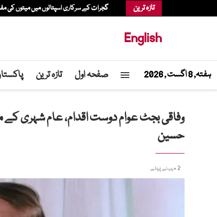
تازہ ترین
گجرات کے سرکاری اسپتالوں میں میتوں کی م
English
صفحہ اول
تازہ ترین
پاکستا
ہفتہ, 8 اگست , 2026
وفاقی بجٹ عوام دوست اقدام، عام شہری کے 
حسین
2 مہینے پہلے