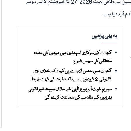
اسلام آباد: مسلم لیگ (ق) کے سربراہ چودھری شجاعت حسین نے وفاقی بجٹ 2026-27 کا خیرمقدم کرتے ہوئے
قرار دیا ہے۔
یہ بھی پڑھیں
گجرات کے سرکاری اسپتالوں میں میتوں کی مفت
منتقلی کی سروس شروع
گجرات میں جعلی ڈی اے پی کھاد کے خلاف بڑی
کارروائی، 2 کروڑ روپے سے زائد مالیت کی کھاد ضبط
سپریم کورٹ آج پرویز الٰہی کے خلاف مبینہ غیر قانونی
بھرتیوں کے مقدمے کی سماعت کرے گی