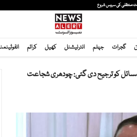
فت منتقلی کی سروس شروع
ن
گجرات
جہلم
انٹرنیشنل
کھیل
کرائم
انفوٹینم
مسائل کو ترجیح دی گئی: چودھری شجاعت