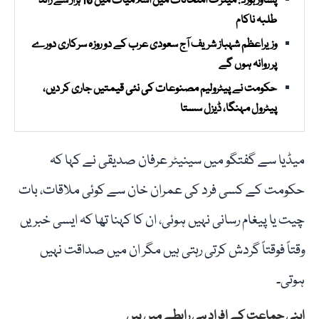
پشاور بورڈ: میٹرک امتحانات میں اسلامیات میں 10 ہزار سے زائد
طلبہ ناکام
وزیراعظم شہباز شریف آج سعودی عرب کے دو روزہ سرکاری دورے
پر روانہ ہوں گے
حکومت نے پیٹرولیم مصنوعات کی نئی قیمتیں جاری کر دیں،
پیٹرول مہنگا، ڈیزل سستا
میڈیا سے گفتگو میں سینیٹر عرفان صدیقی نے کہا کہ
حکومت کے کسی فرد کی عمران خان سے کوئی ملاقات، بات
چیت یا پیغام رسانی نہیں ہوئی، ان کا کہنا تھا کہ ایسی خبریں
وقتاً فوقتاً گردش کرتی رہتی ہیں مگر ان میں صداقت نہیں
ہوتی۔
اپنی جماعت کے افراد ہی رابطے میں ہیں