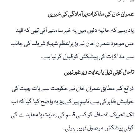
عمران خان کی مذاکرات پر آمادگی کی خبریں
یاد رہے کہ حالیہ دنوں میں یہ خبر سامنے آئی تھی کہ قید
میں موجود عمران خان نے وزیراعظم شہباز شریف کی جانب
سے مذاکرات کی پیشکش کو قبول کر لیا ہے۔
تاحال کوئی ڈیل یا رعایت زیر غور نہیں
ذرائع کے مطابق عمران خان نے حکومت سے بات چیت کی
خواہش ظاہر کی ہے، تاہم پیر کے روز یہ واضح کیا گیا کہ اب
تک تحریک انصاف کو کسی قسم کی رعایت یا معاہدے کی
کوئی پیشکش موصول نہیں ہوئی۔