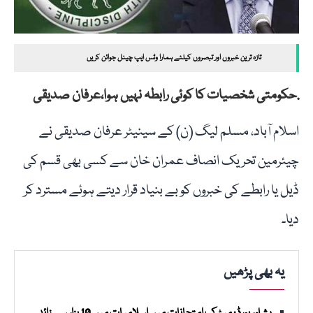
تازہ ترین خبروں اور تبصروں کیلئے ہمارا وٹس ایپ چینل جوائن کریں
.حکومتی شخصیات کا کوئی رابطہ نہیں ہوا،عرفان صدیقی
اسلام آباد، مسلم لیگ (ن) کے سینیٹر عرفان صدیقی نے
چیئرمین تحریک انصاف عمران خان سے کسی بھی قسم کی
ڈیل یا رابطے کی خبروں کو بے بنیاد قرار دیتے ہوئے مسترد کر
دیا۔
یہ بھی پڑھیں