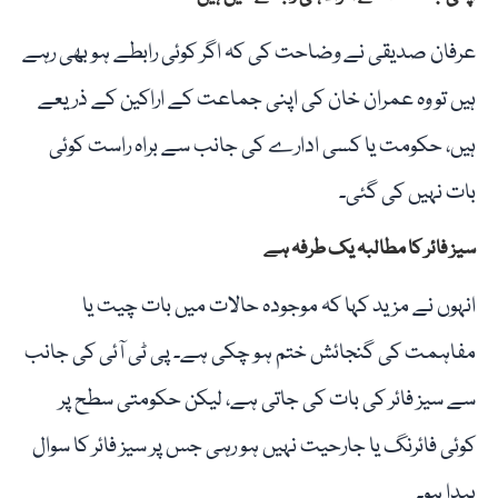
عرفان صدیقی نے وضاحت کی کہ اگر کوئی رابطے ہو بھی رہے
ہیں تو وہ عمران خان کی اپنی جماعت کے اراکین کے ذریعے
ہیں، حکومت یا کسی ادارے کی جانب سے براہ راست کوئی
بات نہیں کی گئی۔
سیز فائر کا مطالبہ یک طرفہ ہے
انہوں نے مزید کہا کہ موجودہ حالات میں بات چیت یا
مفاہمت کی گنجائش ختم ہو چکی ہے۔ پی ٹی آئی کی جانب
سے سیز فائر کی بات کی جاتی ہے، لیکن حکومتی سطح پر
کوئی فائرنگ یا جارحیت نہیں ہو رہی جس پر سیز فائر کا سوال
پیدا ہو۔