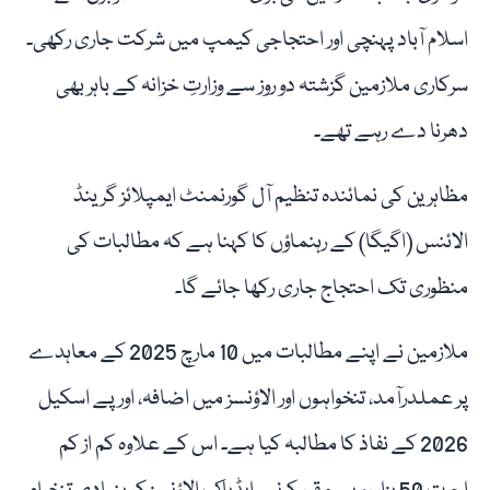
اسلام آباد پہنچی اور احتجاجی کیمپ میں شرکت جاری رکھی۔
سرکاری ملازمین گزشتہ دو روز سے وزارتِ خزانہ کے باہر بھی
دھرنا دے رہے تھے۔
مظاہرین کی نمائندہ تنظیم آل گورنمنٹ ایمپلائز گرینڈ
الائنس (اگیگا) کے رہنماؤں کا کہنا ہے کہ مطالبات کی
منظوری تک احتجاج جاری رکھا جائے گا۔
ملازمین نے اپنے مطالبات میں 10 مارچ 2025 کے معاہدے
پر عملدرآمد، تنخواہوں اور الاؤنسز میں اضافہ، اور پے اسکیل
2026 کے نفاذ کا مطالبہ کیا ہے۔ اس کے علاوہ کم از کم