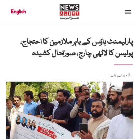
English
پارلیمنٹ ہاؤس کے باہر ملازمین کا احتجاج،
پولیس کا لاٹھی چارج، صورتحال کشیدہ
2 مہینے پہلے