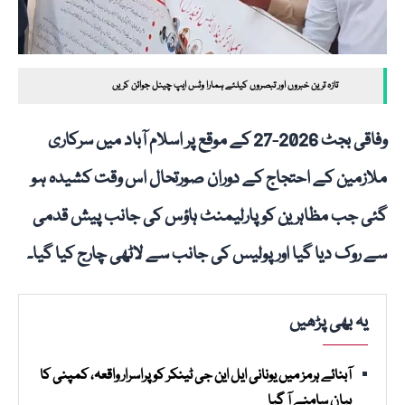
تازہ ترین خبروں اور تبصروں کیلئے ہمارا وٹس ایپ چینل جوائن کریں
وفاقی بجٹ 2026-27 کے موقع پر اسلام آباد میں سرکاری
ملازمین کے احتجاج کے دوران صورتحال اس وقت کشیدہ ہو
گئی جب مظاہرین کو پارلیمنٹ ہاؤس کی جانب پیش قدمی
سے روک دیا گیا اور پولیس کی جانب سے لاٹھی چارج کیا گیا۔
یہ بھی پڑھیں
آبنائے ہرمز میں یونانی ایل این جی ٹینکر کو پراسرار واقعہ، کمپنی کا
بیان سامنے آ گیا