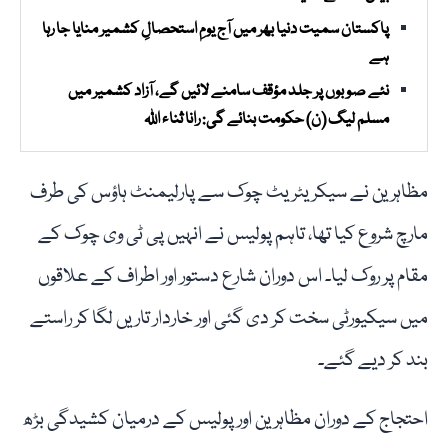
پاکستان سمیت دنیا بھر میں آج یومِ استحصالِ کشمیر منایا جا رہا
ہے
نئے صوبوں پر جلد مؤقف سامنے لائیں گے، آزاد کشمیر میں
مسلم لیگ (ن) حکومت بنائے گی: رانا ثناء اللہ
مظاہرین نے سیکریٹریٹ چوک سے پارلیمنٹ ہاؤس کی طرف
مارچ شروع کیا تھا، تاہم پولیس نے انہیں پی ٹی وی چوک کے
مقام پر روک لیا۔ اس دوران شارع دستور اور اطراف کے علاقوں
میں سیکیورٹی سخت کر دی گئی اور خاردار تاریں لگا کر راستے
بند کر دیے گئے۔
احتجاج کے دوران مظاہرین اور پولیس کے درمیان کشیدگی بڑھ