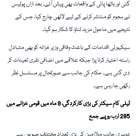
گئی اور ہاتھا پائی کے واقعات بھی پیش آئے۔ بعد ازاں پولیس
نے ہجوم کو منتشر کرنے کے لیے لاٹھی چارج کیا، جس کے
نتیجے میں ماحول مزید تناؤ کا شکار ہو گیا۔
سیکیورٹی اقدامات کے باعث وفاقی وزیر خزانہ کو بھی متبادل
راستہ اختیار کرنا پڑا جبکہ علاقے میں اضافی نفری تعینات کر
دی گئی ہے۔ حکام کی جانب سے صورتحال پر مسلسل نظر
رکھی جا رہی ہے۔
ٹیلی کام سیکٹر کی بڑی کارکردگی، 9 ماہ میں قومی خزانے میں
285 ارب روپے جمع
دوسری جانب ملازمین کی بڑی تعداد مختلف صوبوں سے