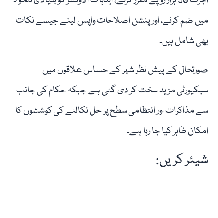
اجرت 50 ہزار روپے مقرر کرنے، ایڈہاک الاؤنسز کو بنیادی تنخواہ
میں ضم کرنے، اور پنشن اصلاحات واپس لینے جیسے نکات
بھی شامل ہیں۔
صورتحال کے پیش نظر شہر کے حساس علاقوں میں
سیکیورٹی مزید سخت کر دی گئی ہے جبکہ حکام کی جانب
سے مذاکرات اور انتظامی سطح پر حل نکالنے کی کوششوں کا
امکان ظاہر کیا جا رہا ہے۔
شیئر کریں: