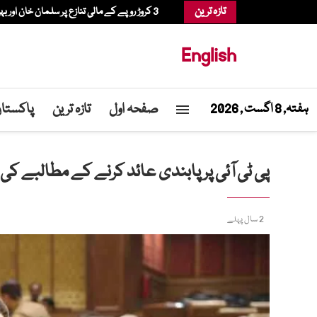
تازہ ترین
3 کروڑ روپے کے مالی تنازع پر سلمان خان اور بہن الویرا کو عدالت نے طلب کرلیا
English
صفحہ اول
تازہ ترین
پاکستا
ہفتہ, 8 اگست , 2026
پی ٹی آئی پر پابندی عائد کرنے کے مطالبے ک
2 سال پہلے