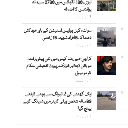
تیزی، 100 انڈیکس میں 2700 سے زائد
پوائنٹس کا اضافہ
5 دن پہلے
سوات: کبل پولیس اسٹیشن کے باہر خودکش
دھماکا، 5 افراد شہید، 15 زخمی
6 دن پہلے
کراچی: میر رضا کیس میں نئی پیش رفت،
موبائل ڈیٹا اور فارنزک رپورٹ تفتیشی حکام
کو موصول
4 دن پہلے
ایک گھنٹے کی ڈرائیونگ سے بچنے کیلئے
69 سالہ شخص ہیلی کاپٹر میں شاپنگ کرنے
پہنچ گیا
2 دن پہلے