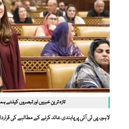
تازہ ترین خبروں اور تبصروں کیلئے ہم
لاہور، پی ٹی آئی پر پابندی عائد کرنے کے مطالبے کی قرا