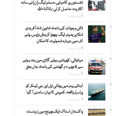
نشستوں پر کامیابی، مسلم لیگ (ن) نے سادہ
اکثریت حاصل کر لی: رانا ثناء اللہ
5 دن پہلے
ذاتی وجوہات کے باعث شاہین شاہ آفریدی
لنکا پریمیئر لیگ چھوڑ کر وطن واپس، پلے
آف میں دوبارہ شمولیت کا امکان
6 دن پہلے
میانوالی: کھیلتے ہوئے گاڑی میں بند ہونے
سے 4 بچے دم گھٹنے کے باعث جاں بحق
5 دن پہلے
آبنائے ہرمز میں یونانی ایل این جی ٹینکر کو
پراسرار واقعہ، کمپنی کا بیان سامنے آ گیا
3 دن پہلے
پاکستان اسٹاک ایکسچینج میں زبردست