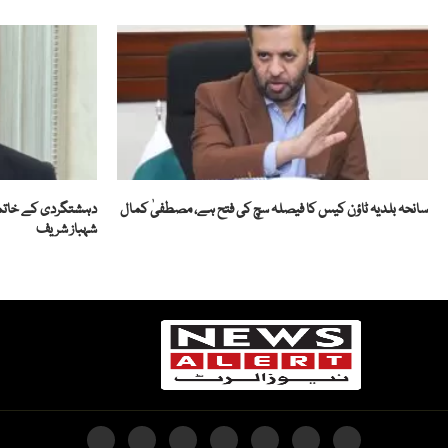
سانحہ بلدیہ ٹاؤن کیس کا فیصلہ سچ کی فتح ہے، مصطفیٰ کمال
دہشتگردی کے خاتم
شہباز شریف