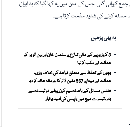
جمع کروائی گئی، جس کے متن میں یہ کہا گیا کہ یہ ایوان
 حملہ کرنے کی شدید مذمت کرتا ہے۔
یہ بھی پڑھیں
3 کروڑ روپے کے مالی تنازع پر سلمان خان اور بہن الویرا کو
عدالت نے طلب کرلیا
بچوں کے تحفظ سے متعلق قواعد کی خلاف ورزی،
عدالت نے میٹا پر 567 ملین ڈالر کا جرمانہ عائد کر دیا
فٹنس مسائل کے باعث سیم کرن پہلے دو ٹیسٹ سے
باہر، تیسرے میچ میں واپسی کی امید برقرار