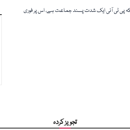
 کہ پی ٹی آئی ایک شدت پسند جماعت ہے، اس پر فوری
تجویز کردہ