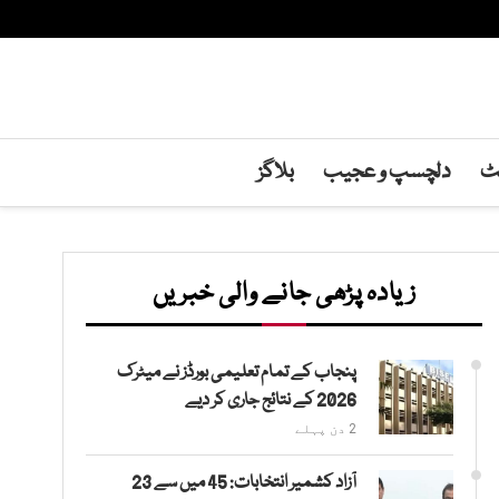
نٹ
دلچسپ و عجیب
بلاگز
زیادہ پڑھی جانے والی خبریں
پنجاب کے تمام تعلیمی بورڈز نے میٹرک
2026 کے نتائج جاری کر دیے
2 دن پہلے
آزاد کشمیر انتخابات: 45 میں سے 23