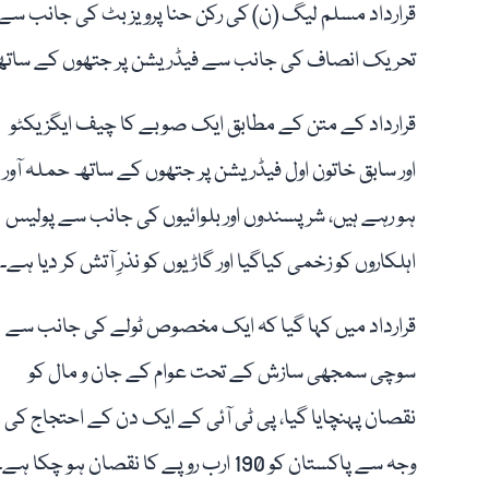
قرارداد مسلم لیگ (ن) کی رکن حنا پرویز بٹ کی جانب سے 
تحریک انصاف کی جانب سے فیڈریشن پر جتھوں کے ساتھ
قرارداد کے متن کے مطابق ایک صوبے کا چیف ایگزیکٹو
اور سابق خاتون اول فیڈریشن پر جتھوں کے ساتھ حملہ آور
ہو رہے ہیں، شر پسندوں اور بلوائیوں کی جانب سے پولیس
اہلکاروں کو زخمی کیاگیا اور گاڑیوں کو نذرِ آتش کر دیا ہے۔
قرارداد میں کہا گیا کہ ایک مخصوص ٹولے کی جانب سے
سوچی سمجھی سازش کے تحت عوام کے جان و مال کو
نقصان پہنچایا گیا، پی ٹی آئی کے ایک دن کے احتجاج کی
وجہ سے پاکستان کو 190 ارب روپے کا نقصان ہو چکا ہے۔