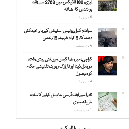
تیزی، 100 انڈیکس میں 2700 سے زائد
پوائنٹس کا اضافہ
5 دن پہلے
سوات: کبل پولیس اسٹیشن کے باہر خودکش
دھماکا، 5 افراد شہید، 15 زخمی
6 دن پہلے
کراچی: میر رضا کیس میں نئی پیش رفت،
موبائل ڈیٹا اور فارنزک رپورٹ تفتیشی حکام
کو موصول
4 دن پہلے
نادرا سے ایف آر سی حاصل کرنے کا سادہ
طریقہ جاری
1 سال پہلے
ہمیں فالو کریں