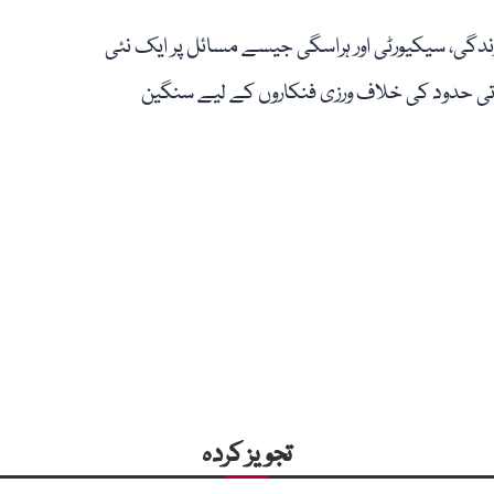
دگی، سیکیورٹی اور ہراسگی جیسے مسائل پر ایک نئی
تی حدود کی خلاف ورزی فنکاروں کے لیے سنگین
تجویز کردہ