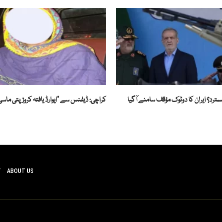
ترد؟ ایران کا دوٹوک مؤقف سامنے آگیا
کراچی: ڈیفنس سے "ایوارڈ یافتہ کروڑ پتی ماسی
ABOUT US