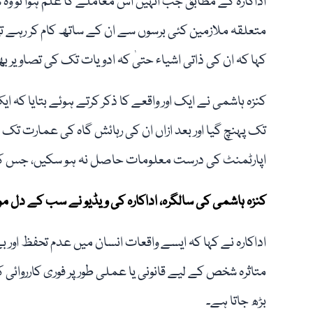
اداکارہ کے مطابق جب انہیں اس معاملے کا علم ہوا تو وہ
متعلقہ ملازمین کئی برسوں سے ان کے ساتھ کام کر رہے ت
کہا کہ ان کی ذاتی اشیاء حتیٰ کہ ادویات تک کی تصاویر 
کنزہ ہاشمی نے ایک اور واقعے کا ذکر کرتے ہوئے بتایا ک
تک پہنچ گیا اور بعد ازاں ان کی رہائش گاہ کی عمارت ت
اپارٹمنٹ کی درست معلومات حاصل نہ ہو سکیں، جس کی
کنزہ ہاشمی کی سالگرہ، اداکارہ کی ویڈیو نے سب کے دل مو
اداکارہ نے کہا کہ ایسے واقعات انسان میں عدم تحفظ اور 
متاثرہ شخص کے لیے قانونی یا عملی طور پر فوری کارروائی 
بڑھ جاتا ہے۔