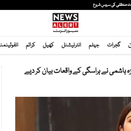
فت منتقلی کی سروس شروع
ن
گجرات
جہلم
انٹرنیشنل
کھیل
کرائم
انفوٹینم
ہ ہاشمی نے ہراسگی کے واقعات بیان کر دیے