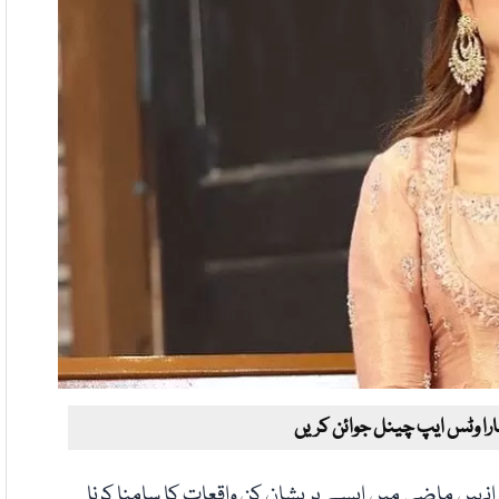
ارا وٹس ایپ چینل جوائن کریں
نے انکشاف کیا ہے کہ انہیں ماضی میں ایسے پریشان کن واقعات کا سامنا کرنا