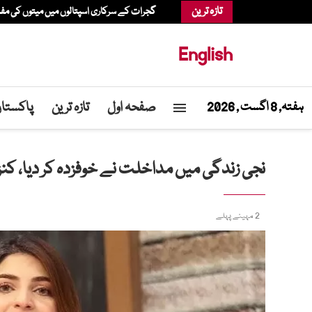
تازہ ترین
گجرات کے سرکاری اسپتالوں میں میتوں کی م
English
صفحہ اول
تازہ ترین
پاکستا
ہفتہ, 8 اگست , 2026
نجی زندگی میں مداخلت نے خوفزدہ کر دیا، کنز
2 مہینے پہلے