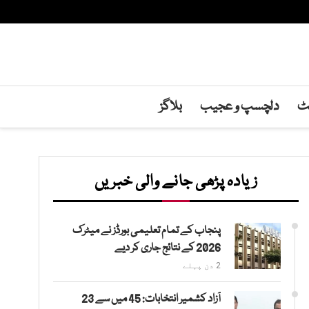
نٹ
دلچسپ و عجیب
بلاگز
زیادہ پڑھی جانے والی خبریں
پنجاب کے تمام تعلیمی بورڈز نے میٹرک
2026 کے نتائج جاری کر دیے
2 دن پہلے
آزاد کشمیر انتخابات: 45 میں سے 23