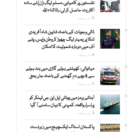
نشستوں پر کامیابی، مسلم لیگ (ن) نے سادہ
اکثریت حاصل کر لی: رانا ثناء اللہ
5 دن پہلے
ذاتی وجوہات کے باعث شاہین شاہ آفریدی
لنکا پریمیئر لیگ چھوڑ کر وطن واپس، پلے
آف میں دوبارہ شمولیت کا امکان
6 دن پہلے
میانوالی: کھیلتے ہوئے گاڑی میں بند ہونے
سے 4 بچے دم گھٹنے کے باعث جاں بحق
5 دن پہلے
آبنائے ہرمز میں یونانی ایل این جی ٹینکر کو
پراسرار واقعہ، کمپنی کا بیان سامنے آ گیا
3 دن پہلے
پاکستان اسٹاک ایکسچینج میں زبردست