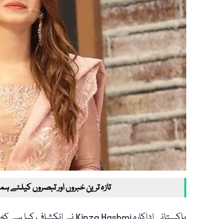
تازہ ترین خبروں اور تبصروں کیلئے ہم
پاکستانی اداکارہ Kinza Hashmi 