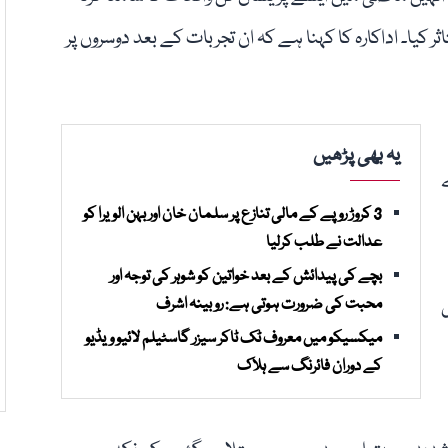
ر کیا۔ اداکارہ کا کہنا ہے کہ ان تجربات کے بعد دوسروں پر
یہ بھی پڑھیں
3 کروڑ روپے کے مالی تنازع پر سلمان خان اور بہن الویرا کو
عدالت نے طلب کرلیا
بچے کی پیدائش کے بعد خواتین کو شوہر کی توجہ اور
ل
محبت کی ضرورت ہوتی ہے: روبینہ اشرف
میکسیکو میں معروف ٹک ٹاکر سیزر گاسٹیلم لائیو ویڈیو
کے دوران فائرنگ سے ہلاک