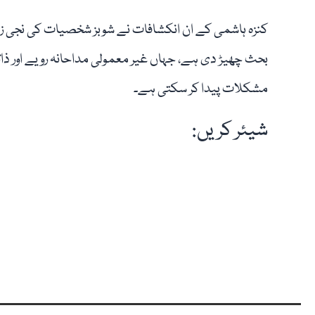
کنزہ ہاشمی کے ان انکشافات نے شوبز شخصیات کی نجی زن
بحث چھیڑ دی ہے، جہاں غیر معمولی مداحانہ رویے اور ذا
مشکلات پیدا کر سکتی ہے۔
شیئر کریں: