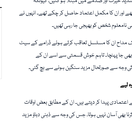
 شدید حیرت اور صدمے میں مبتلا ہو گئیں، کیونکہ
ھے اور ان کا مکمل اعتماد حاصل کر چکے تھے۔ انہوں نے
بھی نامعلوم شخص کو بھیجی جا رہی تھیں۔
ہ ایک مداح ان کا مسلسل تعاقب کرتے ہوئے ڈرامے کے سیٹ
ک بھی جا پہنچا۔ تاہم خوش قسمتی سے اسے ان کے
 وجہ سے صورتحال مزید سنگین ہونے سے بچ گئی۔
ہ لیے
بے اعتمادی پیدا کر دیتے ہیں۔ ان کے مطابق بعض اوقات
کرنا بھی آسان نہیں ہوتا، جس کی وجہ سے ذہنی دباؤ مزید