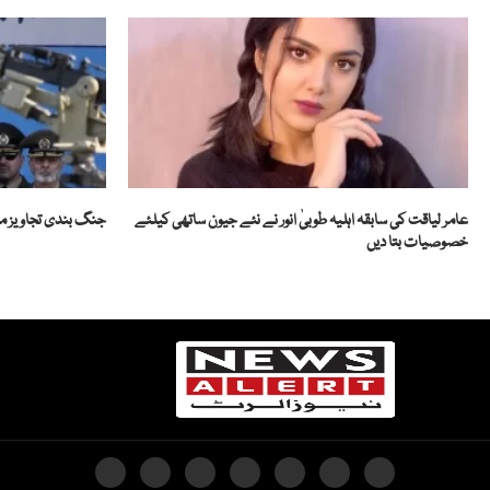
عامر لیاقت کی سابقہ اہلیہ طوبیٰ انور نے نئے جیون ساتھی کیلئے
جنگ بندی تجاویز مس
خصوصیات بتا دیں