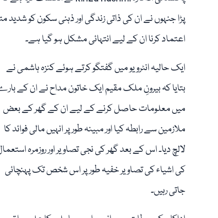
پڑا جنہوں نے ان کی ذاتی زندگی اور ذہنی سکون کو شدید متاث
اعتماد کرنا ان کے لیے انتہائی مشکل ہو گیا ہے۔
ایک حالیہ انٹرویو میں گفتگو کرتے ہوئے کنزہ ہاشمی نے
بتایا کہ بیرونِ ملک مقیم ایک خاتون مداح نے ان کے بارے
میں معلومات حاصل کرنے کے لیے ان کے گھر کے بعض
ملازمین سے رابطہ کیا اور مبینہ طور پر انہیں مالی فوائد کا
لالچ دیا۔ اس کے بعد گھر کی نجی تصاویر اور روزمرہ استعما
کی اشیاء کی تصاویر خفیہ طور پر اس شخص تک پہنچائی
جاتی رہیں۔