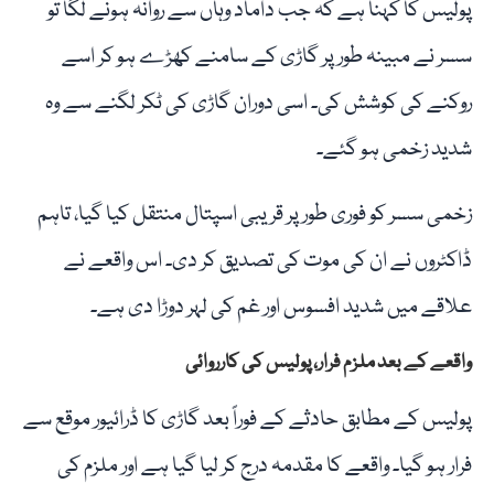
پولیس کا کہنا ہے کہ جب داماد وہاں سے روانہ ہونے لگا تو
سسر نے مبینہ طور پر گاڑی کے سامنے کھڑے ہو کر اسے
روکنے کی کوشش کی۔ اسی دوران گاڑی کی ٹکر لگنے سے وہ
شدید زخمی ہو گئے۔
زخمی سسر کو فوری طور پر قریبی اسپتال منتقل کیا گیا، تاہم
ڈاکٹروں نے ان کی موت کی تصدیق کر دی۔ اس واقعے نے
علاقے میں شدید افسوس اور غم کی لہر دوڑا دی ہے۔
واقعے کے بعد ملزم فرار، پولیس کی کارروائی
پولیس کے مطابق حادثے کے فوراً بعد گاڑی کا ڈرائیور موقع سے
فرار ہو گیا۔ واقعے کا مقدمہ درج کر لیا گیا ہے اور ملزم کی