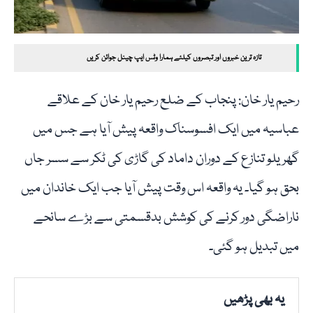
تازہ ترین خبروں اور تبصروں کیلئے ہمارا وٹس ایپ چینل جوائن کریں
رحیم یار خان: پنجاب کے ضلع رحیم یار خان کے علاقے
عباسیہ میں ایک افسوسناک واقعہ پیش آیا ہے جس میں
گھریلو تنازع کے دوران داماد کی گاڑی کی ٹکر سے سسر جاں
بحق ہو گیا۔ یہ واقعہ اس وقت پیش آیا جب ایک خاندان میں
ناراضگی دور کرنے کی کوشش بدقسمتی سے بڑے سانحے
میں تبدیل ہو گئی۔
یہ بھی پڑھیں