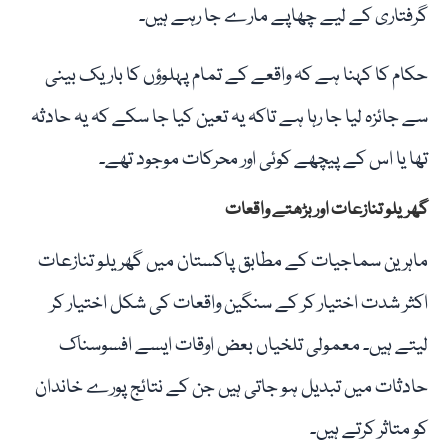
گرفتاری کے لیے چھاپے مارے جا رہے ہیں۔
حکام کا کہنا ہے کہ واقعے کے تمام پہلوؤں کا باریک بینی
سے جائزہ لیا جا رہا ہے تاکہ یہ تعین کیا جا سکے کہ یہ حادثہ
تھا یا اس کے پیچھے کوئی اور محرکات موجود تھے۔
گھریلو تنازعات اور بڑھتے واقعات
ماہرین سماجیات کے مطابق پاکستان میں گھریلو تنازعات
اکثر شدت اختیار کر کے سنگین واقعات کی شکل اختیار کر
لیتے ہیں۔ معمولی تلخیاں بعض اوقات ایسے افسوسناک
حادثات میں تبدیل ہو جاتی ہیں جن کے نتائج پورے خاندان
کو متاثر کرتے ہیں۔