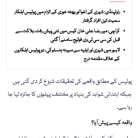
راولپنڈی: شہری کے اغوا اور بھتہ خوری کے الزام میں پولیس اہلکار
سمیت تین افراد گرفتار
کراچی: میر رضا علی خان کیس میں نئی پیش رفت، ہلاکت سے
قبل کی سی سی ٹی وی فوٹیج سامنے آگئی
لاہور میں شہری اور اہلیہ سے مبینہ بدسلوکی، دو پولیس اہلکاروں
کے خلاف مقدمہ درج
پولیس کے مطابق واقعے کی تحقیقات شروع کر دی گئی ہیں
جبکہ ابتدائی شواہد کی بنیاد پر مختلف پہلوؤں کا جائزہ لیا جا
رہا ہے۔
واقعہ کیسے پیش آیا؟