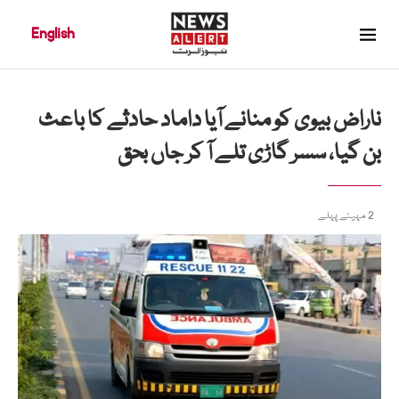
English
ناراض بیوی کو منانے آیا داماد حادثے کا باعث
بن گیا، سسر گاڑی تلے آ کر جاں بحق
2 مہینے پہلے