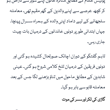
پولیس حکام کے مطابق متاثرہ خاتون اپنے شوہر سے ناراض ہو
کر کچھ عرصے سے اپنے والدین کے گھر مقیم تھی۔ معاملہ
سلجھانے کے لیے داماد اپنی والدہ کے ہمراہ سسرال پہنچا،
جہاں ابتدائی طور پر دونوں خاندانوں کے درمیان بات چیت
جاری رہی۔
تاہم گفتگو کے دوران اچانک صورتحال کشیدہ ہو گئی اور
دونوں فریقین کے درمیان تلخ کلامی شروع ہو گئی۔ عینی
شاہدین کے مطابق ماحول میں تناؤ بڑھنے لگا جس کے بعد
معاملہ قابو سے باہر ہو گیا۔
گاڑی کی ٹکر اور سسر کی موت