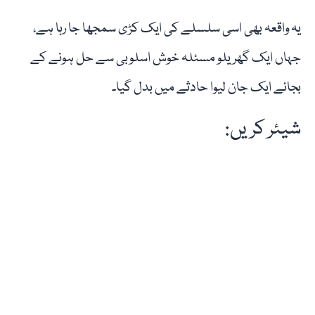
یہ واقعہ بھی اسی سلسلے کی ایک کڑی سمجھا جا رہا ہے،
جہاں ایک گھریلو مسئلہ خوش اسلوبی سے حل ہونے کے
بجائے ایک جان لیوا حادثے میں بدل گیا۔
شیئر کریں: