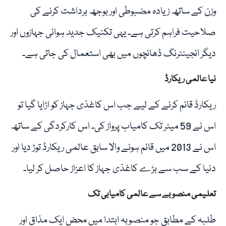
وزن کے ساتھ زیادہ مضبوطی اور بوجھ برداشت کرنے کی
صلاحیت فراہم کرتی ہے۔ یہی تکنیک جدید ہوائی جہازوں اور
دیگر انجینئرنگ ڈھانچوں میں بھی استعمال کی جاتی ہے۔
نیا عالمی ریکارڈ
ریکارڈ قائم کرنے کے لیے جب اس کاغذی جہاز کو اڑایا گیا تو
اس نے 59 میٹر تک کامیاب پرواز کی۔ اس کارکردگی کے ساتھ
اس نے 2013 میں قائم ہونے والا سابق عالمی ریکارڈ توڑ دیا اور
دنیا کے سب سے بڑے کاغذی جہاز کا اعزاز حاصل کر لیا۔
تعلیمی منصوبے سے عالمی کامیابی تک
طلبہ کے مطابق جو منصوبہ ابتدا میں محض ایک مذاق اور