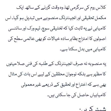
کلاس روم کی سرگرمی تھا، وہ وقت گزرنے کے ساتھ ایک
مکمل تحقیقی اور انجینئرنگ منصوبے میں تبدیل ہو گیا۔ اس
کامیابی نے یہ ثابت کیا کہ تخلیقی سوچ، ٹیم ورک اور سائنسی
اصولوں کا امتزاج بظاہر سادہ خیالات کو بھی عالمی سطح کی
کامیابی میں بدل سکتا ہے۔
یہ منصوبہ نہ صرف انجینئرنگ کے طلبہ کی فنی صلاحیتوں
کا مظہر ہے بلکہ نوجوان محققین کے لیے اس بات کی مثال
بھی ہے کہ اختراع اور تحقیق کے ذریعے غیر معمولی
کامیابیاں حاصل کی جا سکتی ہیں۔
شیئر کریں: