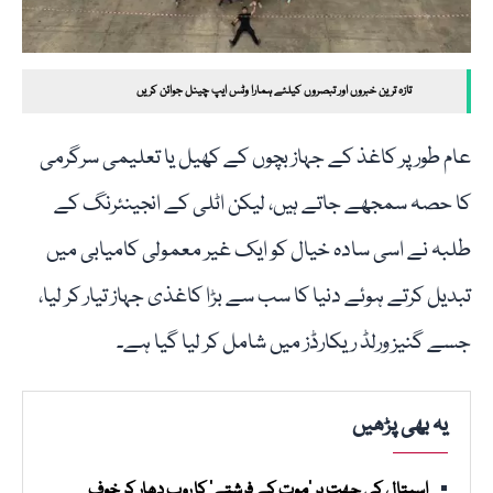
تازہ ترین خبروں اور تبصروں کیلئے ہمارا وٹس ایپ چینل جوائن کریں
عام طور پر کاغذ کے جہاز بچوں کے کھیل یا تعلیمی سرگرمی
کا حصہ سمجھے جاتے ہیں، لیکن اٹلی کے انجینئرنگ کے
طلبہ نے اسی سادہ خیال کو ایک غیر معمولی کامیابی میں
تبدیل کرتے ہوئے دنیا کا سب سے بڑا کاغذی جہاز تیار کر لیا،
جسے گنیز ورلڈ ریکارڈز میں شامل کر لیا گیا ہے۔
یہ بھی پڑھیں
اسپتال کی چھت پر ’موت کے فرشتے‘ کا روپ دھار کر خوف