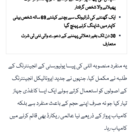
پھیلانے والا شخص گرفتار
ایک گھنٹے کی ڈرائیونگ سے بچنے کیلئے 69 سالہ شخص ہیلی
کاپٹر میں شاپنگ کرنے پہنچ گیا
30 دن تک بغیر دھلائی پہننے کے دعوے والی نئی ٹی شرٹ
متعارف
یہ منفرد منصوبہ اٹلی کی پیسا یونیورسٹی کے انجینئرنگ کے
طلبہ نے مکمل کیا، جنہوں نے جدید ایروناٹیکل انجینئرنگ
کے اصولوں کو استعمال کرتے ہوئے ایک ایسا کاغذی جہاز
تیار کیا جو نہ صرف اپنے حجم کے باعث منفرد ہے بلکہ
کامیاب پرواز کے ذریعے نیا عالمی ریکارڈ بھی قائم کرنے میں
کامیاب رہا۔