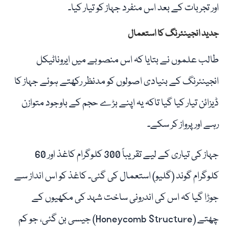
اور تجربات کے بعد اس منفرد جہاز کو تیار کیا۔
جدید انجینئرنگ کا استعمال
طالب علموں نے بتایا کہ اس منصوبے میں ایروناٹیکل
انجینئرنگ کے بنیادی اصولوں کو مدنظر رکھتے ہوئے جہاز کا
ڈیزائن تیار کیا گیا تاکہ یہ اپنے بڑے حجم کے باوجود متوازن
رہے اور پرواز کر سکے۔
جہاز کی تیاری کے لیے تقریباً 300 کلوگرام کاغذ اور 60
کلوگرام گوند (گلیو) استعمال کی گئی۔ کاغذ کو اس انداز سے
جوڑا گیا کہ اس کی اندرونی ساخت شہد کی مکھیوں کے
چھتے (Honeycomb Structure) جیسی بن گئی، جو کم