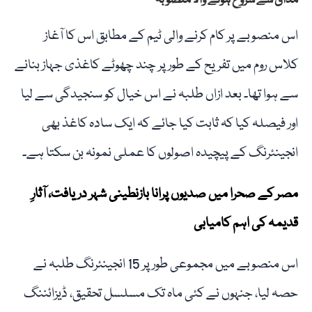
مذاق سے شروع ہونے والا منصوبہ
اس منصوبے پر کام کرنے والی ٹیم کے مطابق اس کا آغاز
کلاس روم میں تفریح کے طور پر چند چھوٹے کاغذی جہاز بنانے
سے ہوا تھا۔ بعد ازاں طلبہ نے اس خیال کو سنجیدگی سے لیا
اور فیصلہ کیا کہ ثابت کیا جائے کہ ایک سادہ کاغذ بھی
انجینئرنگ کے پیچیدہ اصولوں کا عملی نمونہ بن سکتا ہے۔
مصر کے صحرا میں صدیوں پرانا بازنطینی شہر دریافت، آثارِ
قدیمہ کی اہم کامیابی
اس منصوبے میں مجموعی طور پر 15 انجینئرنگ طلبہ نے
حصہ لیا، جنہوں نے کئی ماہ تک مسلسل تحقیق، ڈیزائننگ