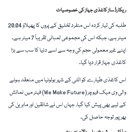
ریکارڈ ساز کاغذی جہاز کی خصوصیات
طلبہ کی تیار کردہ اس منفرد تخلیق کے پروں کا پھیلاؤ 20.04
میٹر ہے، جبکہ اس کی مجموعی لمبائی تقریباً 7 میٹر ہے۔
اپنے غیر معمولی حجم کی وجہ سے اسے دنیا کا سب سے بڑا
کاغذی جہاز قرار دیا گیا۔
اس کاغذی طیارے کو اٹلی کے شہر بولونیا میں منعقد ہونے
والی وی میک فیوچر (We Make Future) فیئر میں نمائش
کے لیے بھی پیش کیا گیا، جہاں اس نے شائقین اور ماہرین کی
بھرپور توجہ حاصل کی۔