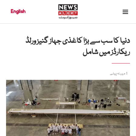
English
دنیا کا سب سے بڑا کاغذی جہاز گنیز ورلڈ
ریکارڈز میں شامل
1 مہینہ پہلے