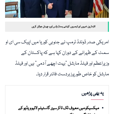
تازہ ترین خبروں اور تبصروں کیلئے ہمارا وٹس ایپ چینل جوائن کریں
امریکی صدر ڈونلڈ ٹرمپ نے جنوبی کوریا میں اپیک سی ای او
سمٹ کے ظہرانے کے دوران کہا ہے کہ پاکستان کے
وزیراعظم اور فیلڈ مارشل "بہت اچھے آدمی” ہیں اور فیلڈ
مارشل کو خاص طور پرزبردست فائٹر قرار دیا۔
یہ بھی پڑھیں
میکسیکو میں معروف ٹک ٹاکر سیزر گاسٹیلم لائیو ویڈیو کے