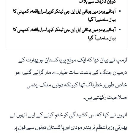
دوران فائرنگ سے ہلاک
آبنائے ہرمز میں یونانی ایل این جی ٹینکر کو پراسرار واقعہ، کمپنی کا
بیان سامنے آ گیا
آبنائے ہرمز میں یونانی ایل این جی ٹینکر کو پراسرار واقعہ، کمپنی کا
بیان سامنے آ گیا
ٹرمپ نے بیان دیا کہ ایک موقع پر پاکستان اور بھارت کے
درمیان جنگ کے باعث سات طیارے مار گرائے گئے، جو
خاص طور پر خطرناک تھا کیونکہ دونوں ملک ایٹمی
صلاحیت رکھتے ہیں۔
انہوں نے کہا کہ اس کشیدگی کو ختم کرنے کے لیے انہوں نے
بھارتی وزیراعظم نریندر مودی اور پاکستان دونوں سے فون پر