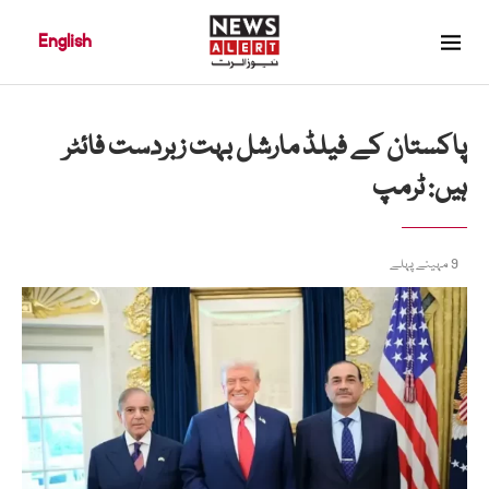
English
پاکستان کے فیلڈ مارشل بہت زبردست فائٹر
ہیں: ٹرمپ
9 مہینے پہلے