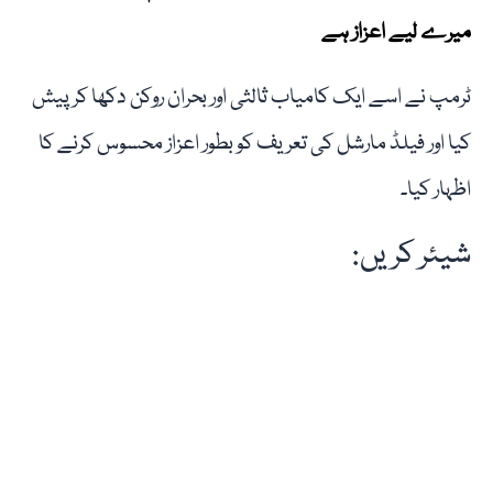
میرے لیے اعزاز ہے
ٹرمپ نے اسے ایک کامیاب ثالثی اور بحران روکن دکھا کر پیش
کیا اور فیلڈ مارشل کی تعریف کو بطور اعزاز محسوس کرنے کا
اظہار کیا۔
شیئر کریں: