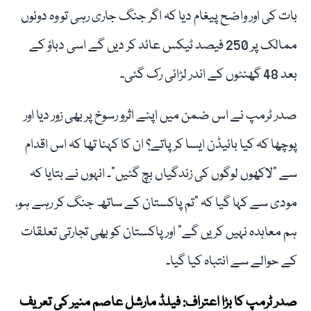
بات کی اور واضح پیغام دیا کہ اگر جنگ جاری رہی تو وہ دونوں
ممالک پر 250 فیصد ٹیکس عائد کر دیں گے اسی دباؤ کے
بعد 48 گھنٹوں کے اندر لڑائی رک گئی۔
صدر ٹرمپ نے اس ضمن میں اپنے اثرو رسوخ پر بھی زور دیا اور
پوچھا کہ کیا بائیڈن ایسا کر پاتے؟ ان کا کہنا تھا کہ اس اقدام
سے "لاکھوں لوگوں کی زندگیاں بچ گئیں”۔ انہوں نے بتایا کہ
مودی سے کہا گیا کہ "تم پاکستان کے ساتھ جنگ کر رہے ہو،
ہم معاہدہ نہیں کریں گے” اور پاکستان کو بھی تجارتی تعلقات
کے حوالے سے انتباہ کیا گیا۔
صدر ٹرمپ کا بڑا اعتراف: فیلڈ مارشل عاصم منیر کی تعریف