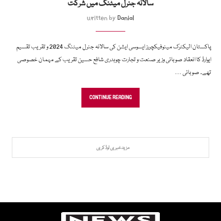
سالانہ جنرل میٹنگ میں شرکت
written by
Danial
پاکستان الیکٹرک مینوفیکچررز ایسوسی ایشن کی سالانہ جنرل میٹنگ 2024 و تقریب تقسیم
ایوارڈ کا انعقاد صوبائی وزیر صنعت و تجارت چوہدری شافع حسین تقریب کے مہمان خصوصی
تھے۔ صوبائی …
CONTINUE READING
مزید خبریں لوڈ کریں