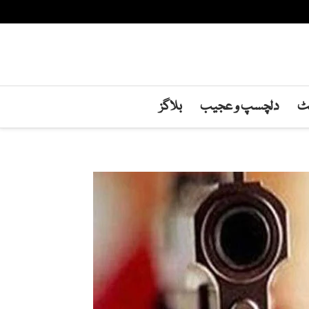
نٹ
دلچسپ و عجیب
بلاگز