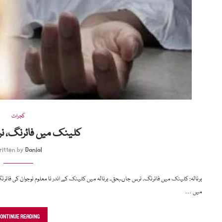
گجرات
کلینک میں فائرنگ، ن
ritten by
Danial
برنالہ: کلینک میں فائرنگ، نرس جاںبحق۔ برنالہ میں کلینک کے اندر نا معلوم نوجوان کی فائ
میں …
ONTINUE READING