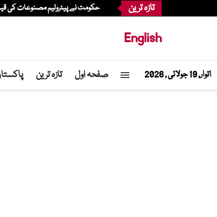
تازہ ترین
حکومت نے پیٹرولیم مصنوعات کی قیمت
English
صفحہ اول
تازہ ترین
پاکستا
اتوار, 19 جولائی , 2026
Home
»
نرس