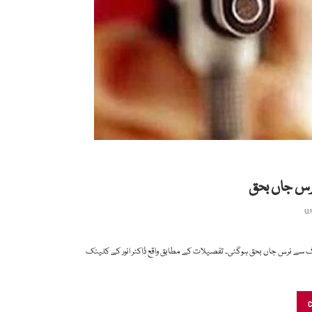
رس جاں بحق
w
رنگ سے نرس جاں بحق ہوگئی۔ تفصیلات کے مطابق واقع ڈاکٹر انور کے کلینک
C