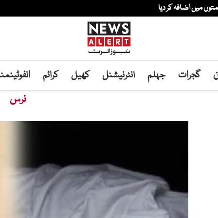
وں میں اضافہ کر دیا
ن
گجرات
جہلم
انٹرنیشنل
کھیل
کرائم
انفوٹینم
نرس