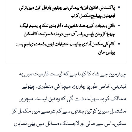
پاکستانی خاتون فوزیہ ہیمانی نے چوتھی بار فل آئرن مین ٹرائی
ایتھلون چیلنج مکمل کر لیا
ذاتی وجوہات کے باعث شاہین شاہ آفریدی لنکا پریمیئر لیگ
چھوڑ کر وطن واپس، پلے آف میں دوبارہ شمولیت کا امکان
کام کی مکمل آزادی چاہیے، اختیارات نہیں، ذمہ داری اہم ہے:
یونس خان
چیئرمین جے شاہ کا کہنا ہے کہ ٹیسٹ فارمیٹ میں یہ
تبدیلی، خاص طور پر چار روزہ میچز کی منظوری، چھوٹے
ممالک کو یہ سہولت دے گی کہ وہ تین ٹیسٹ میچز پر
مشتمل سیریز کو تین ہفتوں سے کم عرصے میں مکمل کر
سکیں۔ اس سے مالی اور لاجسٹک مسائل میں بھی نمایاں