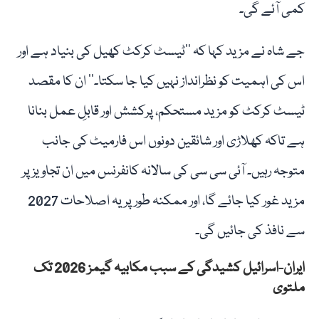
کمی آئے گی۔
جے شاہ نے مزید کہا کہ ’’ٹیسٹ کرکٹ کھیل کی بنیاد ہے اور
اس کی اہمیت کو نظرانداز نہیں کیا جا سکتا۔‘‘ ان کا مقصد
ٹیسٹ کرکٹ کو مزید مستحکم، پرکشش اور قابلِ عمل بنانا
ہے تاکہ کھلاڑی اور شائقین دونوں اس فارمیٹ کی جانب
متوجہ رہیں۔ آئی سی سی کی سالانہ کانفرنس میں ان تجاویز پر
مزید غور کیا جائے گا، اور ممکنہ طور پر یہ اصلاحات 2027
سے نافذ کی جائیں گی۔
ایران-اسرائیل کشیدگی کے سبب مکابیہ گیمز 2026 تک
ملتوی