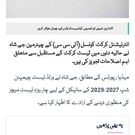
تازہ ترین خبروں اور تبصروں کیلئے ہمارا وٹس ایپ چینل جوائن کریں
انٹرنیشنل کرکٹ کونسل (آئی سی سی) کے چیئرمین جے شاہ
نے حالیہ دنوں میں ٹیسٹ کرکٹ کے مستقبل سے متعلق
اہم اصلاحات تجویز کی ہیں۔
میڈیا رپورٹس کے مطابق، جے شاہ نے ورلڈ ٹیسٹ چیمپئن
شپ 2027-2029 کے سائیکل کے لیے چار روزہ ٹیسٹ میچز
کی منظوری دینے کے ارادے کا اظہار کیا ہے۔
یہ بھی پڑھیں