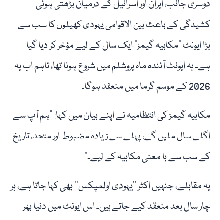
دوسری جانب، ایران اور اسرائیل کے درمیان بڑھتی ہوئی
کشیدگی کے باعث بین الاقوامی یہودی کھیلوں کا سب سے
بڑا ایونٹ "مکابیہ گیمز” ایک سال کے لیے مؤخر کر دیا گیا
ہے۔ یہ ایونٹ آئندہ ماہ یروشلم میں شروع ہونا تھا، تاہم اب یہ
2026 کے موسم گرما میں منعقد ہوگا۔
مکابیہ گیمز کی انتظامیہ نے اپنے بیان میں کہا: "ہم آپ سے
اگلے سال ملیں گے، پہلے سے زیادہ مضبوط اور متحد، تاریخ
کے سب سے با معنی مکابیہ کے لیے۔”
یہ مقابلے، جنہیں اکثر ’’یہودی اولمپکس‘‘ بھی کہا جاتا ہے، ہر
چار سال بعد منعقد کیے جاتے ہیں۔ اس ایونٹ میں دنیا بھر