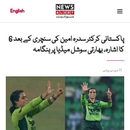
English
پاکستانی کرکٹر سدرہ امین کی سنچری کے بعد 6
کا اشارہ، بھارتی سوشل میڈیا پر ہنگامہ
11 مہینے پہلے