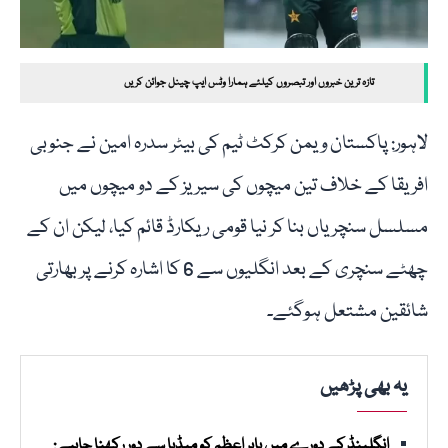
تازہ ترین خبروں اور تبصروں کیلئے ہمارا وٹس ایپ چینل جوائن کریں
لاہور: پاکستان ویمن کرکٹ ٹیم کی بیٹر سدرہ امین نے جنوبی
افریقا کے خلاف تین میچوں کی سیریز کے دو میچوں میں
مسلسل سنچریاں بنا کر نیا قومی ریکارڈ قائم کیا، لیکن ان کے
چھٹے سنچری کے بعد انگلیوں سے 6 کا اشارہ کرنے پر بھارتی
شائقین مشتعل ہوگئے۔
یہ بھی پڑھیں
انگلینڈ کے دورے میں بابر اعظم کو میڈیا سے دور رکھنا چاہیے: