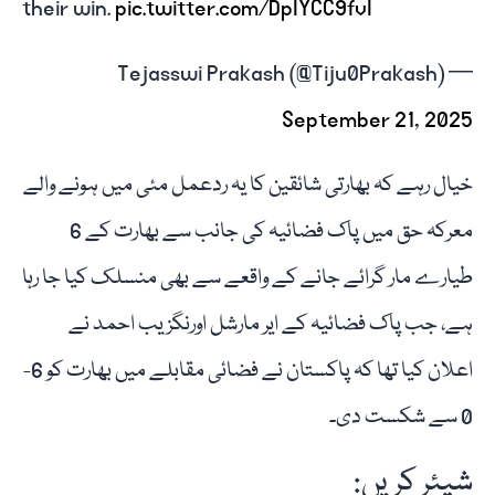
their win.
pic.twitter.com/DpIYCC9fvI
— Tejasswi Prakash (@Tiju0Prakash)
September 21, 2025
خیال رہے کہ بھارتی شائقین کا یہ ردعمل مئی میں ہونے والے
معرکہ حق میں پاک فضائیہ کی جانب سے بھارت کے 6
طیارے مار گرائے جانے کے واقعے سے بھی منسلک کیا جا رہا
ہے، جب پاک فضائیہ کے ایر مارشل اورنگزیب احمد نے
اعلان کیا تھا کہ پاکستان نے فضائی مقابلے میں بھارت کو 6-
0 سے شکست دی۔
شیئر کریں: