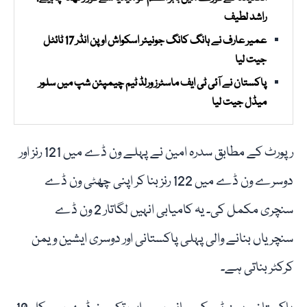
راشد لطیف
عمیر عارف نے ہانگ کانگ جونیئر اسکواش اوپن انڈر 17 ٹائٹل
جیت لیا
پاکستان نے آئی ٹی ایف ماسٹرز ورلڈ ٹیم چیمپئن شپ میں سلور
میڈل جیت لیا
رپورٹ کے مطابق سدرہ امین نے پہلے ون ڈے میں 121 رنز اور
دوسرے ون ڈے میں 122 رنز بنا کر اپنی چھٹی ون ڈے
سنچری مکمل کی۔ یہ کامیابی انہیں لگاتار 2 ون ڈے
سنچریاں بنانے والی پہلی پاکستانی اور دوسری ایشین ویمن
کرکٹر بناتی ہے۔