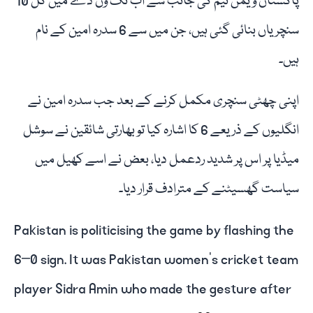
پاکستان ویمن ٹیم کی جانب سے اب تک ون ڈے میں کل 10
سنچریاں بنائی گئی ہیں، جن میں سے 6 سدرہ امین کے نام
ہیں۔
اپنی چھٹی سنچری مکمل کرنے کے بعد جب سدرہ امین نے
انگلیوں کے ذریعے 6 کا اشارہ کیا تو بھارتی شائقین نے سوشل
میڈیا پر اس پر شدید ردعمل دیا، بعض نے اسے کھیل میں
سیاست گھسیٹنے کے مترادف قرار دیا۔
Pakistan is politicising the game by flashing the
6–0 sign. It was Pakistan women’s cricket team
player Sidra Amin who made the gesture after