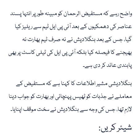
واضح رہے کہ مستفیض الرحمان کو مبینہ طور پر انتہا پسند
عناصر کی دھمکیوں کے بعد آئی پی ایل ٹیم سے ریلیز کیا
گیا، جس کے بعد بنگلادیش نے نہ صرف ٹیم بھارت نہ
بھیجنے کا فیصلہ کیا بلکہ آئی پی ایل کی ٹیلی کاسٹ پر بھی
پابندی عائد کر دی ہے۔
بنگلادیشی مشیر اطلاعات کا کہنا ہے کہ مستفیض کے
معاملے نے جذبات کو ٹھیس پہنچائی اور بھارت کو جواب دینا
لازم تھا، جس کی وجہ سے بنگلادیش نے سخت موقف اپنایا۔
شیئر کریں: