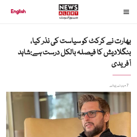
English
بھارت نے کرکٹ کو سیاست کی نذر کیا،
بنگلادیش کا فیصلہ بالکل درست ہے:شاہد
آفریدی
7 مہینے پہلے