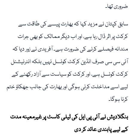
ضروری تھا۔
سابق کپتان نے مزید کہا کہ بھارت پیسے کی طاقت سے
کرکٹ پر اثر ڈال رہا ہے، اور اب دیگر ممالک کو بھی جرات
مندانہ فیصلے کرنے کی ضرورت ہے۔ آفریدی نے زور دیا کہ
آئی سی سی صرف انڈین کرکٹ کونسل نہیں بلکہ انٹرنیشنل
کرکٹ کونسل ہے، اور کرکٹ کو سیاست سے آزاد رکھنے کے
لیے اسے مداخلت کرنی ہوگی اور بھارت کی جانب جھکاؤ ختم
کرنا ہوگا۔
بنگلادیش نے آئی پی ایل کی ٹیلی کاسٹ پر غیرمعینہ مدت
کے لیے پابندی عائد کر دی