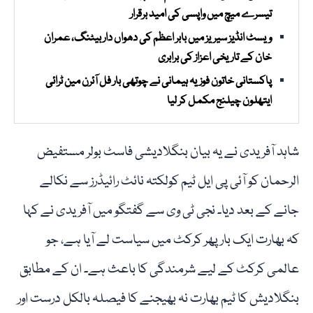
تیسرے میچ میں واپسی کی امید برقرار
ویسٹ انڈیز سیریز میں بابر اعظم کی دھواں دار بیٹنگ، عمران
خان کے تاریخی اعزاز کی برابری
پاکستانی خاتون فوزیہ ہیمانی نے چوتھی بار فل آئرن مین ٹرائی
ایتھلون چیلنج مکمل کر لیا
شاہد آفریدی نے یہ بیان بنگلادیشی فاسٹ بولر مستفیض
الرحمان کو آئی پی ایل ٹیم کولکتہ نائٹ رائیڈرز سے نکالے
جانے کے بعد دیا۔ نجی ٹی وی سے گفتگو میں آفریدی نے کہا
کہ بھارت ایک بار پھر کرکٹ میں سیاست لے آیا ہے، جو
عالمی کرکٹ کے لیے شرمندگی کا باعث ہے۔ ان کے مطابق
بنگلادیش کا ٹیم بھارت نہ بھیجنے کا فیصلہ بالکل درست اور