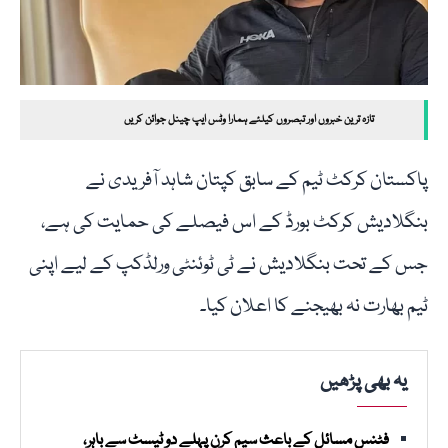
تازہ ترین خبروں اور تبصروں کیلئے ہمارا وٹس ایپ چینل جوائن کریں
پاکستان کرکٹ ٹیم کے سابق کپتان شاہد آفریدی نے
بنگلادیش کرکٹ بورڈ کے اس فیصلے کی حمایت کی ہے،
جس کے تحت بنگلادیش نے ٹی ٹوئنٹی ورلڈکپ کے لیے اپنی
ٹیم بھارت نہ بھیجنے کا اعلان کیا۔
یہ بھی پڑھیں
فٹنس مسائل کے باعث سیم کرن پہلے دو ٹیسٹ سے باہر،