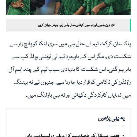
تازہ ترین خبروں اور تبصروں کیلئے ہمارا وٹس ایپ چینل جوائن کریں
پاکستان کرکٹ ٹیم نے حال ہی میں سری لنکا کو پانچ رنز سے
شکست دی، مگر اس کے باوجود ٹیم ٹی ٹوئنٹی ورلڈ کپ سے
باہر ہو گئی۔ اس شکست کا بنیادی سبب ٹیم کے چند اہم آل
راؤنڈرز کی ناکامی کو قرار دیا جا رہا ہے، جنہوں نے نہ بیٹنگ
میں نمایاں کارکردگی دکھائی اور نہ ہی باولنگ میں۔
یہ بھی پڑھیں
فٹنس مسائل کے باعث سیم کرن پہلے دو ٹیسٹ سے باہر،