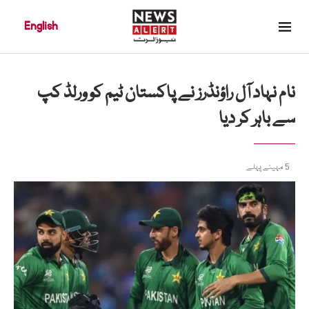
English
نام نہاد آل راؤنڈرز نے پاکستان ٹیم کو ورلڈ کپ
سے باہر کر دیا
5 مہینے پہلے