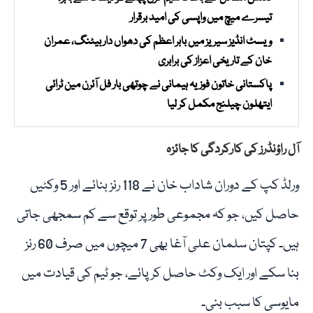
تیسرے میچ میں واپسی کی امید برقرار
ویسٹ انڈیز سیریز میں بابر اعظم کی دھواں دار بیٹنگ، عمران
خان کے تاریخی اعزاز کی برابری
پاکستانی خاتون فوزیہ ہیمانی نے چوتھی بار فل آئرن مین ٹرائی
ایتھلون چیلنج مکمل کر لیا
آل راؤنڈرز کی کارکردگی کا جائزہ
ورلڈ کپ کے دوران شاداب خان نے 118 رنز بنائے اور 5 وکٹیں
حاصل کیں، جو کہ مجموعی طور پر توقع سے کم سمجھی جاتی
ہیں۔ کپتان سلمان علی آغا بھی 7 میچوں میں صرف 60 رنز
بنا سکے اور ایک وکٹ حاصل کر پائے، جو ٹیم کی قیادت میں
مایوسی کا سبب بنی۔