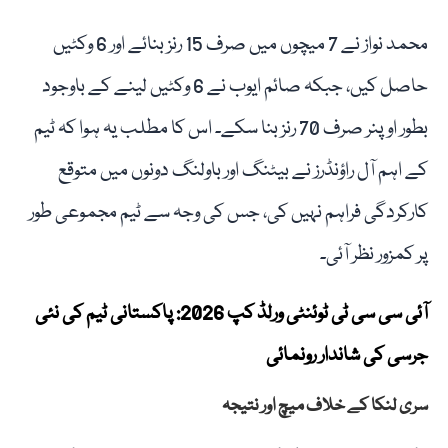
محمد نواز نے 7 میچوں میں صرف 15 رنز بنائے اور 6 وکٹیں
حاصل کیں، جبکہ صائم ایوب نے 6 وکٹیں لینے کے باوجود
بطور اوپنر صرف 70 رنز بنا سکے۔ اس کا مطلب یہ ہوا کہ ٹیم
کے اہم آل راؤنڈرز نے بیٹنگ اور باولنگ دونوں میں متوقع
کارکردگی فراہم نہیں کی، جس کی وجہ سے ٹیم مجموعی طور
پر کمزور نظر آئی۔
آئی سی سی ٹی ٹوئنٹی ورلڈ کپ 2026: پاکستانی ٹیم کی نئی
جرسی کی شاندار رونمائی
سری لنکا کے خلاف میچ اور نتیجہ