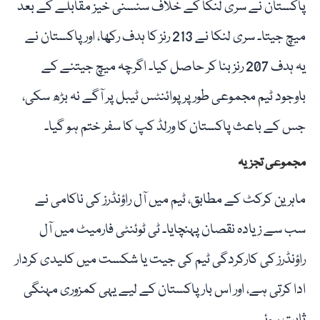
پاکستان نے سری لنکا کے خلاف سنسنی خیز مقابلے کے بعد
میچ جیتا۔ سری لنکا نے 213 رنز کا ہدف رکھا، اور پاکستان نے
یہ ہدف 207 رنز بنا کر حاصل کیا۔ اگرچہ میچ جیتنے کے
باوجود ٹیم مجموعی طور پر پوائنٹس ٹیبل پر آگے نہ بڑھ سکی،
جس کے باعث پاکستان کا ورلڈ کپ کا سفر ختم ہو گیا۔
مجموعی تجزیہ
ماہرین کرکٹ کے مطابق، ٹیم میں آل راؤنڈرز کی ناکامی نے
سب سے زیادہ نقصان پہنچایا۔ ٹی ٹوئنٹی فارمیٹ میں آل
راؤنڈرز کی کارکردگی ٹیم کی جیت یا شکست میں کلیدی کردار
ادا کرتی ہے، اور اس بار پاکستان کے لیے یہی کمزوری مہنگی