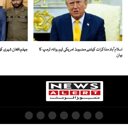
اسلام آباد مذاکرات کیلئے مضبوط امریکی ٹیم روانہ: ٹرمپ کا
جہلم:افغان شہری کو 
بیان