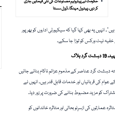
حکومت نے پیٹرولیم مصنوعات کی نئی قیمتیں جاری
کر دیں، پیٹرول مہنگا، ڈیزل سستا
 انہیں یہ بھی کہا گیا کہ سیکیورٹی اداروں کو بھرپور
 خفیہ نیٹ ورکس کو توڑا جا سکے۔
فتہ دہشت گرد عناصر کے مذموم عزائم ناکام بنائے جائیں
م کی قربانیاں اور خدمات قابلِ قدر ہیں۔ انہوں نے
شتراک کو مزید مضبوط بنانے کی ضرورت پر زور دیا۔
ہ عمارتوں کی ازسرِنو بحالی اور متاثرہ خاندانوں کو