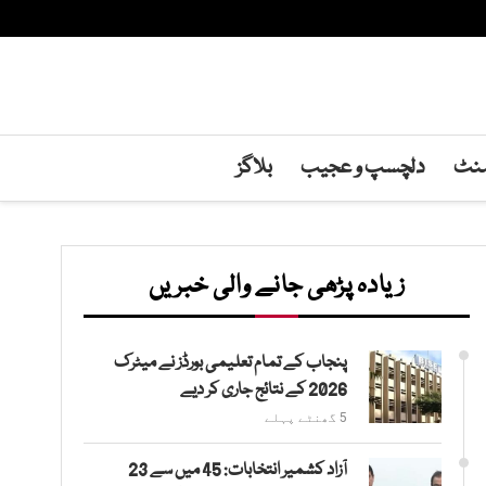
منٹ
دلچسپ و عجیب
بلاگز
زیادہ پڑھی جانے والی خبریں
پنجاب کے تمام تعلیمی بورڈز نے میٹرک
2026 کے نتائج جاری کر دیے
5 گھنٹے پہلے
آزاد کشمیر انتخابات: 45 میں سے 23