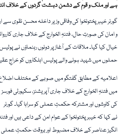
ہے اور ملک و قوم کے دشمن دہشت گردوں کے خلاف انٹیلی
گورنر خیبرپختونخوا کی وفاقی وزیر داخلہ محسن نقوی سے 
و امان کی صورتِ حال، فتنہِ الخوارج کے خلاف جاری کارروا
خیال کیا گیا۔ ملاقات کے آغاز پر دونوں رہنماؤں نے پولیس
حملوں میں شہید ہونے والے پولیس اہلکاروں کو خراجِ عق
اعلامیہ کے مطابق گفتگو میں صوبے کے مختلف اضلاع
میں فتنہِ الخوارج کے خلاف جاری آپریشنز، سکیورٹی فورسز
کی کاوشوں اور مشترکہ حکمتِ عملی کو سراہا گیا۔ گورنر
نے کہا کہ خیبرپختونخوا کے عوام امن کے داعی ہیں اور فتنہ
انگیز عناصر کے خلاف مضبوط اور بروقت حکمتِ عملی