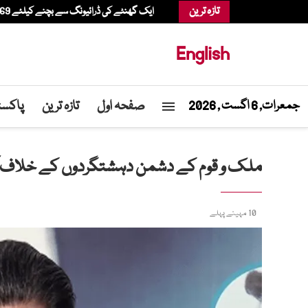
تازہ ترین
ایک گھنٹے کی ڈرائیونگ سے بچنے کیلئے 69 سالہ شخص ہیلی کاپٹر میں شاپنگ کرنے پہنچ گیا
English
صفحہ اول
تازہ ترین
پاکست
جمعرات, 6 اگست , 2026
ملک و قوم کے دشمن دہشتگردوں کے خلاف آپری
10 مہینے پہلے