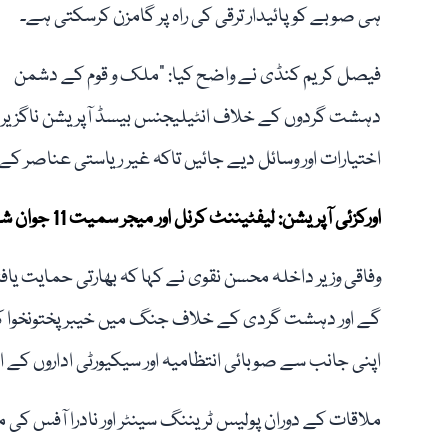
ہی صوبے کو پائیدار ترقی کی راہ پر گامزن کرسکتی ہے۔
فیصل کریم کنڈی نے واضح کیا: "ملک و قوم کے دشمن
دہشت گردوں کے خلاف انٹیلیجنس بیسڈ آپریشن ناگزیر ہیں”۔
اختیارات اور وسائل دیے جائیں تاکہ غیر ریاستی عناصر کے
اورکزئی آپریشن: لیفٹیننٹ کرنل اور میجر سمیت 11 جوان شہید، 19 دہشت گرد ہلاک
وفاقی وزیر داخلہ محسن نقوی نے کہا کہ بھارتی حمایت یا
گے اور دہشت گردی کے خلاف جنگ میں خیبرپختونخوا کے عوا
اپنی جانب سے صوبائی انتظامیہ اور سیکیورٹی اداروں کے ا
ملاقات کے دوران پولیس ٹریننگ سینٹر اور نادرا آفس کی متاثر