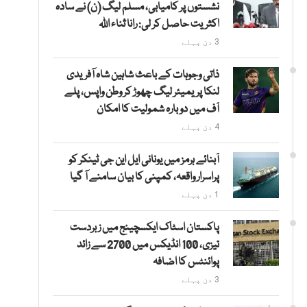
نشستوں پر کامیابی، مسلم لیگ (ن) نے سادہ
اکثریت حاصل کر لی: رانا ثناء اللہ
3 دن پہلے
ذاتی وجوہات کے باعث شاہین شاہ آفریدی
لنکا پریمیئر لیگ چھوڑ کر وطن واپس، پلے
آف میں دوبارہ شمولیت کا امکان
4 دن پہلے
آبنائے ہرمز میں یونانی ایل این جی ٹینکر کو
پراسرار واقعہ، کمپنی کا بیان سامنے آ گیا
1 دن پہلے
پاکستان اسٹاک ایکسچینج میں زبردست
تیزی، 100 انڈیکس میں 2700 سے زائد
پوائنٹس کا اضافہ
3 دن پہلے