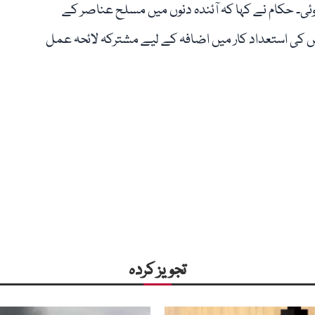
ئی۔ حکام نے کہا کہ آئندہ دنوں میں مسلح عناصر کے
س کی استعداد کار میں اضافہ کے لیے مشترکہ لائحہ عمل
تجویز کردہ