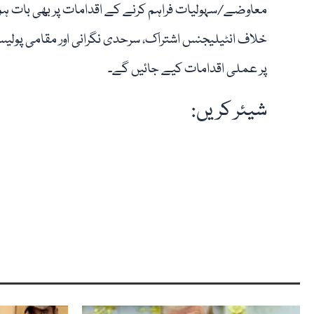
معاوضے/سہولیات فراہم کرنے کے اقدامات پر بھی بات ہو
خلاف انٹیلیجنس اشتراک، سرحدی نگرانی اور مقامی پولی
پر عملی اقدامات کیے جائیں گے۔
شیئر کریں: