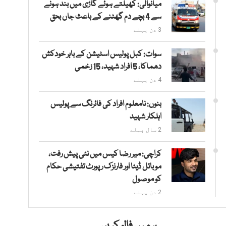
میانوالی: کھیلتے ہوئے گاڑی میں بند ہونے
سے 4 بچے دم گھٹنے کے باعث جاں بحق
3 دن پہلے
سوات: کبل پولیس اسٹیشن کے باہر خودکش
دھماکا، 5 افراد شہید، 15 زخمی
4 دن پہلے
بنوں: نامعلوم افراد کی فائرنگ سے پولیس
اہلکار شہید
2 سال پہلے
کراچی: میر رضا کیس میں نئی پیش رفت،
موبائل ڈیٹا اور فارنزک رپورٹ تفتیشی حکام
کو موصول
2 دن پہلے
ہمیں فالو کریں