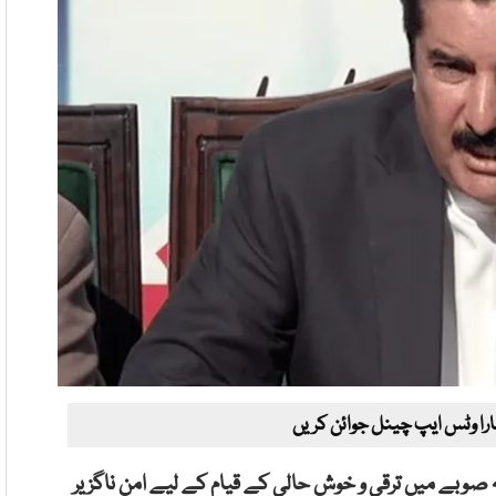
ارا وٹس ایپ چینل جوائن کریں
ہ صوبے میں ترقی و خوش حالی کے قیام کے لیے امن ناگزیر