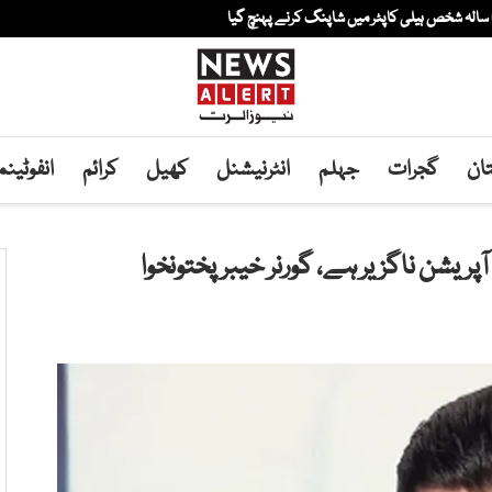
ان
گجرات
جہلم
انٹرنیشنل
کھیل
کرائم
انفوٹین
شن ناگزیر ہے، گورنر خیبرپختونخوا