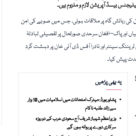
جنس بیسڈ آپریشن لازم و ملزوم ہیں۔
ان کی رہائش گاہ پر ملاقات ہوئی، جس میں صوبے کی امن
ئیاں اور پاک–افغان سرحدی صورتحال پر تفصیلی تبادلۂ
 ٹریننگ سینٹر اور نادرا آفس ڈی آئی خان پر دہشت گرد
یدت پیش کیا۔
یہ بھی پڑھیں
پشاور بورڈ: میٹرک امتحانات میں اسلامیات میں 10 ہزار
سے زائد طلبہ ناکام
وزیراعظم شہباز شریف آج سعودی عرب کے دو روزہ
سرکاری دورے پر روانہ ہوں گے