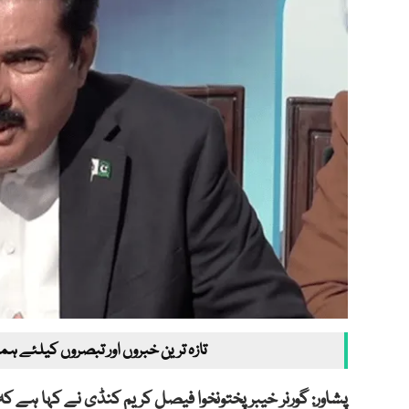
تازہ ترین خبروں اور تبصروں کیلئے ہم
پشاور: گورنر خیبرپختونخوا فیصل کریم کنڈی نے کہا ہے ک