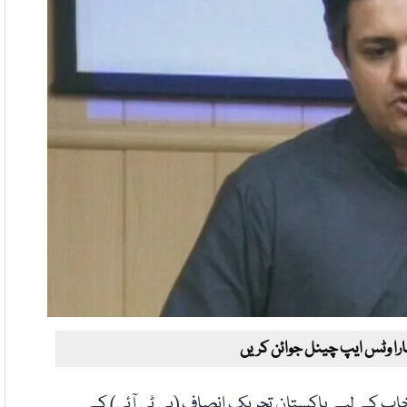
ارا وٹس ایپ چینل جوائن کریں
129 لاہور کے ضمنی انتخاب کے لیے پاکستان تحریکِ انصاف (پی ٹی آئی) کے