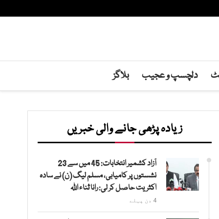
نٹ
دلچسپ و عجیب
بلاگز
زیادہ پڑھی جانے والی خبریں
آزاد کشمیر انتخابات: 45 میں سے 23
نشستوں پر کامیابی، مسلم لیگ (ن) نے سادہ
اکثریت حاصل کر لی: رانا ثناء اللہ
4 دن پہلے