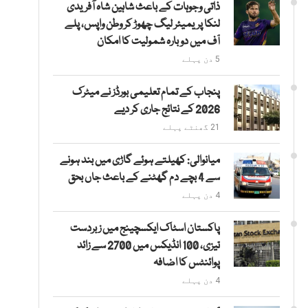
ذاتی وجوہات کے باعث شاہین شاہ آفریدی
لنکا پریمیئر لیگ چھوڑ کر وطن واپس، پلے
آف میں دوبارہ شمولیت کا امکان
5 دن پہلے
پنجاب کے تمام تعلیمی بورڈز نے میٹرک
2026 کے نتائج جاری کر دیے
21 گھنٹے پہلے
میانوالی: کھیلتے ہوئے گاڑی میں بند ہونے
سے 4 بچے دم گھٹنے کے باعث جاں بحق
4 دن پہلے
پاکستان اسٹاک ایکسچینج میں زبردست
تیزی، 100 انڈیکس میں 2700 سے زائد
پوائنٹس کا اضافہ
4 دن پہلے