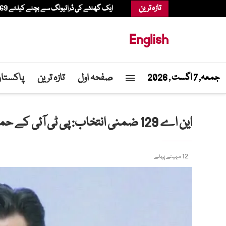
تازہ ترین
ایک گھنٹے کی ڈرائیونگ سے بچنے کیلئے 69 سالہ شخص ہیلی کاپٹر میں شاپنگ کرنے پہنچ گیا
English
صفحہ اول
تازہ ترین
پاکستا
جمعہ, 7 اگست , 2026
این اے 129 ضمنی انتخاب: پی ٹی آئی کے حماد اظہر نے کاغذاتِ نامزدگی جمع کرا دیے
12 مہینے پہلے