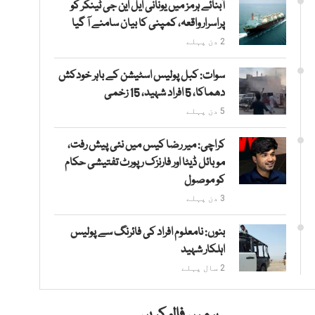
آبنائے ہرمز میں یونانی ایل این جی ٹینکر کو
پراسرار واقعہ، کمپنی کا بیان سامنے آ گیا
2 دن پہلے
سوات: کبل پولیس اسٹیشن کے باہر خودکش
دھماکا، 5 افراد شہید، 15 زخمی
5 دن پہلے
کراچی: میر رضا کیس میں نئی پیش رفت،
موبائل ڈیٹا اور فارنزک رپورٹ تفتیشی حکام
کو موصول
3 دن پہلے
بنوں: نامعلوم افراد کی فائرنگ سے پولیس
اہلکار شہید
2 سال پہلے
ہمیں فالو کریں