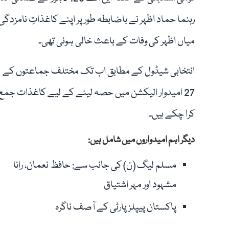
رہنما حماد اظہر نے باضابطہ طور پر اپنے کاغذاتِ نامزدگ
میاں اظہر کی وفات کے باعث خالی ہوئی تھی۔
انتخابی شیڈول کے مطابق اب تک مختلف جماعتوں کے
27 امیدوار الیکشن میں حصہ لینے کے لیے کاغذات جمع
کرا چکے ہیں۔
دیگر اہم امیدواروں میں شامل ہیں:
مسلم لیگ (ن) کی جانب سے: حافظ نعمان، رانا
مشہود اور مہر اشتیاق
پاکستان پیپلز پارٹی کے آصف ناگرہ