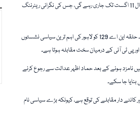
الیکشن کمیشن کے مطابق کاغذاتِ نامزدگی کی جانچ پڑتال 11 اگست تک جاری رہے گی، جس کی نگرانی ریٹرننگ
ضمنی انتخاب کے لیے پولنگ 18 ستمبر 2025 کو ہو گی۔ حلقہ این اے 129 کو لاہور کی اہم ترین سیاسی نشستوں
اور پی ٹی آئی کے درمیان سخت مقابلہ ہوتا ہے۔
مقدمات میں نامزد ہونے کے بعد حماد اظہر عدالت سے رجوع کرنے
 بنایا جا سکے۔
کانٹے دار مقابلے کی توقع ہے، کیونکہ بڑے سیاسی نام