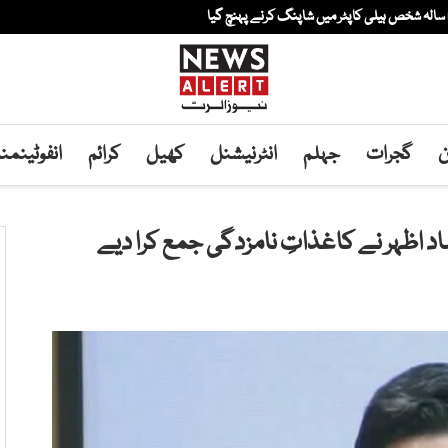
ن
گجرات
جہلم
انٹرنیشنل
کھیل
کرائم
انفوٹینم