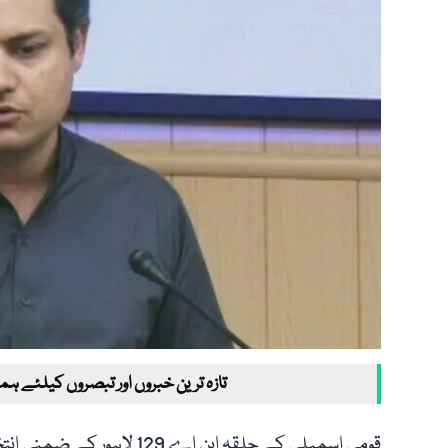
تازہ ترین خبروں اور تبصروں کیلئے ہم
قومی اسمبلی کے حلقہ این اے 