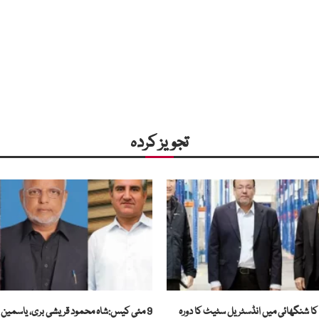
تجویز کردہ
ا شنگھائی میں انڈسٹریل سٹیٹ کا دورہ
9 مئی کیس:شاہ محمود قریشی بری، یاسمین را