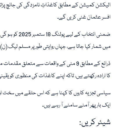
افسر عثمان غنی کریں گے۔
میں شمار کیا جاتا ہے، جہاں روایتی طور پر مسلم لیگ (ن) 
ذرائع کے مطابق 9 مئی کے واقعات سے متعلق 
کا ارادہ رکھتے ہیں، تاکہ اپنے کاغذات کی منظوری کو یقینی
سیاسی تجزیہ کاروں کا کہنا ہے کہ اس حلقے میں سخت اور 
ایک بار پھر آمنے سامنے آ رہے ہیں۔
شیئر کریں: