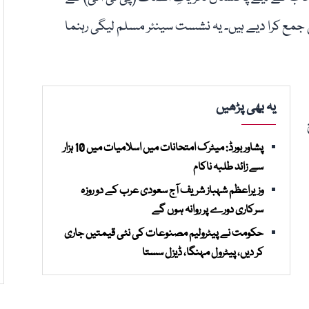
ی جمع کرا دیے ہیں۔ یہ نشست سینئر مسلم لیگی رہنما
یہ بھی پڑھیں
پشاور بورڈ: میٹرک امتحانات میں اسلامیات میں 10 ہزار
سے زائد طلبہ ناکام
وزیراعظم شہباز شریف آج سعودی عرب کے دو روزہ
سرکاری دورے پر روانہ ہوں گے
حکومت نے پیٹرولیم مصنوعات کی نئی قیمتیں جاری
کر دیں، پیٹرول مہنگا، ڈیزل سستا