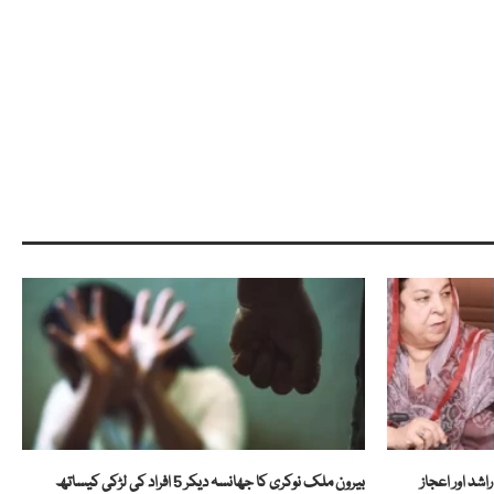
شد اور اعجاز
بیرون ملک نوکری کا جھانسہ دیکر 5 افراد کی لڑکی کیساتھ