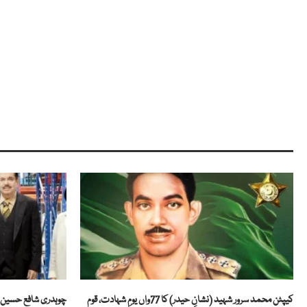
کیپٹن محمد سرور شہید (نشانِ حیدر) کا 77واں یومِ شہادت، قوم
چوہدری شافع حسین ک