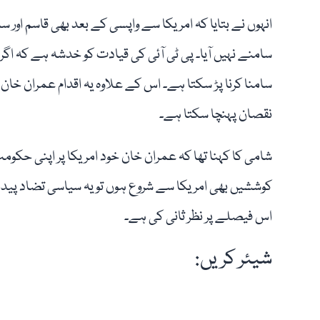
انہوں نے بتایا کہ امریکا سے واپسی کے بعد بھی قاسم اور
سامنے نہیں آیا۔ پی ٹی آئی کی قیادت کو خدشہ ہے کہ اگر
سامنا کرنا پڑ سکتا ہے۔ اس کے علاوہ یہ اقدام عمران خا
نقصان پہنچا سکتا ہے۔
شامی کا کہنا تھا کہ عمران خان خود امریکا پر اپنی حکومت گ
کوششیں بھی امریکا سے شروع ہوں تو یہ سیاسی تضاد پید
اس فیصلے پر نظر ثانی کی ہے۔
شیئر کریں: