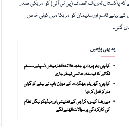
ے کہ پاکستان تحریک انصاف (پی ٹی آئی) کو امریکی صدر
 کے بیٹے قاسم اور سلیمان کو امریکا میں کوئی خاص
دی گئی۔
یہ بھی پڑھیں
کراچی ایئرپورٹ پر جدید فلائٹ انفارمیشن ڈسپلے سسٹم
لگانے کا فیصلہ، عالمی ٹینڈر جاری
کراچی: گھریلو جھگڑے کے دوران باپ نے بیٹے کو گولی
مار کر قتل کر دیا
میر رضا کیس: کراچی کے تفتیشی اور میڈیکو لیگل نظام
کی کارکردگی پر سوالات اٹھنے لگے