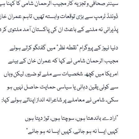
سینئر صحافی و تجزیہ کار مجیب الرحمان شامی کا کہنا ہ
ڈونلڈ ٹرمپ سے بڑی توقعات وابستہ تھیں، تاہم عمران خان
پذیرائی نہ ملنے کے باعث ان کی پاکستان آمد ملتوی کر 
دنیا نیوز کے پروگرام "نقطہ نظر” میں گفتگو کرتے ہوئے
مجیب الرحمان شامی نے کہا کہ عمران خان کے بیٹے
امریکا میں کچھ شخصیات سے ملے تو ضرور، لیکن وہاں
سے کوئی یقین دہانی یا سیاسی حمایت حاصل نہیں ہو
سکی۔ شامی نے معاملے پر شاعرانہ انداز اپناتے ہوئے کہا:
"ارادے باندھتا ہوں، سوچتا ہوں، توڑ دیتا ہوں
کہیں ایسا نہ ہو جائے، کہیں ایسا نہ ہو جائے”