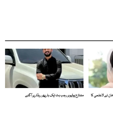
ان نے لاعلمی کا
متنازع یوٹیوبر رجب بٹ ایک بار پھر ریڈار پر آگئے