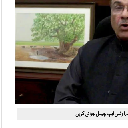
ارا وٹس ایپ چینل جوائن کریں