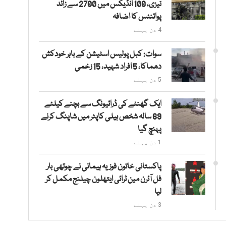
تیزی، 100 انڈیکس میں 2700 سے زائد
پوائنٹس کا اضافہ
4 دن پہلے
سوات: کبل پولیس اسٹیشن کے باہر خودکش
دھماکا، 5 افراد شہید، 15 زخمی
5 دن پہلے
ایک گھنٹے کی ڈرائیونگ سے بچنے کیلئے
69 سالہ شخص ہیلی کاپٹر میں شاپنگ کرنے
پہنچ گیا
1 دن پہلے
پاکستانی خاتون فوزیہ ہیمانی نے چوتھی بار
فل آئرن مین ٹرائی ایتھلون چیلنج مکمل کر
لیا
3 دن پہلے