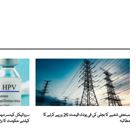
صنعتی شعبے کا بجلی کی فی یونٹ قیمت 26 روپے کرنے کا
سروائیکل کینسر مہم
مطالبہ
کیلئے حکومت کا بڑا