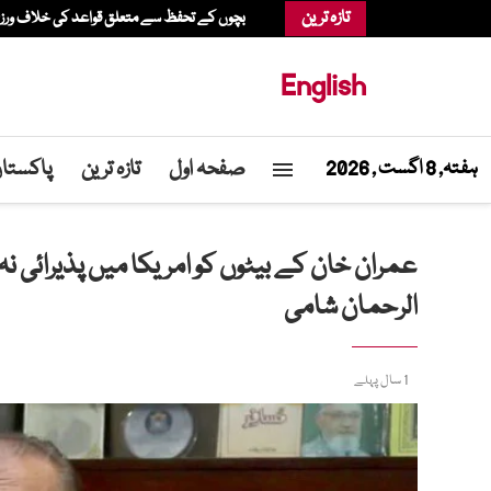
تازہ ترین
بچوں کے تحفظ سے متعلق قواعد کی خلاف ورزی، عدالت نے میٹا پر 567 م
English
صفحہ اول
تازہ ترین
پاکستا
ہفتہ, 8 اگست , 2026
عمران خان کے بیٹوں کو امریکا میں پذیرائی ن
الرحمان شامی
1 سال پہلے