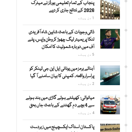
پنجاب کے تمام تعلیمی بورڈز نے میٹرک
2026 کے نتائج جاری کر دیے
1 دن پہلے
ذاتی وجوہات کے باعث شاہین شاہ آفریدی
لنکا پریمیئر لیگ چھوڑ کر وطن واپس، پلے
آف میں دوبارہ شمولیت کا امکان
5 دن پہلے
آبنائے ہرمز میں یونانی ایل این جی ٹینکر کو
پراسرار واقعہ، کمپنی کا بیان سامنے آ گیا
2 دن پہلے
میانوالی: کھیلتے ہوئے گاڑی میں بند ہونے
سے 4 بچے دم گھٹنے کے باعث جاں بحق
4 دن پہلے
پاکستان اسٹاک ایکسچینج میں زبردست