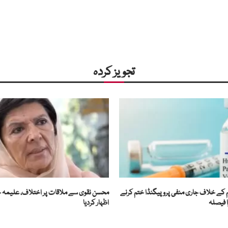
تجویز کردہ
 کے خلاف جاری منفی پروپیگنڈا ختم کرنے
محسن نقوی سے ملاقات پر اختلاف، علیمہ خ
 فیصلہ
اظہار کردیا