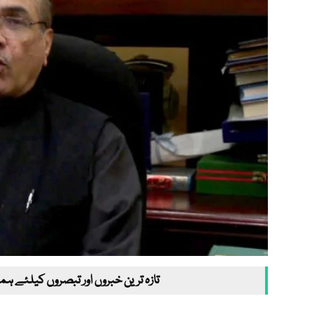
تازہ ترین خبروں اور تبصروں کیلئے ہم