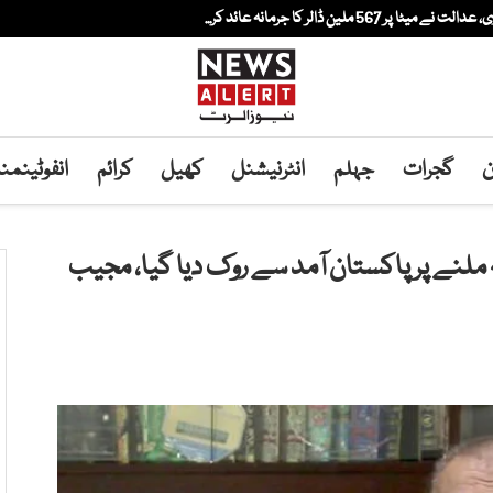
لین ڈالر کا جرمانہ عائد کر...
ن
گجرات
جہلم
انٹرنیشنل
کھیل
کرائم
انفوٹینم
ہ ملنے پر پاکستان آمد سے روک دیا گیا، مجیب