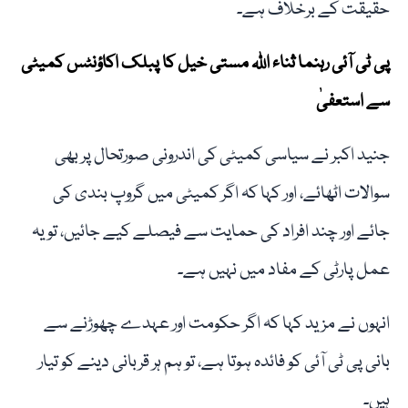
حقیقت کے برخلاف ہے۔
پی ٹی آئی رہنما ثناء اللہ مستی خیل کا پبلک اکاؤنٹس کمیٹی
سے استعفیٰ
جنید اکبر نے سیاسی کمیٹی کی اندرونی صورتحال پر بھی
سوالات اٹھائے، اور کہا کہ اگر کمیٹی میں گروپ بندی کی
جائے اور چند افراد کی حمایت سے فیصلے کیے جائیں، تو یہ
عمل پارٹی کے مفاد میں نہیں ہے۔
انہوں نے مزید کہا کہ اگر حکومت اور عہدے چھوڑنے سے
بانی پی ٹی آئی کو فائدہ ہوتا ہے، تو ہم ہر قربانی دینے کو تیار
ہیں۔