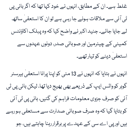
غلط ہے۔ ان کے مطابق، انہوں نے خود کہا تھا کہ اگر بانی پی
ٹی آئی سے ملاقات ہونے جا رہی ہے تو ان کا استعفیٰ ساتھ
لے جایا جائے۔ جنید اکبر نے واضح کیا کہ وہ پبلک اکاؤنٹس
کمیٹی کے چیئرمین اور صوبائی صدر، دونوں عہدوں سے
استعفیٰ دینے کو تیار تھے۔
انہوں نے بتایا کہ انہوں نے 13 مئی کو اپنا پرانا استعفیٰ بیرسٹر
گوہر کو واٹس ایپ کے ذریعے بھی بھیج دیا تھا، لیکن بانی پی ٹی
آئی کو صرف جزوی معلومات فراہم کی گئیں، بانی پی ٹی آئی
کو بتایا گیا کہ وہ صرف صوبائی صدارت سے مستعفی ہو رہے
ہیں اور پی اے سی کے عہدے پر برقرار رہنا چاہتے ہیں، جو