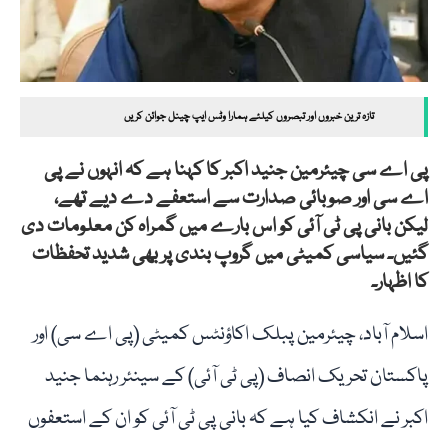
تازہ ترین خبروں اور تبصروں کیلئے ہمارا وٹس ایپ چینل جوائن کریں
پی اے سی چیئرمین جنید اکبر کا کہنا ہے کہ انہوں نے پی
اے سی اور صوبائی صدارت سے استعفے دے دیے تھے،
لیکن بانی پی ٹی آئی کو اس بارے میں گمراہ کن معلومات دی
گئیں۔ سیاسی کمیٹی میں گروپ بندی پر بھی شدید تحفظات
کا اظہار۔
اسلام آباد، چیئرمین پبلک اکاؤنٹس کمیٹی (پی اے سی) اور
پاکستان تحریک انصاف (پی ٹی آئی) کے سینئر رہنما جنید
اکبر نے انکشاف کیا ہے کہ بانی پی ٹی آئی کو ان کے استعفوں