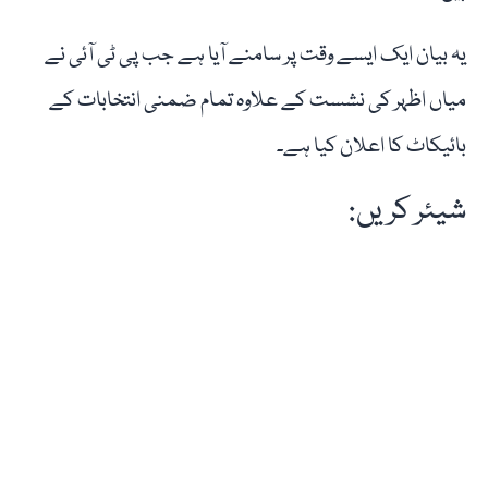
یہ بیان ایک ایسے وقت پر سامنے آیا ہے جب پی ٹی آئی نے
میاں اظہر کی نشست کے علاوہ تمام ضمنی انتخابات کے
بائیکاٹ کا اعلان کیا ہے۔
شیئر کریں: