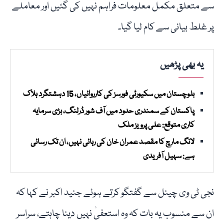
سے متعلق مکمل معلومات فراہم نہیں کی گئیں اور معاملے
پر غلط بیانی سے کام لیا گیا۔
یہ بھی پڑھیں
بلوچستان میں سکیورٹی فورسز کی کارروائیاں، 15 دہشتگرد ہلاک
پاکستان کے سمندری حدود میں آف شور ڈرلنگ، بڑی سرمایہ
کاری متوقع: علی پرویز ملک
لانگ مارچ کا مقصد عمران خان کی رہائی نہیں، ان تک رسائی
ہے: سہیل آفریدی
نجی ٹی وی چینل سے گفتگو کرتے ہوئے جنید اکبر نے کہا کہ
ان سے منسوب یہ بات کہ وہ استعفیٰ نہیں دینا چاہتے، سراسر