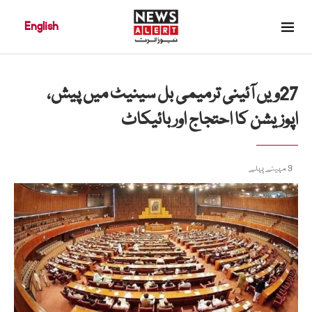
English
27ویں آئینی ترمیمی بل سینیٹ میں پیش،
اپوزیشن کا احتجاج اور بائیکاٹ
9 مہینے پہلے