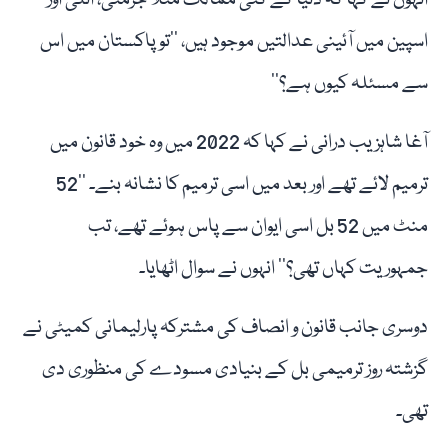
انہوں نے کہا کہ دنیا کے کئی ممالک مثلاً جرمنی، اٹلی اور
اسپین میں آئینی عدالتیں موجود ہیں، ’’تو پاکستان میں اس
سے مسئلہ کیوں ہے؟‘‘
آغا شاہزیب درانی نے کہا کہ 2022 میں وہ خود قانون میں
ترمیم لائے تھے اور بعد میں اسی ترمیم کا نشانہ بنے۔ ’’52
منٹ میں 52 بل اسی ایوان سے پاس ہوئے تھے، تب
جمہوریت کہاں تھی؟‘‘ انہوں نے سوال اٹھایا۔
دوسری جانب قانون و انصاف کی مشترکہ پارلیمانی کمیٹی نے
گزشتہ روز ترمیمی بل کے بنیادی مسودے کی منظوری دی
تھی۔