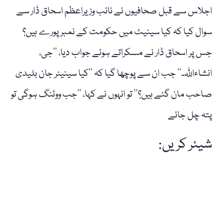
اجلاس سے قبل صحافیوں نے نائب وزیراعظم اسحاق ڈار سے
سوال کیا کہ کیا سینیٹ میں حکومت کے نمبر پورے ہیں؟
جس پر اسحاق ڈار نے مسکراتے ہوئے جواب دیا، ’’جی،
انشاءاللّٰہ۔‘‘ جب ان سے پوچھا گیا کہ ’’کیا سینیٹر جان بلیدی
صاحب مان گئے ہیں؟‘‘ تو انہوں نے کہا، ’’جب ووٹنگ ہوگی تو
پتہ چل جائے
شیئر کریں: