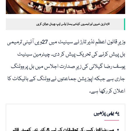
تازہ ترین خبروں اور تبصروں کیلئے ہمارا وٹس ایپ چینل جوائن کریں
وزیرِ قانون اعظم نذیر تارڑ نے سینیٹ میں 27ویں آئینی ترمیمی
بل پیش کرنے کی تحریک پیش کر دی۔ چیئرمین سینیٹ
یوسف رضا گیلانی کی زیرِ صدارت اجلاس میں بل پر ووٹنگ
جاری ہے جبکہ اپوزیشن جماعتوں نے ووٹنگ کے بائیکاٹ کا
اعلان کر رکھا ہے۔
یہ بھی پڑھیں
میر رضا قتل کیس کی تحقیقات کے لیے 5 رکنی نئی کمیٹی قائم