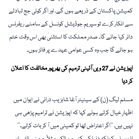
کمیشن پاکستان کے ذریعے ہوں گے، اور اگر کوئی جج تبادلے
سے انکار کرے تو سپریم جوڈیشل کونسل کے سامنے ریفرنس
دائر کیا جائے گا۔ صدرِ مملکت کا استثنیٰ بھی اس وقت ختم
ہو جائے گا جب وہ کسی عوامی عہدے پر فائز ہوں۔
اپوزیشن نے 27 ویں آئینی ترمیم کی بھرپور مخالفت کا اعلان
کر دیا
مسلم لیگ (ن) کے سینیٹر آغا شاہزیب درانی نے ایوان میں
اظہارِ خیال کرتے ہوئے کہا کہ اپوزیشن نے ترامیم پڑھی ہی
نہیں ہیں، ’’اگر اعتراض تھا تو کمیٹی میں آ کر بات کرتے۔‘‘