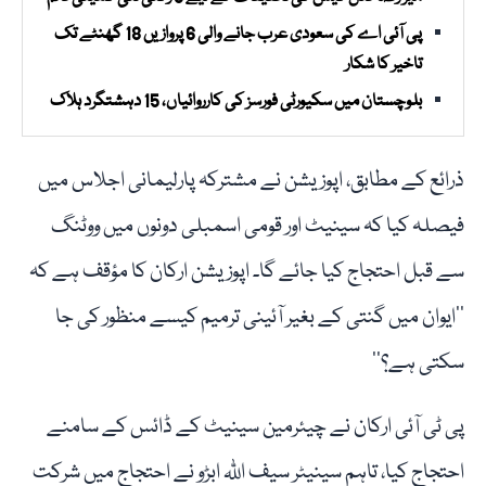
پی آئی اے کی سعودی عرب جانے والی 6 پروازیں 18 گھنٹے تک
تاخیر کا شکار
بلوچستان میں سکیورٹی فورسز کی کارروائیاں، 15 دہشتگرد ہلاک
ذرائع کے مطابق، اپوزیشن نے مشترکہ پارلیمانی اجلاس میں
فیصلہ کیا کہ سینیٹ اور قومی اسمبلی دونوں میں ووٹنگ
سے قبل احتجاج کیا جائے گا۔ اپوزیشن ارکان کا مؤقف ہے کہ
’’ایوان میں گنتی کے بغیر آئینی ترمیم کیسے منظور کی جا
سکتی ہے؟‘‘
پی ٹی آئی ارکان نے چیئرمین سینیٹ کے ڈائس کے سامنے
احتجاج کیا، تاہم سینیٹر سیف اللّٰہ ابڑو نے احتجاج میں شرکت