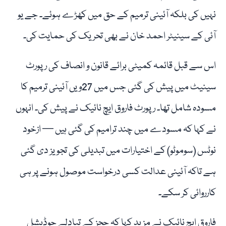
نہیں کی بلکہ آئینی ترمیم کے حق میں کھڑے ہوئے۔ جے یو
آئی کے سینیٹر احمد خان نے بھی تحریک کی حمایت کی۔
اس سے قبل قائمہ کمیٹی برائے قانون و انصاف کی رپورٹ
سینیٹ میں پیش کی گئی جس میں 27ویں آئینی ترمیم کا
مسودہ شامل تھا۔ رپورٹ فاروق ایچ نائیک نے پیش کی۔ انہوں
نے کہا کہ مسودے میں چند ترامیم کی گئی ہیں — ازخود
نوٹس (سوموٹو) کے اختیارات میں تبدیلی کی تجویز دی گئی
ہے تاکہ آئینی عدالت کسی درخواست موصول ہونے پر ہی
کارروائی کر سکے۔
فاروق ایچ نائیک نے مزید کہا کہ ججز کے تبادلے جوڈیشل