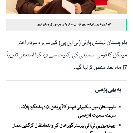
تازہ ترین خبروں اور تبصروں کیلئے ہمارا وٹس ایپ چینل جوائن کریں
بلوچستان نیشنل پارٹی (بی این پی) کے سربراہ سردار اختر
مینگل کا قومی اسمبلی کی رکنیت سے دیا گیا استعفیٰ تقریباً
17 ماہ بعد منظور کر لیا گیا۔
یہ بھی پڑھیں
بلوچستان میں سکیورٹی فورسز کا آپریشن، 3 دہشتگرد ہلاک،
سرغنہ سمیت 4 زخمی
چیئرمین پی ٹی آئی بیرسٹر گوہر خان کی والدہ انتقال کرگئیں، نماز