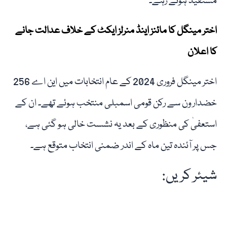
مستفید ہوتے رہے۔
اختر مینگل کا مائنز اینڈ منرلز ایکٹ کے خلاف عدالت جانے
کا اعلان
اختر مینگل فروری 2024 کے عام انتخابات میں این اے 256
خضدار ون سے رکن قومی اسمبلی منتخب ہوئے تھے۔ ان کے
استعفیٰ کی منظوری کے بعد یہ نشست خالی ہو گئی ہے،
جس پر آئندہ تین ماہ کے اندر ضمنی انتخاب متوقع ہے۔
شیئر کریں: