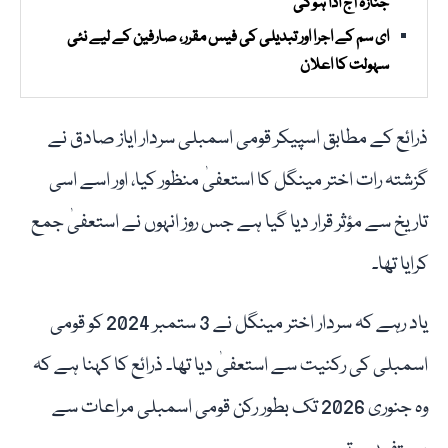
جنازہ آج ادا ہوگی
ای سم کے اجرا اور تبدیلی کی فیس مقرر، صارفین کے لیے نئی
سہولت کا اعلان
ذرائع کے مطابق اسپیکر قومی اسمبلی سردار ایاز صادق نے
گزشتہ رات اختر مینگل کا استعفیٰ منظور کیا، اور اسے اسی
تاریخ سے مؤثر قرار دیا گیا ہے جس روز انہوں نے استعفیٰ جمع
کرایا تھا۔
یاد رہے کہ سردار اختر مینگل نے 3 ستمبر 2024 کو قومی
اسمبلی کی رکنیت سے استعفیٰ دیا تھا۔ ذرائع کا کہنا ہے کہ
وہ جنوری 2026 تک بطور رکن قومی اسمبلی مراعات سے