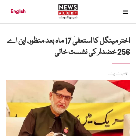
English
اختر مینگل کا استعفیٰ 17 ماہ بعد منظور، این اے
256 خضدار کی نشست خالی
6 مہینے پہلے