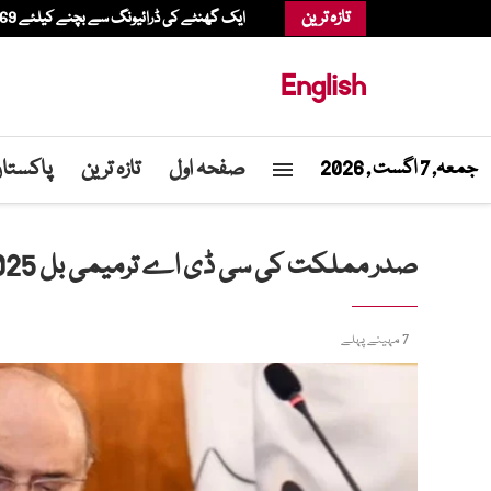
تازہ ترین
ایک گھنٹے کی ڈرائیونگ سے بچنے کیلئے 69 سالہ شخص ہیلی کاپٹر میں شاپنگ کرنے پہنچ گیا
English
صفحہ اول
تازہ ترین
پاکستا
جمعہ, 7 اگست , 2026
صدر مملکت کی سی ڈی اے ترمیمی بل 2025 کی منظوری، قانون نافذ العمل
7 مہینے پہلے