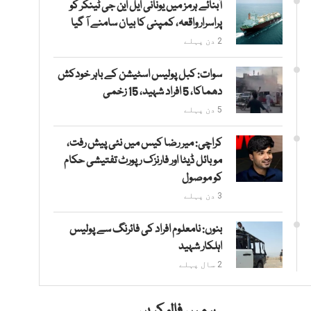
آبنائے ہرمز میں یونانی ایل این جی ٹینکر کو
پراسرار واقعہ، کمپنی کا بیان سامنے آ گیا
2 دن پہلے
سوات: کبل پولیس اسٹیشن کے باہر خودکش
دھماکا، 5 افراد شہید، 15 زخمی
5 دن پہلے
کراچی: میر رضا کیس میں نئی پیش رفت،
موبائل ڈیٹا اور فارنزک رپورٹ تفتیشی حکام
کو موصول
3 دن پہلے
بنوں: نامعلوم افراد کی فائرنگ سے پولیس
اہلکار شہید
2 سال پہلے
ہمیں فالو کریں