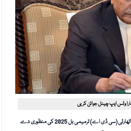
ارا وٹس ایپ چینل جوائن کریں
صدرِ مملکت آصف علی زرداری نے کیپیٹل ڈویلپمنٹ اتھارٹی (سی ڈی اے) ترمیمی بل 2025 کی منظوری دے