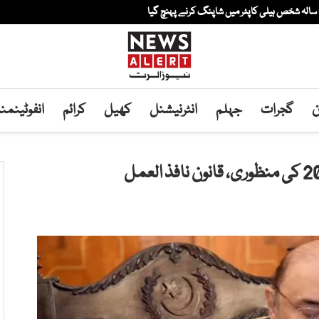
ن
گجرات
جہلم
انٹرنیشنل
کھیل
کرائم
انفوٹینم