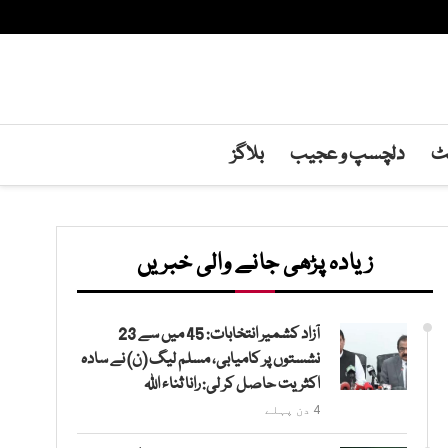
نٹ
دلچسپ و عجیب
بلاگز
زیادہ پڑھی جانے والی خبریں
آزاد کشمیر انتخابات: 45 میں سے 23
نشستوں پر کامیابی، مسلم لیگ (ن) نے سادہ
اکثریت حاصل کر لی: رانا ثناء اللہ
4 دن پہلے