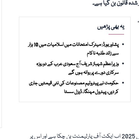
شدہ قانون بن گیا ہے۔
یہ بھی پڑھیں
پشاور بورڈ: میٹرک امتحانات میں اسلامیات میں 10 ہزار
سے زائد طلبہ ناکام
وزیراعظم شہباز شریف آج سعودی عرب کے دو روزہ
سرکاری دورے پر روانہ ہوں گے
حکومت نے پیٹرولیم مصنوعات کی نئی قیمتیں جاری
کر دیں، پیٹرول مہنگا، ڈیزل سستا
صدر مملکت کے دستخط کے بعد سی ڈی اے ترمیمی بل 2025 اب ایکٹ آف پارلیمنٹ بن چکا ہے اور اس پر