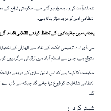
عملدرآمد کی راہ ہموار ہو گئی ہے۔ حکومتی ذرائع کے مطا
انتظامی امور کو مزید مؤثر بنانا ہے۔
پنجاب میں جائیدادوں کے تحفظ کیلئے انقلابی اقدام، گرین
سی ڈی اے ترمیمی ایکٹ کے نفاذ سے اتھارٹی کے اختیارات
متوقع ہے، جس سے اسلام آباد میں ترقیاتی سرگرمیوں کو بہت
حکومت کا کہنا ہے کہ اس قانون سازی کے ذریعے دارالحکو
انتظامی شفافیت کو فروغ دیا جائے گا، جبکہ سی ڈی اے ک
گا۔
شیئر کریں: