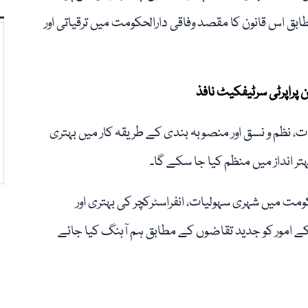
بق اس قانون کا مقصد وفاقی دارالحکومت میں ترقیاتی اور
 پراپرٹی سرٹیفکیٹ نافذ
، نظم و نسق اور منصوبہ بندی کے طریقہ کار میں بہتری
ر انداز میں منظم کیا جا سکے گا۔
مت میں شہری سہولیات، انفراسٹرکچر کی بہتری اور
ے امور کو جدید تقاضوں کے مطابق ہم آہنگ کیا جائے