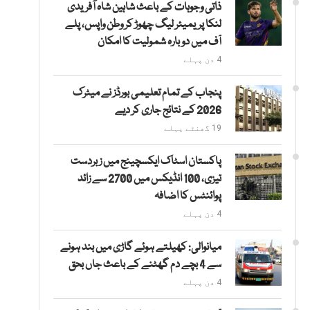
ذاتی وجوہات کے باعث شاہین شاہ آفریدی
لنکا پریمیئر لیگ چھوڑ کر وطن واپس، پلے
آف میں دوبارہ شمولیت کا امکان
4 دن پہلے
پنجاب کے تمام تعلیمی بورڈز نے میٹرک
2026 کے نتائج جاری کر دیے
19 گھنٹے پہلے
پاکستان اسٹاک ایکسچینج میں زبردست
تیزی، 100 انڈیکس میں 2700 سے زائد
پوائنٹس کا اضافہ
4 دن پہلے
میانوالی: کھیلتے ہوئے گاڑی میں بند ہونے
سے 4 بچے دم گھٹنے کے باعث جاں بحق
4 دن پہلے