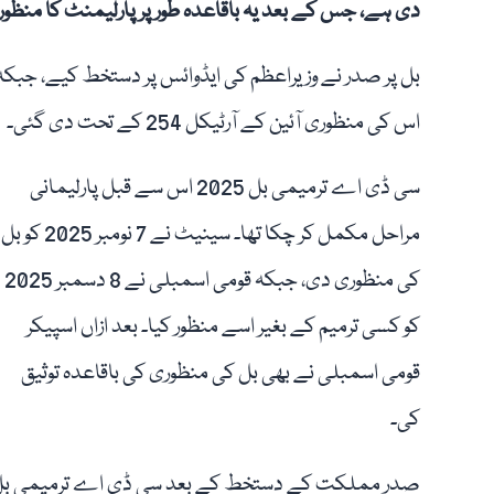
دی ہے، جس کے بعد یہ باقاعدہ طور پر پارلیمنٹ کا منظور 
بل پر صدر نے وزیراعظم کی ایڈوائس پر دستخط کیے، جبکہ
اس کی منظوری آئین کے آرٹیکل 254 کے تحت دی گئی۔
سی ڈی اے ترمیمی بل 2025 اس سے قبل پارلیمانی
مراحل مکمل کر چکا تھا۔ سینیٹ نے 7 نومبر 2025 کو بل
کی منظوری دی، جبکہ قومی اسمبلی نے 8 دسمبر 2025
کو کسی ترمیم کے بغیر اسے منظور کیا۔ بعد ازاں اسپیکر
قومی اسمبلی نے بھی بل کی منظوری کی باقاعدہ توثیق
کی۔