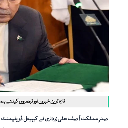
تازہ ترین خبروں اور تبصروں کیلئے ہم