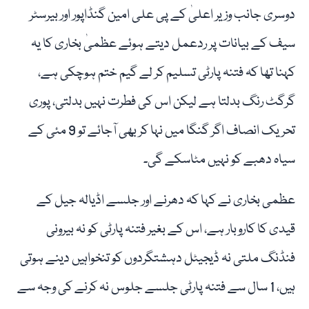
دوسری جانب وزیر اعلیٰ کے پی علی امین گنڈاپور اور بیرسٹر
سیف کے بیانات پر ردعمل دیتے ہوئے عظمیٰ بخاری کا یہ
کہنا تھا کہ فتنہ پارٹی تسلیم کر لے گیم ختم ہوچکی ہے،
گرگٹ رنگ بدلتا ہے لیکن اس کی فطرت نہیں بدلتی، پوری
تحریک انصاف اگر گنگا میں نہا کر بھی آجائے تو 9 مئی کے
سیاہ دھبے کو نہیں مٹاسکے گی۔
عظمی بخاری نے کہا کہ دھرنے اور جلسے اڈیالہ جیل کے
قیدی کا کاروبار ہے، اس کے بغیر فتنہ پارٹی کو نہ بیرونی
فنڈنگ ملتی نہ ڈیجیٹل دہشتگردوں کو تنخواہیں دینے ہوتی
ہیں، 1 سال سے فتنہ پارٹی جلسے جلوس نہ کرنے کی وجہ سے