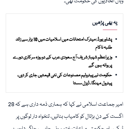
وہاں اتحادیوں کی حکومت تھی۔
یہ بھی پڑھیں
پشاور بورڈ: میٹرک امتحانات میں اسلامیات میں 10 ہزار سے زائد
طلبہ ناکام
وزیراعظم شہباز شریف آج سعودی عرب کے دو روزہ سرکاری دورے
پر روانہ ہوں گے
حکومت نے پیٹرولیم مصنوعات کی نئی قیمتیں جاری کر دیں،
پیٹرول مہنگا، ڈیزل سستا
امیر جماعت اسلامی نے کہا کہ ہماری ذمہ داری ہے کہ 28
اگست کے دن ہڑتال کو کامیاب بنائیں، تنخواہ دار لوگوں پر
ٹیکس اور حکومتی مراعات ختم ہونی چاہیے، جاگیرداروں پر