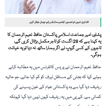
تازہ ترین خبروں اور تبصروں کیلئے ہمارا وٹس ایپ چینل جوائن کریں
پشاور، امیر جماعت اسلامی پاکستان حافظ نعیم الرحمان کا
یہ کہنا ہے کہ 28 اگست کو تاجر مکمل ہڑتال کریں گے،
تاجروں کے کسی گروپ نے اگر ہمارا ساتھ نہ دیا تو یہ خیانت
ہوگی۔
حافظ نعیم الرحمان نے پریس کانفرنس میں یہ مطالبہ کرتے
ہوئے کہا کہ بجلی کے مستقل ٹیرف کو کم کیا جائے، جو حالیہ
ریلیف دیا گیا ہے وہ پاکستانی عوام کے خون پسینے کی
کمائی ہے، کے پی میں یہ ریلیف کیوں نہیں دیا گیا کیونکہ