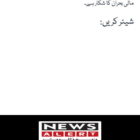
مالی بحران کا شکار ہے۔
شیئر کریں: