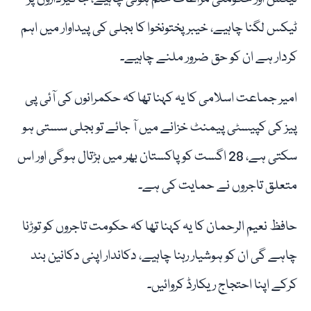
ٹیکس لگنا چاہیے، خیبرپختونخوا کا بجلی کی پیداوار میں اہم
کردار ہے ان کو حق ضرور ملنے چاہیے۔
امیر جماعت اسلامی کا یہ کہنا تھا کہ حکمرانوں کی آئی پی
پیز کی کپیسٹی پیمنٹ خزانے میں آ جائے تو بجلی سستی ہو
سکتی ہے، 28 اگست کو پاکستان بھر میں ہڑتال ہوگی اور اس
متعلق تاجروں نے حمایت کی ہے۔
حافظ نعیم الرحمان کا یہ کہنا تھا کہ حکومت تاجروں کو توڑنا
چاہے گی ان کو ہوشیار رہنا چاہیے، دکاندار اپنی دکانین بند
کرکے اپنا احتجاج ریکارڈ کروائیں۔