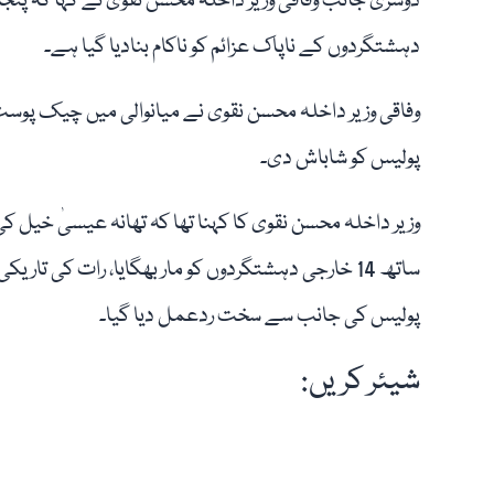
دوسری جانب وفاقی وزیر داخلہ محسن نقوی نے کہا کہ پنجا
دہشتگردوں کے ناپاک عزائم کو ناکام بنادیا گیا ہے۔
وفاقی وزیر داخلہ محسن نقوی نے میانوالی میں چیک پوسٹ پ
پولیس کو شاباش دی۔
وزیر داخلہ محسن نقوی کا کہنا تھا کہ تھانہ عیسیٰ خیل
ساتھ 14 خارجی دہشتگردوں کو مار بھگایا، رات کی 
پولیس کی جانب سے سخت ردعمل دیا گیا۔
شیئر کریں: