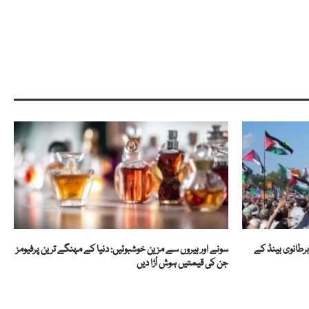
رطانوی بینڈ کے
سونے اور ہیروں سے مزین خوشبوئیں: دنیا کے مہنگے ترین پرفیومز
جن کی قیمتیں ہوش اُڑا دیں