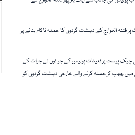
ب پولیس کی جانب سے ایک بار پھر فتنہ الخوارج کے
ر فتنہ الخوارج کے دہشت گردوں کا حملہ ناکام بنانے پر
 کی چیک پوسٹ پر تعینات پولیس کے جوانوں نے جرات کے
تاریکی میں چھپ کر حملہ کرنے والے خارجی دہشت گردوں کو