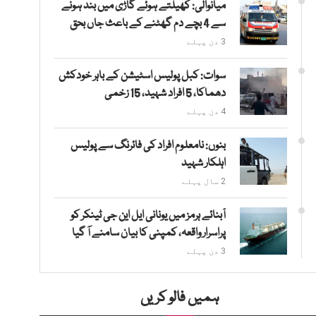
میانوالی: کھیلتے ہوئے گاڑی میں بند ہونے
سے 4 بچے دم گھٹنے کے باعث جاں بحق
3 دن پہلے
سوات: کبل پولیس اسٹیشن کے باہر خودکش
دھماکا، 5 افراد شہید، 15 زخمی
4 دن پہلے
بنوں: نامعلوم افراد کی فائرنگ سے پولیس
اہلکار شہید
2 سال پہلے
آبنائے ہرمز میں یونانی ایل این جی ٹینکر کو
پراسرار واقعہ، کمپنی کا بیان سامنے آ گیا
3 دن پہلے
ہمیں فالو کریں