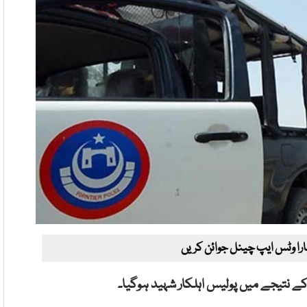
ارا وٹس ایپ چینل جوائن کریں
کے نتیجے میں پولیس اہلکار شہید ہوگیا۔