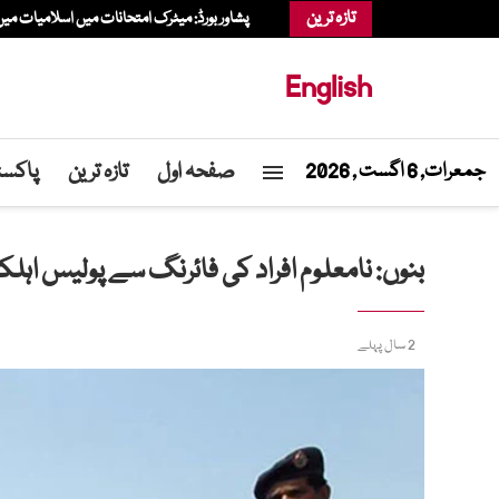
تازہ ترین
پشاور بورڈ: میٹرک امتحانات میں اسلامیات میں 10 ہزار سے زائد طلبہ ناک
English
صفحہ اول
تازہ ترین
پاکست
جمعرات, 6 اگست , 2026
بنوں: نامعلوم افراد کی فائرنگ سے پولیس اہلک
2 سال پہلے