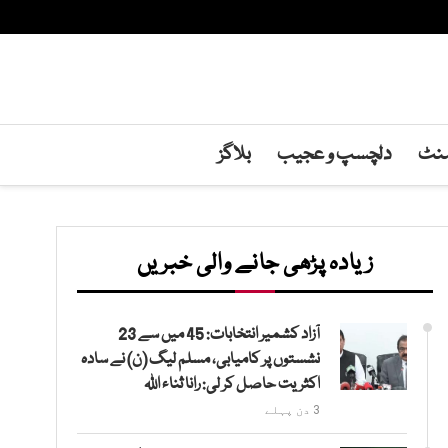
منٹ
دلچسپ و عجیب
بلاگز
زیادہ پڑھی جانے والی خبریں
آزاد کشمیر انتخابات: 45 میں سے 23
نشستوں پر کامیابی، مسلم لیگ (ن) نے سادہ
اکثریت حاصل کر لی: رانا ثناء اللہ
3 دن پہلے