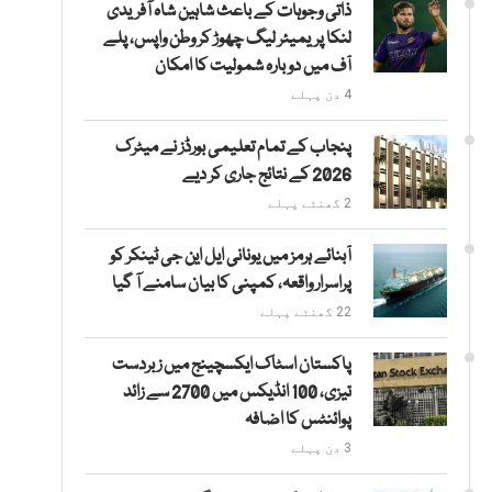
ذاتی وجوہات کے باعث شاہین شاہ آفریدی
لنکا پریمیئر لیگ چھوڑ کر وطن واپس، پلے
آف میں دوبارہ شمولیت کا امکان
4 دن پہلے
پنجاب کے تمام تعلیمی بورڈز نے میٹرک
2026 کے نتائج جاری کر دیے
2 گھنٹے پہلے
آبنائے ہرمز میں یونانی ایل این جی ٹینکر کو
پراسرار واقعہ، کمپنی کا بیان سامنے آ گیا
22 گھنٹے پہلے
پاکستان اسٹاک ایکسچینج میں زبردست
تیزی، 100 انڈیکس میں 2700 سے زائد
پوائنٹس کا اضافہ
3 دن پہلے