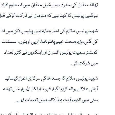
تھانہ منڈان کی حدود صابو خیل منڈان میں نامعلوم افراد ک
ہوگئے، پولیس کا کہنا ہے کہ ملزمان نے ٹارگٹ کرکے قتل
شہید پولیس ملازم کی نماز جنازہ بنوں پولیس لائن میں ادا
کی گئی، وزیرصحت خیبرپختونخوا، آر پی او بنوں، اسسٹنٹ
کمشنر سمیت پولیس افسران اور اہلکاروں نے کثیر تعداد
میں شرکت کی۔
شہید پولیس ملازم کا جسد خاکی سرکاری اعزاز کیساتھ
آبائی علاقے روانہ کردیا گیا، شہید اہلکار اللہ یار خان تھانہ
سٹی میں انٹرمیڈیٹ ہیڈ کانسٹیبل تعینات تھے۔