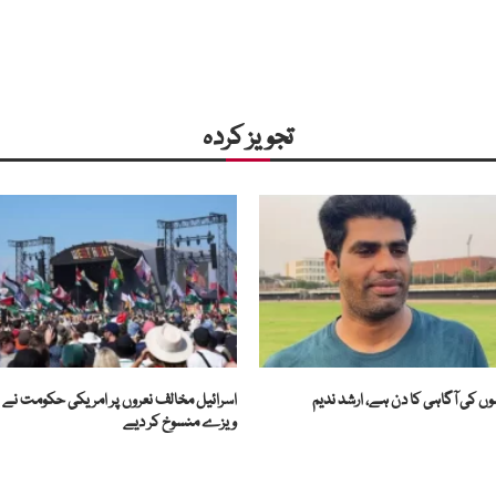
تجویز کردہ
کی آگاہی کا دن ہے، ارشد ندیم
اسرائیل مخالف نعروں پر امریکی حکومت نے ب
ویزے منسوخ کر دیے