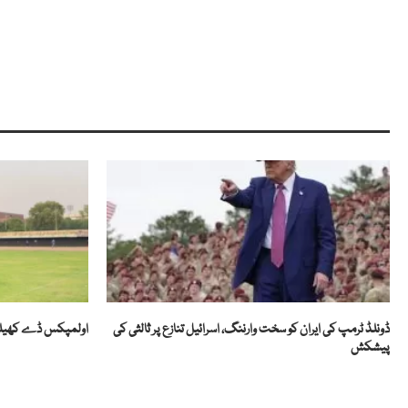
ڈونلڈ ٹرمپ کی ایران کو سخت وارننگ، اسرائیل تنازع پر ثالثی کی
اولمپکس ڈے کھیلوں 
پیشکش