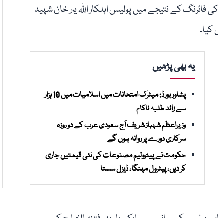
ی فائرنگ کے نتیجے میں پولیس اہلکار اللہ یار خان شہید
 کیا۔
یہ بھی پڑھیں
پشاور بورڈ: میٹرک امتحانات میں اسلامیات میں 10 ہزار
سے زائد طلبہ ناکام
وزیراعظم شہباز شریف آج سعودی عرب کے دو روزہ
سرکاری دورے پر روانہ ہوں گے
حکومت نے پیٹرولیم مصنوعات کی نئی قیمتیں جاری
کر دیں، پیٹرول مہنگا، ڈیزل سستا