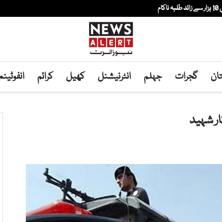
ام
ان
گجرات
جہلم
انٹرنیشنل
کھیل
کرائم
انفوٹین
ار شہید