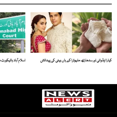
کیارا ایڈوانی اور سدھارتھ ملہوترا کے ہاں بیٹی کی پیدائش
اسلام آباد ہائیکور