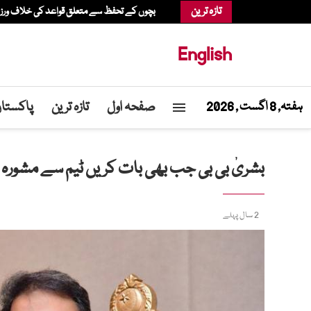
تازہ ترین
بچوں کے تحفظ سے متعلق قواعد کی خلاف ورزی، عدالت نے میٹا پر 567 م
English
صفحہ اول
تازہ ترین
پاکستا
ہفتہ, 8 اگست , 2026
بشریٰ بی بی جب بھی بات کریں ٹیم سے مشورہ کر
2 سال پہلے