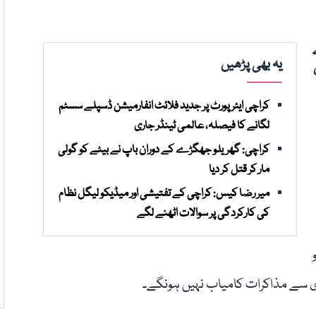
یہ بھی پڑھیں
کراچی ایئرپورٹ پر جدید فلائٹ انفارمیشن ڈسپلے سسٹم
لگانے کا فیصلہ، عالمی ٹینڈر جاری
کراچی: گھریلو جھگڑے کے دوران باپ نے بیٹے کو گولی
مار کر قتل کر دیا
میر رضا کیس: کراچی کے تفتیشی اور میڈیکو لیگل نظام
کی کارکردگی پر سوالات اٹھنے لگے
 سے مذاکرات کامیاب نہیں ہونگے۔