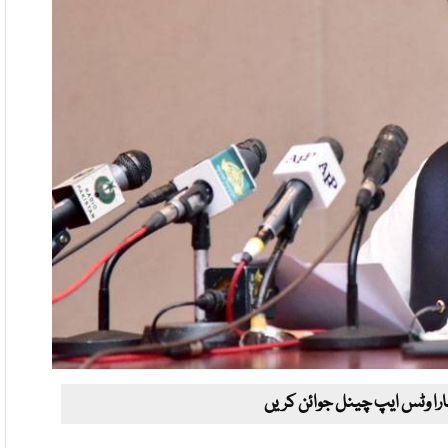
ارا وٹس ایپ چینل جوائن کریں