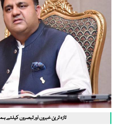
تازہ ترین خبروں اور تبصروں کیلئے ہم