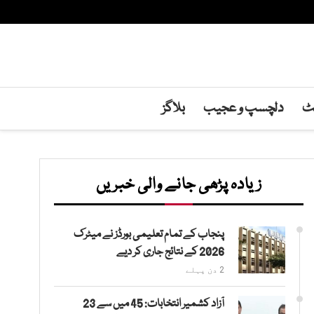
نٹ
دلچسپ و عجیب
بلاگز
زیادہ پڑھی جانے والی خبریں
پنجاب کے تمام تعلیمی بورڈز نے میٹرک
2026 کے نتائج جاری کر دیے
2 دن پہلے
آزاد کشمیر انتخابات: 45 میں سے 23