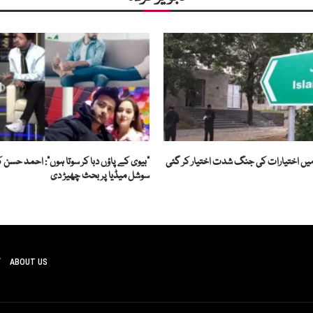
ٹ میں اختیارات کی جنگ شدت اختیار کر گئی
"بیوی کے پاؤں دبا کر سوتا ہوں”: احمد حسن
سوشل میڈیا پر بحث چھیڑ دی
ABOUT US