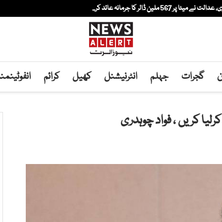
لین ڈالر کا جرمانہ عائد کر...
ن
گجرات
جہلم
انٹرنیشنل
کھیل
کرائم
انفوٹینم
لیا کریں ، فواد چوہدری