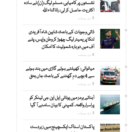
نشستوں پر کامیابی، مسلم لیگ (ن) نے سادہ
اکثریت حاصل کر لی: رانا ثناء اللہ
5 دن پہلے
ذاتی وجوہات کے باعث شاہین شاہ آفریدی
لنکا پریمیئر لیگ چھوڑ کر وطن واپس، پلے
آف میں دوبارہ شمولیت کا امکان
6 دن پہلے
میانوالی: کھیلتے ہوئے گاڑی میں بند ہونے
سے 4 بچے دم گھٹنے کے باعث جاں بحق
5 دن پہلے
آبنائے ہرمز میں یونانی ایل این جی ٹینکر کو
پراسرار واقعہ، کمپنی کا بیان سامنے آ گیا
3 دن پہلے
پاکستان اسٹاک ایکسچینج میں زبردست