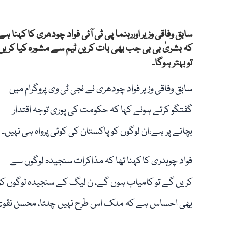
سابق وفاقی وزیر اوررہنما پی ٹی آئی فواد چودھری کا کہنا ہے
کہ بشریٰ بی بی جب بھی بات کریں ٹیم سے مشورہ کیا کریں
تو بہتر ہوگا۔
سابق وفاقی وزیر فواد چودھری نے نجی ٹی وی پروگرام میں
گفتگو کرتے ہوئے کہا کہ حکومت کی پوری توجہ اقتدار
بچانے پر ہے،ان لوگوں کو پاکستان کی کوئی پرواہ ہی نہیں۔
فواد چوہدری کا کہنا تھا کہ مذاکرات سنجیدہ لوگوں سے
کریں گے تو کامیاب ہوں گے، ن لیگ کے سنجیدہ لوگوں کو
بھی احساس ہے کہ ملک اس طرح نہیں چلتا، محسن نقوی