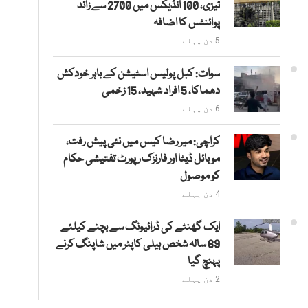
تیزی، 100 انڈیکس میں 2700 سے زائد
پوائنٹس کا اضافہ
5 دن پہلے
سوات: کبل پولیس اسٹیشن کے باہر خودکش
دھماکا، 5 افراد شہید، 15 زخمی
6 دن پہلے
کراچی: میر رضا کیس میں نئی پیش رفت،
موبائل ڈیٹا اور فارنزک رپورٹ تفتیشی حکام
کو موصول
4 دن پہلے
ایک گھنٹے کی ڈرائیونگ سے بچنے کیلئے
69 سالہ شخص ہیلی کاپٹر میں شاپنگ کرنے
پہنچ گیا
2 دن پہلے