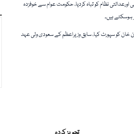
اورعدالتی نظام کو تباہ کردیا، حکومت عوام سے خوفزدہ
 ہوسکتے ہیں۔
ان خان کو سپورٹ کیا، سابق وزیراعظم کے سعودی ولی عہد
تجویز کردہ