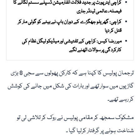
کراچی ایئرپورٹ پر جدید فلائٹ انفارمیشن ڈسپلے سسٹم لگانے کا
فیصلہ، عالمی ٹینڈر جاری
کراچی: گھریلو جھگڑے کے دوران باپ نے بیٹے کو گولی مار کر
قتل کر دیا
میر رضا کیس: کراچی کے تفتیشی اور میڈیکو لیگل نظام کی
کارکردگی پر سوالات اٹھنے لگے
ترجمان پولیس کا کہنا ہے کہ کارکن پھولوں سے سجی 8 بڑی
گاڑیوں میں سوار تھے اور بارات کی شکل میں جانے کی کوشش
کر رہے تھے۔
مشکوک سمجھ کر مقامی پولیس نے روک کر تلاشی لی تو
شناخت ہونے پر گرفتار کرلیا گیا ۔