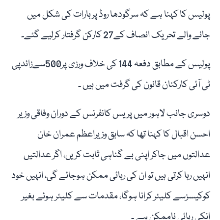
پولیس کا کہنا ہے کہ سرگودھا روڈ پربارات کی شکل میں
جانے والے تحریک انصاف کے27 کارکن گرفتار کرلیے گئے۔
پولیس کے مطابق دفعہ 144 کی خلاف ورزی پر500سےزائدپی
ٹی آئی کارکنان قانون کی گرفت میں ہیں ۔
دوسری جانب لاہور میں پریس کانفرنس کے دوران وفاقی وزیر
احسن اقبال کا کہنا تھا کہ سابق وزیراعظم عمران خان
عدالتوں میں جاکر اپنی بے گناہی ثابت کریں، اگر عدالتیں
انہیں رہا کرتی ہیں تو ان کی رہائی ممکن ہوجائے گی، انہیں خود
کوکیسزسے کلیئر کرانا ہوگا، مقدمات سے کلیئر ہوئے بغیر
انکی رہائی ناممکن ہے ۔