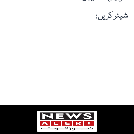
شیئر کریں: