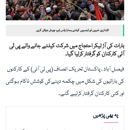
تازہ ترین خبروں اور تبصروں کیلئے ہمارا وٹس ایپ چینل جوائن کریں
بارات کی آڑ لیکر احتجاج میں شرکت کیلئے جانے والے پی ٹی
آئی کارکنان کو گرفتار کرلیا گیا۔
فیصل آباد ، پاکستان تحریک انصاف (پی ٹی آئی) کے کارکنوں
کی باراتیوں کی شکل میں چکمہ دینےکی کوشش ناکام ہوگئی
اور کئی کارکنان گرفتار کرلیے گئے۔
یہ بھی پڑھیں