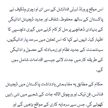
اس موقع پر ورلڈ لبرٹی فنانشل کے سی ای او زچری وِٹکوف نے
پاکستان کے ساتھ محفوظ، شفاف اور جدید ڈیجیٹل ادائیگی
کے بنیادی ڈھانچے پر مل کر کام کرنے میں گہری دلچسپی کا
اظہار کیا۔ انہوں نے کہا کہ اس تعاون میں سرحد پار ادائیگیوں،
سیٹلمنٹ کے جدید نظام اور زرمبادلہ کے حصول و ادائیگی
کے طریقہ کار میں جدت لانے جیسے اقدامات شامل ہوں
گے۔
حکام کے مطابق یہ مفاہمتی یادداشت پاکستان میں ڈیجیٹل
فنانس، فِن ٹیک اور ورچوئل اثاثہ جات کے شعبے میں نئی راہیں
کھولے گی، جس سے سرمایہ کاری کے مواقع بڑھیں گے اور