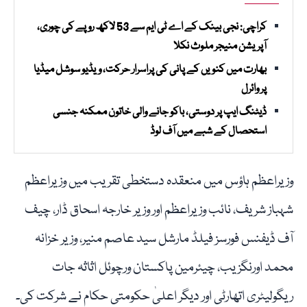
کراچی: نجی بینک کے اے ٹی ایم سے 53 لاکھ روپے کی چوری،
آپریشن منیجر ملوث نکلا
بھارت میں کنویں کے پانی کی پراسرار حرکت، ویڈیو سوشل میڈیا
پر وائرل
ڈیٹنگ ایپ پر دوستی، باکو جانے والی خاتون ممکنہ جنسی
استحصال کے شبے میں آف لوڈ
وزیراعظم ہاؤس میں منعقدہ دستخطی تقریب میں وزیراعظم
شہباز شریف، نائب وزیراعظم اور وزیر خارجہ اسحاق ڈار، چیف
آف ڈیفنس فورسز فیلڈ مارشل سید عاصم منیر، وزیر خزانہ
محمد اورنگزیب، چیئرمین پاکستان ورچوئل اثاثہ جات
ریگولیٹری اتھارٹی اور دیگر اعلیٰ حکومتی حکام نے شرکت کی۔