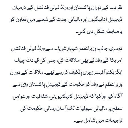
تقریب کے دوران پاکستان اور ورلڈ لبرٹی فنانشل کے درمیان
ڈیجیٹل ادائیگیوں اور مالیاتی جدت کے شعبے میں تعاون کو
باضابطہ شکل دی گئی۔
دوسری جانب وزیراعظم شہباز شریف سے ورلڈ لبرٹی فنانشل
امریکا کے وفد نے بھی ملاقات کی، جس کی قیادت چیف
ایگزیکٹو آفیسر زچری وِٹکوف کر رہے تھے۔ ملاقات کے دوران
وزیراعظم نے وفد کو حکومت کے ڈیجیٹل پاکستان وژن سے
آگاہ کیا اور کہا کہ ڈیجیٹل کنیکٹیویٹی، شفافیت اور عوامی
سطح پر مالیاتی سہولیات تک آسان رسائی حکومت کی
ترجیحات میں شامل ہے۔