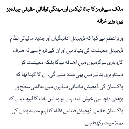
ملک سےفرمز کا جانا ٹیکس اور مہنگی توانائی حقیقی چیلنجز
ہیں: وزیر خزانہ
وزیراعظم نے کہا کہ ڈیجیٹل ادائیگیاں اور جدید مالیاتی نظام
ڈیجیٹل معیشت کی بنیاد ہیں اور ان کے فروغ سے نہ صرف
کاروباری سرگرمیوں میں اضافہ ہوگا بلکہ معیشت کو
دستاویزی بنانے میں بھی مدد ملے گی۔ ان کا کہنا تھا کہ
پاکستان کی ڈیجیٹل مالیاتی منڈیوں میں عالمی سطح پر
بڑھتی دلچسپی خوش آئند ہے اور یہ اس بات کا ثبوت ہے کہ
پاکستان عالمی ڈیجیٹل فنانس نظام کا اہم حصہ بننے کی
صلاحیت رکھتا ہے۔