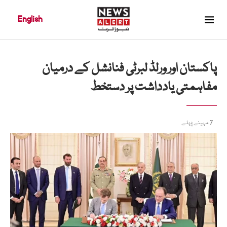
English
پاکستان اور ورلڈ لبرٹی فنانشل کے درمیان
مفاہمتی یادداشت پر دستخط
7 مہینے پہلے