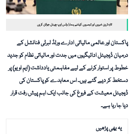
تازہ ترین خبروں اور تبصروں کیلئے ہمارا وٹس ایپ چینل جوائن کریں
پاکستان اور عالمی مالیاتی ادارے ورلڈ لبرٹی فنانشل کے
درمیان ڈیجیٹل ادائیگیوں میں جدت اور مالیاتی نظام کو جدید
خطوط پر استوار کرنے کے لیے مفاہمتی یادداشت (ایم او یو) پر
دستخط کر دیے گئے ہیں۔ اس معاہدے کو پاکستان کی
ڈیجیٹل معیشت کے فروغ کی جانب ایک اہم پیش رفت قرار
دیا جا رہا ہے۔
یہ بھی پڑھیں