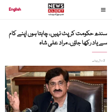
English
سندھ حکومت کرپٹ نہیں، چاہتا ہوں اپنے کام
سے یاد رکھا جاؤں، مراد علی شاہ
2 سال پہلے