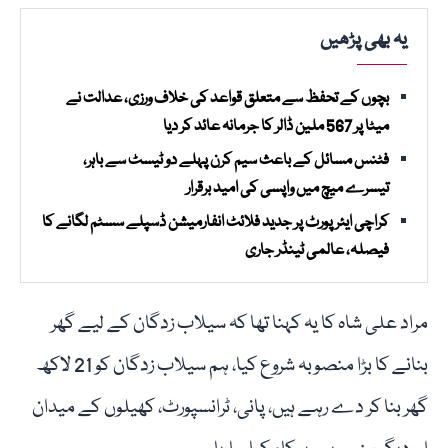
یہ بھی پڑھیں
بچوں کے تحفظ سے متعلق قواعد کی خلاف ورزی، عدالت نے
میٹا پر 567 ملین ڈالر کا جرمانہ عائد کر دیا
فٹنس مسائل کے باعث سیم کرن پہلے دو ٹیسٹ سے باہر،
تیسرے میچ میں واپسی کی امید برقرار
کراچی ایئرپورٹ پر جدید فلائٹ انفارمیشن ڈسپلے سسٹم لگانے کا
فیصلہ، عالمی ٹینڈر جاری
مراد علی شاہ کا یہ کہنا تھا کہ سیلاب زدگان کے لیے گھر
بنانے کا بڑا منصوبہ شروع کیا، ہم سیلاب زدگان کو 21 لاکھ
گھر بنا کر دے رہے ہیں، پانی، ٹرانسپورٹ، کھیلوں کے میدان