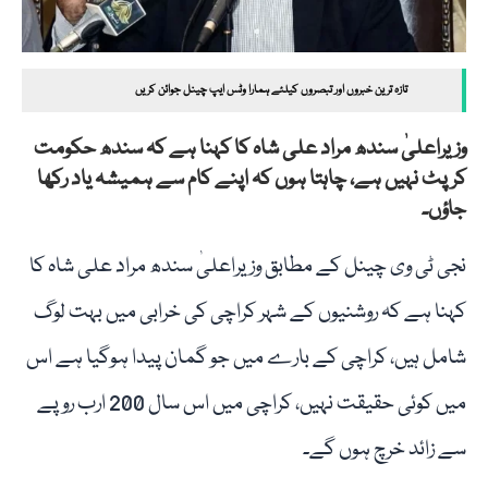
تازہ ترین خبروں اور تبصروں کیلئے ہمارا وٹس ایپ چینل جوائن کریں
وزیراعلیٰ سندھ مراد علی شاہ کا کہنا ہے کہ سندھ حکومت
کرپٹ نہیں ہے، چاہتا ہوں کہ اپنے کام سے ہمیشہ یاد رکھا
جاؤں۔
نجی ٹی وی چینل کے مطابق وزیراعلیٰ سندھ مراد علی شاہ کا
کہنا ہے کہ روشنیوں کے شہر کراچی کی خرابی میں بہت لوگ
شامل ہیں، کراچی کے بارے میں جو گمان پیدا ہوگیا ہے اس
میں کوئی حقیقت نہیں، کراچی میں اس سال 200 ارب روپے
سے زائد خرچ ہوں گے۔