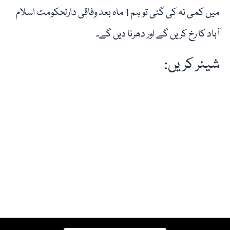
میں کمی نہ کی گئی تو ہم 1 ماہ بعد وفاقی دارلحکومت اسلام
آباد کا رخ کریں گے اور دھرنا دیں گے۔
شیئر کریں: