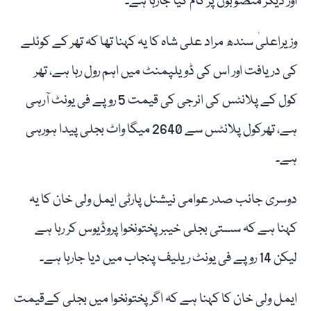
اور دیگر منصوبوں پر کام کیا جارہا ہے۔
وزیراعلیٰ سندھ مراد علی شاہ کا یہ کہنا تھا کہ تھر کے کوئلے
کی دریافت اور اس کی ڈویلپمنٹ میں اہم رول رہا ہے، تھر
کول کے پلانٹس کی انرجی کی قیمت 5 روپے فی یونٹ آرہی
ہے، تھرکول پلانٹس سے 2640 میگا واٹ بجلی پیدا ہورہی
ہے۔
دوسری جانب صدر عوامی نیشنل پارٹی ایمل ولی خان کا یہ
کہنا ہے کہ سستی بجلی خیبر پختونخوا پروڈیوس کر رہا ہے
لیکن 14 روپے فی یونٹ ریلیف پنجاب میں دیا جارہا ہے۔
ایمل ولی خان کا کہنا ہے کہ اگر پختونخوا میں بجلی کےقیمت