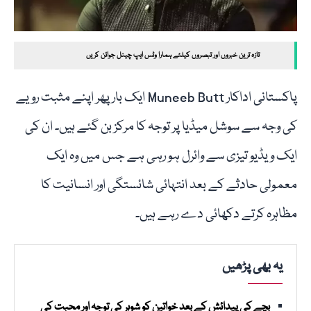
تازہ ترین خبروں اور تبصروں کیلئے ہمارا وٹس ایپ چینل جوائن کریں
پاکستانی اداکار Muneeb Butt ایک بار پھر اپنے مثبت رویے
کی وجہ سے سوشل میڈیا پر توجہ کا مرکز بن گئے ہیں۔ ان کی
ایک ویڈیو تیزی سے وائرل ہو رہی ہے جس میں وہ ایک
معمولی حادثے کے بعد انتہائی شائستگی اور انسانیت کا
مظاہرہ کرتے دکھائی دے رہے ہیں۔
یہ بھی پڑھیں
بچے کی پیدائش کے بعد خواتین کو شوہر کی توجہ اور محبت کی