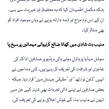
بلکہ مکمل اطمینان کیا کہ وہ محفوظ اور خیریت سے ہے۔
ان کے اس نرم مزاج اور ذمہ دارانہ رویے نے وہاں موجود افراد کو
بھی متاثر کیا۔
منیب بٹ شادی میں کھانا ضائع کرنیوالے مہمانوں پر سیخ پا
سوشل میڈیا پر وائرل ہونے والی ویڈیو پر صارفین اداکار کی
عاجزی اور شرافت کی تعریف کر رہے ہیں۔ کئی مداحوں نے
انہیں “ڈاؤن ٹو ارتھ” اور “حقیقی جینٹل مین” قرار دیا، جبکہ
بعض صارفین نے اپنے ذاتی تجربات بھی شیئر کیے جن میں
انہوں نے منیب بٹ کے خوش اخلاق رویے کی تعریف کی۔