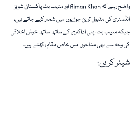
واضح رہے کہ Aiman Khan اور منیب بٹ پاکستان شوبز
انڈسٹری کی مقبول ترین جوڑیوں میں شمار کیے جاتے ہیں،
جبکہ منیب بٹ اپنی اداکاری کے ساتھ ساتھ خوش اخلاقی
کی وجہ سے بھی مداحوں میں خاص مقام رکھتے ہیں۔
شیئر کریں: