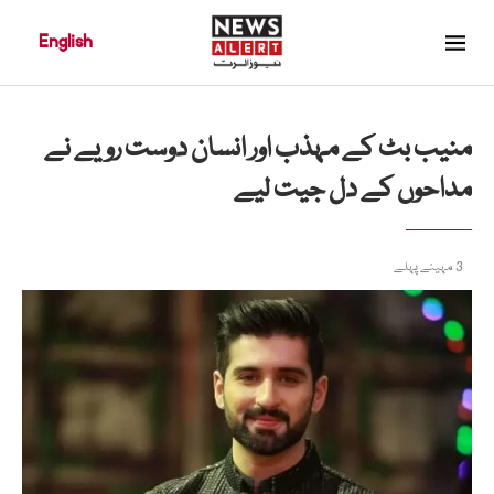
English
منیب بٹ کے مہذب اور انسان دوست رویے نے
مداحوں کے دل جیت لیے
3 مہینے پہلے