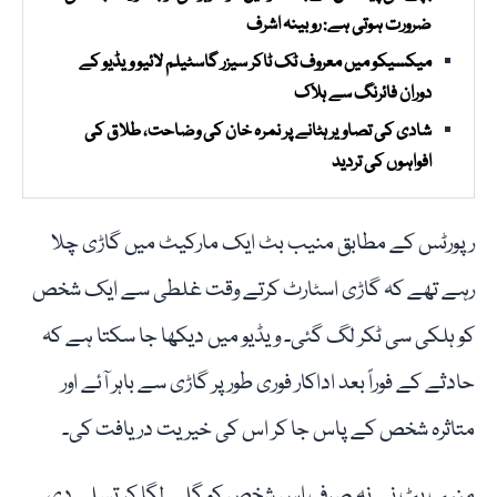
ضرورت ہوتی ہے: روبینہ اشرف
میکسیکو میں معروف ٹک ٹاکر سیزر گاسٹیلم لائیو ویڈیو کے
دوران فائرنگ سے ہلاک
شادی کی تصاویر ہٹانے پر نمرہ خان کی وضاحت، طلاق کی
افواہوں کی تردید
رپورٹس کے مطابق منیب بٹ ایک مارکیٹ میں گاڑی چلا
رہے تھے کہ گاڑی اسٹارٹ کرتے وقت غلطی سے ایک شخص
کو ہلکی سی ٹکر لگ گئی۔ ویڈیو میں دیکھا جا سکتا ہے کہ
حادثے کے فوراً بعد اداکار فوری طور پر گاڑی سے باہر آئے اور
متاثرہ شخص کے پاس جا کر اس کی خیریت دریافت کی۔
منیب بٹ نے نہ صرف اس شخص کو گلے لگا کر تسلی دی