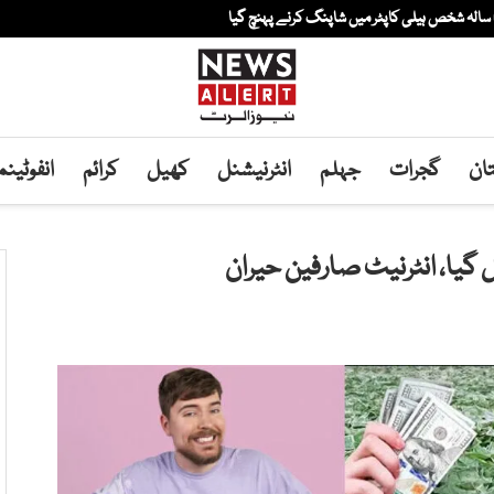
ان
گجرات
جہلم
انٹرنیشنل
کھیل
کرائم
انفوٹین
 گیا، انٹرنیٹ صارفین حیران