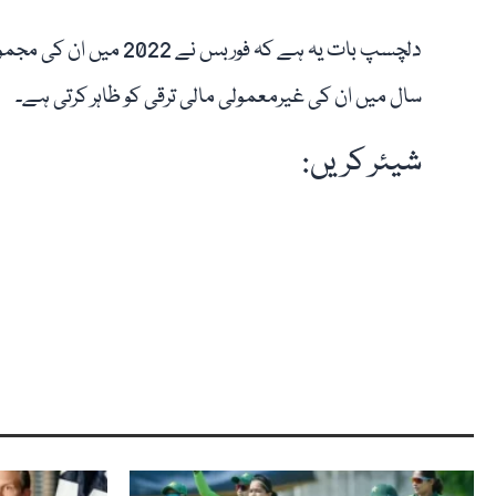
سال میں ان کی غیرمعمولی مالی ترقی کو ظاہر کرتی ہے۔
شیئر کریں: