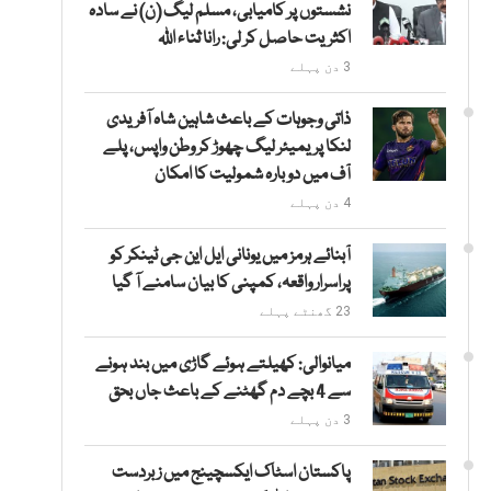
نشستوں پر کامیابی، مسلم لیگ (ن) نے سادہ
اکثریت حاصل کر لی: رانا ثناء اللہ
3 دن پہلے
ذاتی وجوہات کے باعث شاہین شاہ آفریدی
لنکا پریمیئر لیگ چھوڑ کر وطن واپس، پلے
آف میں دوبارہ شمولیت کا امکان
4 دن پہلے
آبنائے ہرمز میں یونانی ایل این جی ٹینکر کو
پراسرار واقعہ، کمپنی کا بیان سامنے آ گیا
23 گھنٹے پہلے
میانوالی: کھیلتے ہوئے گاڑی میں بند ہونے
سے 4 بچے دم گھٹنے کے باعث جاں بحق
3 دن پہلے
پاکستان اسٹاک ایکسچینج میں زبردست