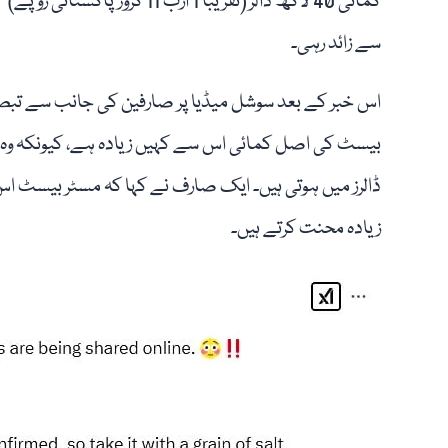
کمائی 40 لاکھ ڈالر (تقریباً 1 ارب 11 کروڑ پاکستانی روپے)
سے زائد رہی۔
اس خبر کے بعد سوشل میڈیا پر صارفین کی جانب سے تبصروں
بیسٹ کی اصل کمائی اس سے کہیں زیادہ ہے، کیونکہ وہ ب
ڈالرز میں ہوتی ہیں۔ ایک صارف نے کہا کہ مسٹر بیسٹ اس 
زیادہ محنت کرتے ہیں۔