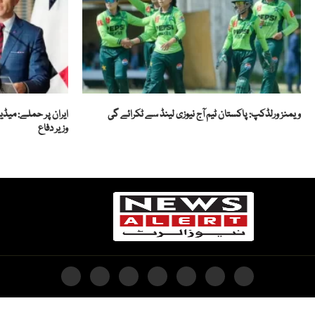
ویمنز ورلڈکپ: پاکستان ٹیم آج نیوزی لینڈ سے ٹکرائے گی
ایران پر حملے: میڈیا
وزیر دفاع