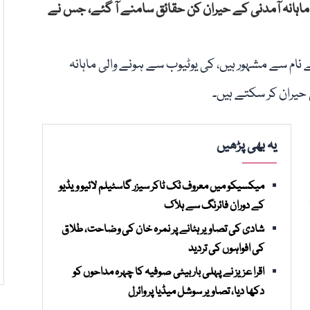
ی ماہانہ آمدنی کے حیران کن حقائق سامنے آ گئے، جس نے
 نمبر ون یوٹیوبر جمی ڈونلڈسن، جو "MrBeast” کے نام سے مشہور ہیں، کی یوٹیوب سے ہونے والی ماہانہ
حیران کر سکتے ہیں۔
یہ بھی پڑھیں
میکسیکو میں معروف ٹک ٹاکر سیزر گاسٹیلم لائیو ویڈیو
کے دوران فائرنگ سے ہلاک
شادی کی تصاویر ہٹانے پر نمرہ خان کی وضاحت، طلاق
کی افواہوں کی تردید
اقرا عزیز نے پہلی بار بیٹی صوفیہ کا چہرہ مداحوں کو
دکھا دیا، تصاویر سوشل میڈیا پر وائرل