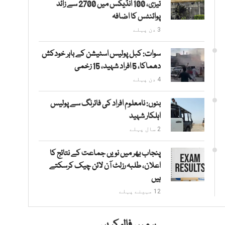
تیزی، 100 انڈیکس میں 2700 سے زائد
پوائنٹس کا اضافہ
3 دن پہلے
سوات: کبل پولیس اسٹیشن کے باہر خودکش
دھماکا، 5 افراد شہید، 15 زخمی
4 دن پہلے
بنوں: نامعلوم افراد کی فائرنگ سے پولیس
اہلکار شہید
2 سال پہلے
پنجاب بھر میں نویں جماعت کے نتائج کا
اعلان، طلبہ رزلٹ آن لائن چیک کرسکتے
ہیں
12 مہینے پہلے
ہمیں فالو کریں