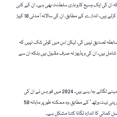
 ان کی ایک وسیع کاروباری سلطنت بھی ہے۔ ان کے کئی
یوٹیوب چینلز ہیں اور وہ مختلف عالمی برانڈز کے ساتھ کام کرتے ہیں۔ اندازے کے مطابق، ان کی سالانہ آمدنی 10 کروڑ
باضابطہ تصدیق نہیں کی، لیکن اس میں کوئی شک نہیں کہ
 شامل ہیں۔ ان کی ویڈیوز نہ صرف مقبول ہیں بلکہ ان سے
مسٹر بیسٹ کی حقیقی آمدنی کے حوالے سے مختلف تخمینے لگائے جا رہے ہیں۔ 2024 میں فوربس نے ان کی
سالانہ آمدنی تقریباً 85 ملین ڈالر بتائی تھی، جبکہ "سیلیبریٹی نیٹ ورتھ” کے مطابق، وہ ممکنہ طور پر ماہانہ 50
صل کمائی کا اندازہ لگانا کتنا مشکل ہے۔