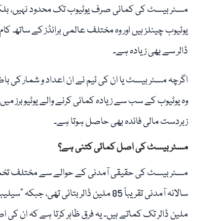
مسٹر بیسٹ کی کمائی صرف یوٹیوب تک محدود نہیں، بلکہ
ڈالر سے بھی زیادہ ہے۔
اگرچہ مسٹر بیسٹ یا ان کی ٹیم نے ان اعداد و شمار کی 
وہ یوٹیوب کے سب سے زیادہ کمائی کرنے والے یوٹیوبرز میں
زبردست مالی فائدہ بھی حاصل ہوتا ہے۔
مسٹر بیسٹ کی اصل کمائی کتنی ہے؟
ملین ڈالر تک کماتے ہیں۔ یہ فرق ظاہر کرتا ہے کہ ان کی ا