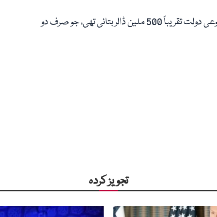
دلچسپ بات یہ ہے کہ فوربس نے 2022 میں ان کی مجموعی دولت تقریباً 500 ملین ڈالر بتائی تھی، جو صرف دو
تجویز کردہ