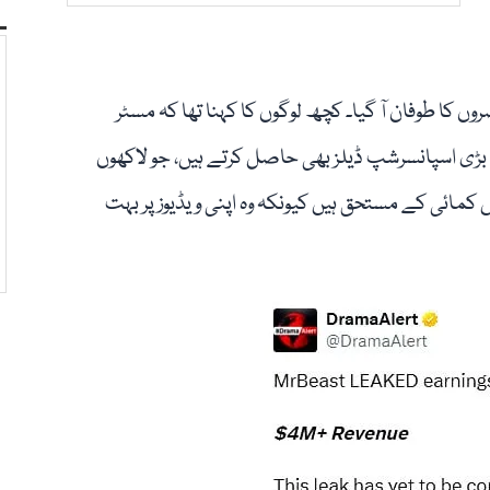
 کا طوفان آ گیا۔ کچھ لوگوں کا کہنا تھا کہ مسٹر
ڑی اسپانسرشپ ڈیلز بھی حاصل کرتے ہیں، جو لاکھوں
کمائی کے مستحق ہیں کیونکہ وہ اپنی ویڈیوز پر بہت