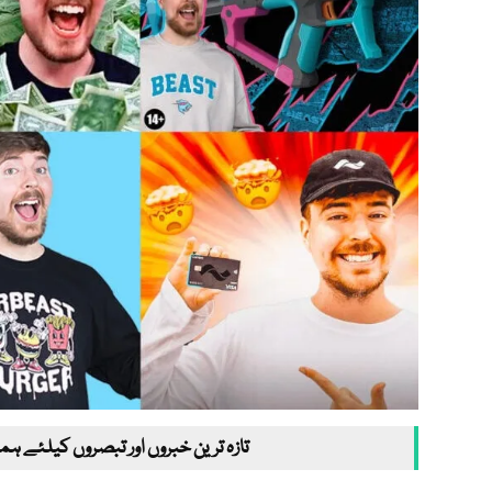
تازہ ترین خبروں اور تبصروں کیلئے ہم