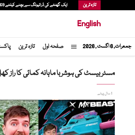
تازہ ترین
ایک گھنٹے کی ڈرائیونگ سے بچنے کیلئے 69 سالہ شخص ہیلی کاپٹر میں شاپنگ کرنے پہنچ گیا
English
صفحہ اول
تازہ ترین
پاکست
جمعرات, 6 اگست , 2026
مسٹر بیسٹ کی ہوشربا ماہانہ کمائی کا راز کھل
1 سال پہلے