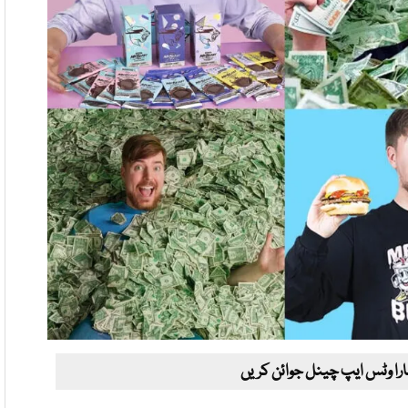
ارا وٹس ایپ چینل جوائن کریں