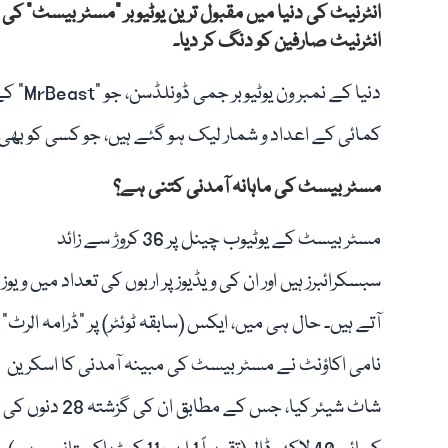
انٹرنیٹ کی دنیا میں مقبول ترین یوٹیوبر "مسٹر بیسٹ” ک
انٹرنیٹ صارفین کو دنگ کر دیا۔
دنیا کے
کمائی کے اعداد و شمار لیک ہو گئے ہیں، جو کسی کو بھی 
مسٹر بیسٹ کی ماہانہ آمدنی کتنی ہے؟
مسٹر بیسٹ کے یوٹیوب چینل پر 36 کروڑ سے زائد
سبسکرائبرز ہیں اور ان کی ویڈیوز پر اربوں کی تعداد میں ویوز
آتے ہیں۔ حال ہی میں، ایکس (سابقہ ٹوئٹر) پر "ڈرامہ الرٹ”
نامی اکاؤنٹ نے مسٹر بیسٹ کی مبینہ آمدنی کا اسکرین
شاٹ شیئر کیا، جس کے مطابق ان کی گزشتہ 28 دنوں کی