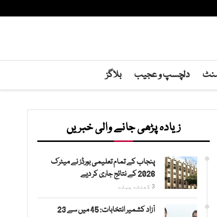
منٹ
دلچسپ و عجیب
بلاگز
زیادہ پڑھی جانے والی خبریں
پنجاب کے تمام تعلیمی بورڈز نے میٹرک
2026 کے نتائج جاری کر دیے
3 گھنٹے پہلے
آزاد کشمیر انتخابات: 45 میں سے 23