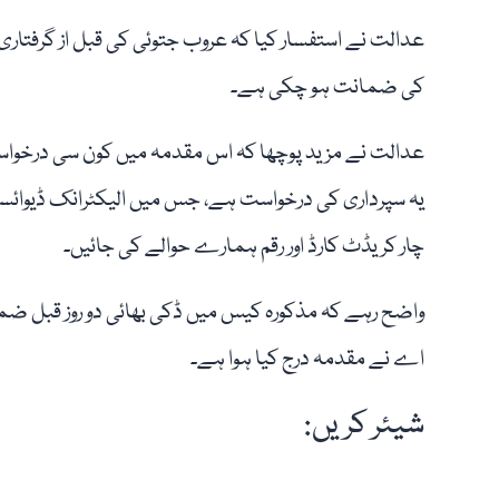
عدالت نے استفسار کیا کہ عروب جتوئی کی قبل از گرفتا
کی ضمانت ہو چکی ہے۔
عدالت نے مزید پوچھا کہ اس مقدمہ میں کون سی درخواست
یہ سپرداری کی درخواست ہے، جس میں الیکٹرانک ڈیوائسز 
چار کریڈٹ کارڈ اور رقم ہمارے حوالے کی جائیں۔
واضح رہے کہ مذکورہ کیس میں ڈکی بھائی دو روز قبل ضمان
اے نے مقدمہ درج کیا ہوا ہے۔
شیئر کریں: