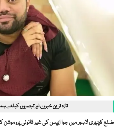
تازہ ترین خبروں اور تبصروں کیلئے ہم
ضلع کچہری لاہور میں جوا ایپس کی غیر قانونی پروموشن