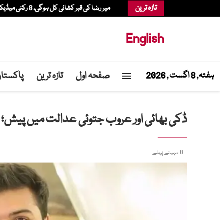
تازہ ترین
میر رضا کی قبر کشائی کل ہوگی، 8 رکنی میڈیکل بورڈ دوبارہ بحال
English
صفحہ اول
تازہ ترین
پاکستا
ہفتہ, 8 اگست , 2026
ڈکی بھائی اور عروب جتوئی عدالت میں پیش؛
8 مہینے پہلے