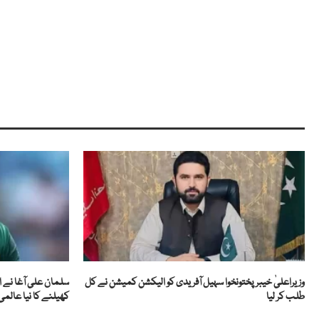
وزیراعلیٰ خیبرپختونخوا سہیل آفریدی کو الیکشن کمیشن نے کل
سلمان علی آغا نے ا
طلب کر لیا
کھیلنے کا نیا عالمی ر