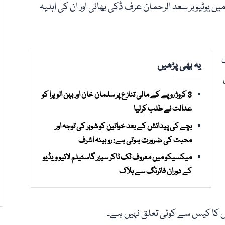
ٹیوبر سعد الرحمان عرف ڈکی بھائی اور ان کی اہلیہ
یہ بھی پڑھیں
3 کروڑ روپے کے مالی تنازع پر سلمان خان اور بہن الویرا کو
عدالت نے طلب کرلیا
بچے کی پیدائش کے بعد خواتین کو شوہر کی توجہ اور
محبت کی ضرورت ہوتی ہے: روبینہ اشرف
میکسیکو میں معروف ٹک ٹاکر سیزر گاسٹیلم لائیو ویڈیو
کے دوران فائرنگ سے ہلاک
ا اس کا کیس سے کوئی تعلق نہیں ہے۔