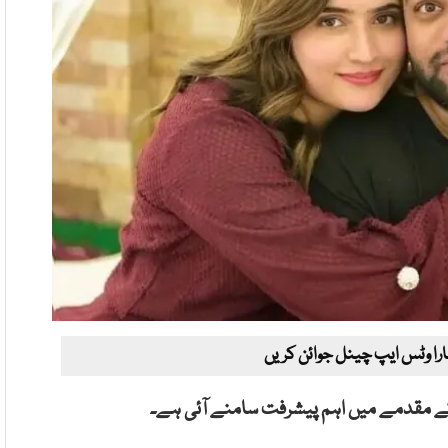
ارا وٹس ایپ چینل جوائن کریں
 کے مقدمے میں اہم پیشرفت سامنے آئی ہے۔