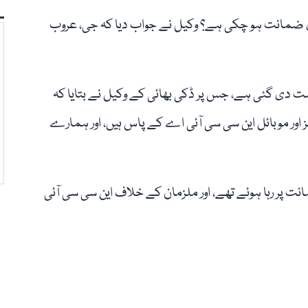
ری ضمانت ہو چکی ہے؟ وکیل نے جواب دیا کہ جی، عروب
 دی گئی ہے، جس پر ڈکی بھائی کے وکیل نے بتایا کہ
اور موبائل این سی سی آئی اے کے پاس ہیں، اور ہمارے
ت پر رہا ہوئے تھے، اور ملزمان کے خلاف این سی سی آئی