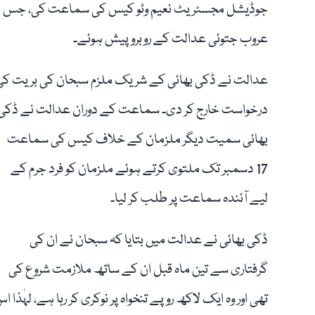
جوڈیشل مجسٹریٹ نعیم وٹو کیس کی سماعت کی، جس میں یو
عروب جتوئی عدالت کے روبرو پیش ہوئے۔
عدالت نے ڈکی بھائی کے شریک ملزم سبحان کی بریت کی
درخواست خارج کر دی۔ سماعت کے دوران عدالت نے ڈکی
بھائی سمیت دیگر ملزمان کے خلاف کیس کی سماعت
17 دسمبر تک ملتوی کرتے ہوئے ملزمان کو فرد جرم کے
لیے آئندہ سماعت پر طلب کر لیا۔
ڈکی بھائی نے عدالت میں بتایا کہ سبحان نے ان کی
گرفتاری سے تین ماہ قبل ان کے ساتھ ملازمت شروع کی
تھی اور وہ ایک لاکھ روپے تنخواہ پر نوکری کر رہا ہے، لہٰذ