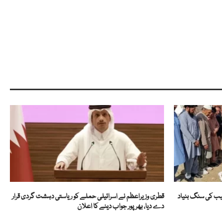
یب کی سنگ بنیاد
قطری وزیراعظم نے اسرائیلی حملے کو ریاستی دہشت گردی قرار
دے دیا، بھرپور جواب دینے کا اعلان