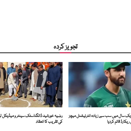
تجویز کردہ
یک سال میں سب سے زیادہ انٹرنیشنل میچز
رضیہ خورشید ڈائگناسٹک سینٹر و میڈیکل ل
یکارڈ قائم کردیا
کی تقریب کا انعقاد