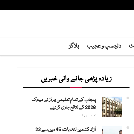
نٹ
دلچسپ و عجیب
بلاگز
زیادہ پڑھی جانے والی خبریں
پنجاب کے تمام تعلیمی بورڈز نے میٹرک
2026 کے نتائج جاری کر دیے
2 دن پہلے
آزاد کشمیر انتخابات: 45 میں سے 23