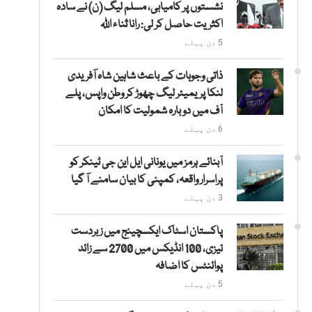
نشستوں پر کامیابی، مسلم لیگ (ن) نے سادہ
اکثریت حاصل کر لی: رانا ثناء اللہ
5 دن پہلے
ذاتی وجوہات کے باعث شاہین شاہ آفریدی
لنکا پریمیئر لیگ چھوڑ کر وطن واپس، پلے
آف میں دوبارہ شمولیت کا امکان
6 دن پہلے
آبنائے ہرمز میں یونانی ایل این جی ٹینکر کو
پراسرار واقعہ، کمپنی کا بیان سامنے آ گیا
3 دن پہلے
پاکستان اسٹاک ایکسچینج میں زبردست
تیزی، 100 انڈیکس میں 2700 سے زائد
پوائنٹس کا اضافہ
5 دن پہلے