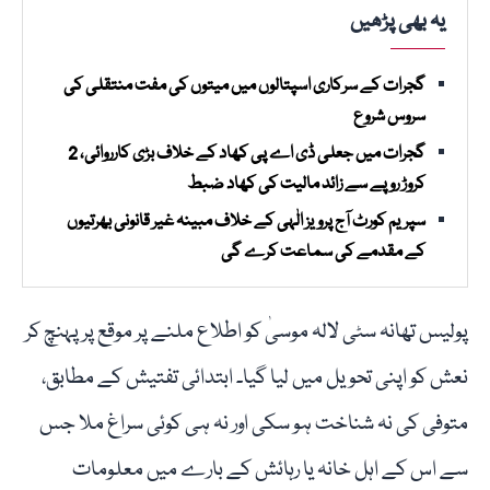
یہ بھی پڑھیں
گجرات کے سرکاری اسپتالوں میں میتوں کی مفت منتقلی کی
سروس شروع
گجرات میں جعلی ڈی اے پی کھاد کے خلاف بڑی کارروائی، 2
کروڑ روپے سے زائد مالیت کی کھاد ضبط
سپریم کورٹ آج پرویز الٰہی کے خلاف مبینہ غیر قانونی بھرتیوں
کے مقدمے کی سماعت کرے گی
پولیس تھانہ سٹی لالہ موسیٰ کو اطلاع ملنے پر موقع پر پہنچ کر
نعش کو اپنی تحویل میں لیا گیا۔ ابتدائی تفتیش کے مطابق،
متوفی کی نہ شناخت ہو سکی اور نہ ہی کوئی سراغ ملا جس
سے اس کے اہل خانہ یا رہائش کے بارے میں معلومات