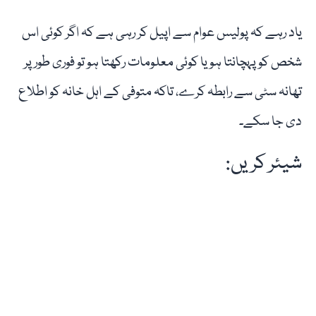
یاد رہے کہ پولیس عوام سے اپیل کر رہی ہے کہ اگر کوئی اس
شخص کو پہچانتا ہو یا کوئی معلومات رکھتا ہو تو فوری طور پر
تھانہ سٹی سے رابطہ کرے، تاکہ متوفی کے اہل خانہ کو اطلاع
دی جا سکے۔
شیئر کریں: