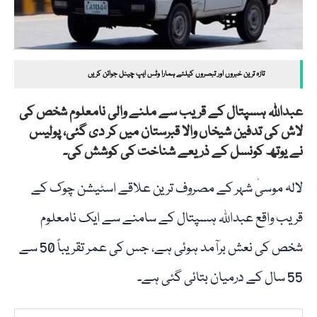
تازہ ترین خبروں اور تبصروں کیلئے ہمارا وٹس ایپ چینل جوائن کریں
عبداللہ ہسپتال کے قریب سے ملنے والی نامعلوم شخص کی
لاش کی تدفین شیخاں والا قبرستان میں کر دی گئی، پولیس
نے یوتھ کونسل کے ذریعے شناخت کی کوشش کی۔
لالہ موسیٰ شہر کے مصروف ترین علاقے اسٹیشن چوک کے
قریب واقع عبداللہ ہسپتال کے سامنے سے ایک نامعلوم
شخص کی نعش برآمد ہوئی ہے، جس کی عمر تقریباً 50 سے
55 سال کے درمیان بتائی گئی ہے۔