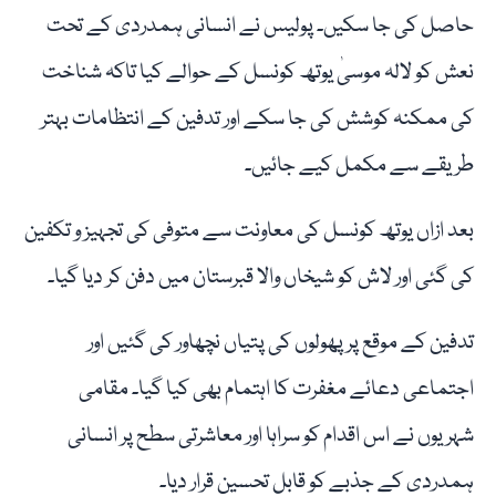
حاصل کی جا سکیں۔ پولیس نے انسانی ہمدردی کے تحت
نعش کو لالہ موسیٰ یوتھ کونسل کے حوالے کیا تاکہ شناخت
کی ممکنہ کوشش کی جا سکے اور تدفین کے انتظامات بہتر
طریقے سے مکمل کیے جائیں۔
بعد ازاں یوتھ کونسل کی معاونت سے متوفی کی تجہیز و تکفین
کی گئی اور لاش کو شیخاں والا قبرستان میں دفن کر دیا گیا۔
تدفین کے موقع پر پھولوں کی پتیاں نچھاور کی گئیں اور
اجتماعی دعائے مغفرت کا اہتمام بھی کیا گیا۔ مقامی
شہریوں نے اس اقدام کو سراہا اور معاشرتی سطح پر انسانی
ہمدردی کے جذبے کو قابل تحسین قرار دیا۔