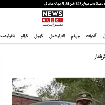
لین ڈالر کا جرمانہ عائد کر...
ن
گجرات
جہلم
انٹرنیشنل
کھیل
کرائم
انفوٹینم
رفتار