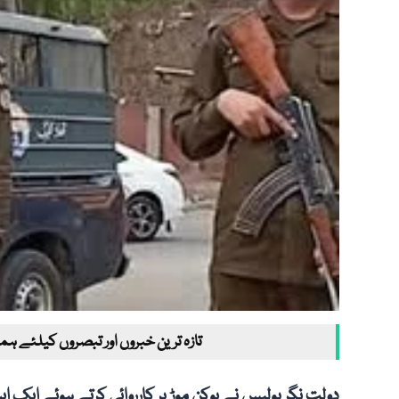
تازہ ترین خبروں اور تبصروں کیلئے ہم
دولت نگر پولیس نے بوکن موڑ پر کارروائی کرتے ہوئے ایک ای