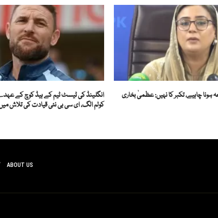
ہونا چاہیے، تکبر کا نہیں: عظمیٰ بخاری
انگلینڈ کی ٹیسٹ ٹیم کے ہیڈ کوچ کے عہ
کولم الگ، ای سی بی نئی قیادت کی تلاش میں
ABOUT US