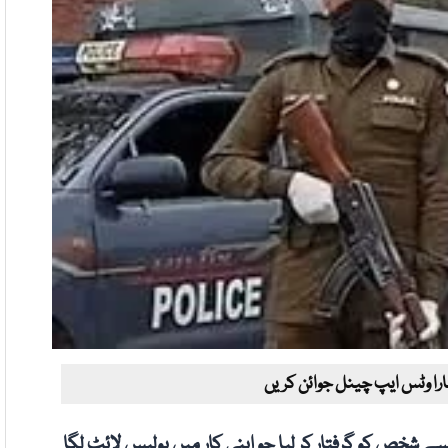
ارا وٹس ایپ چینل جوائن کریں
سے شخص کو گرفتار کر لیا جو اپنی کار میں پولیس لائٹ لگا