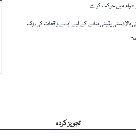
کے عوام میں حرکت کرے۔
ی بالادستی یقینی بنانے کے لیے ایسے واقعات کی روک
ی۔
تجویز کردہ