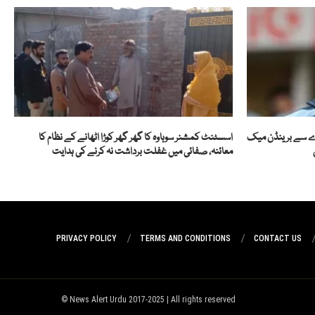
دے سے برینڈن میک
اسسٹنٹ کمشنر سوہاوہ کا گھر گھر کوڑا اٹھانے کے نظام کا
معائنہ، صفائی میں غفلت برداشت نہ کرنے کی ہدایت
PRIVACY POLICY
TERMS AND CONDITIONS
CONTACT US
News Alert Urdu 2017-2025 | All rights reserved ©