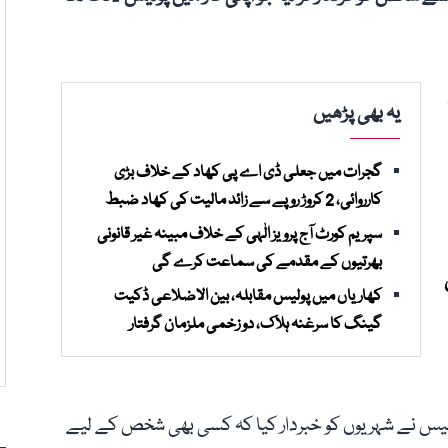
یہ بھی پڑھیں
گجرات میں جعلی ڈی اے پی کھاد کے خلاف بڑی
کارروائی، 2 کروڑ روپے سے زائد مالیت کی کھاد ضبط
سپریم کورٹ آج پرویز الٰہی کے خلاف مبینہ غیر قانونی
بھرتیوں کے مقدمے کی سماعت کرے گی
کھاریاں میں پولیس مقابلہ، بین الاضلاعی ڈکیت
گینگ کا سرغنہ ہلاک، دو زخمی ملزمان گرفتار
 پولیس نے شہریوں کو خبردار کیا کہ کسی بھی شخص کے لیے