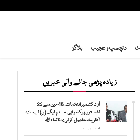
نٹ
دلچسپ و عجیب
بلاگز
زیادہ پڑھی جانے والی خبریں
آزاد کشمیر انتخابات: 45 میں سے 23
نشستوں پر کامیابی، مسلم لیگ (ن) نے سادہ
اکثریت حاصل کر لی: رانا ثناء اللہ
4 دن پہلے