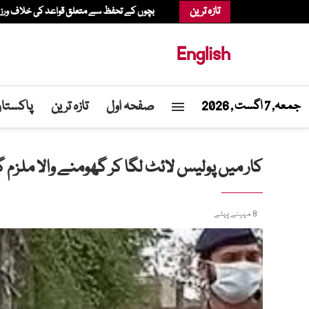
تازہ ترین
بچوں کے تحفظ سے متعلق قواعد کی خلاف ورزی، عدالت نے میٹا پر 567 م
English
صفحہ اول
تازہ ترین
پاکستا
جمعہ, 7 اگست , 2026
کار میں پولیس لائٹ لگا کر گھومنے والا ملزم گ
8 مہینے پہلے