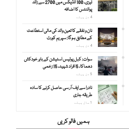
تیزی، 100 انڈیکس میں 2700 سے زائد
پوائنٹس کا اضافہ
4 دن پہلے
نان و نفقے کا تعین والد کی مالی استطاعت
کے مطابق ہوگا: سپریم کورٹ
4 دن پہلے
سوات: کبل پولیس اسٹیشن کے باہر خودکش
دھماکا، 5 افراد شہید، 15 زخمی
5 دن پہلے
نادرا سے ایف آر سی حاصل کرنے کا سادہ
طریقہ جاری
1 سال پہلے
ہمیں فالو کریں