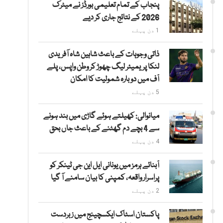
پنجاب کے تمام تعلیمی بورڈز نے میٹرک
2026 کے نتائج جاری کر دیے
1 دن پہلے
ذاتی وجوہات کے باعث شاہین شاہ آفریدی
لنکا پریمیئر لیگ چھوڑ کر وطن واپس، پلے
آف میں دوبارہ شمولیت کا امکان
5 دن پہلے
میانوالی: کھیلتے ہوئے گاڑی میں بند ہونے
سے 4 بچے دم گھٹنے کے باعث جاں بحق
4 دن پہلے
آبنائے ہرمز میں یونانی ایل این جی ٹینکر کو
پراسرار واقعہ، کمپنی کا بیان سامنے آ گیا
2 دن پہلے
پاکستان اسٹاک ایکسچینج میں زبردست