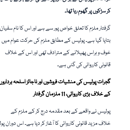
کر سڑکوں پر گھوم رہا تھا۔
گرفتار ملزم کا تعلق خواص پور سے ہے اور اس کا نام سفیان
بتایا گیا ہے۔ پولیس کے مطابق ملزم کی حرکت عوام میں
خوف و ہراس پھیلانے کے مترادف تھی اور اس کے خلاف
قانونی کارروائی کی گئی ہے۔
گجرات پولیس کی منشیات فروشوں اور ناجائز اسلحہ برداروں
کے خلاف بڑی کارروائی، 11 ملزمان گرفتار
پولیس نے واقعے کے بعد مقدمہ درج کر کے ملزم کے
خلاف مزید قانونی کارروائی کا آغاز کر دیا ہے۔ اس دوران