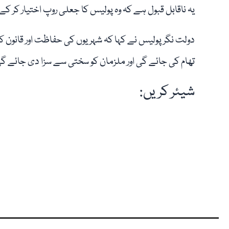
یہ ناقابل قبول ہے کہ وہ پولیس کا جعلی روپ اختیار کر 
دولت نگر پولیس نے کہا کہ شہریوں کی حفاظت اور قانون ک
تھام کی جائے گی اور ملزمان کو سختی سے سزا دی جائے گ
شیئر کریں: