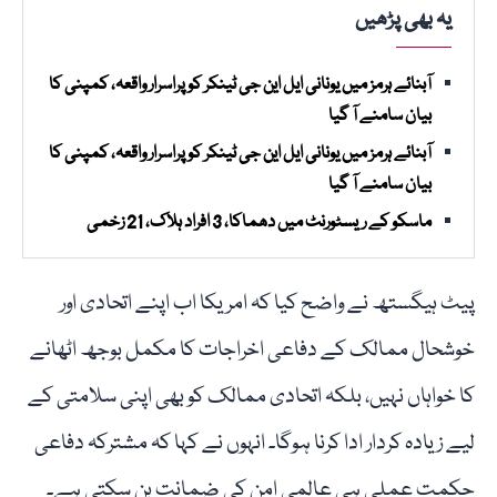
یہ بھی پڑھیں
آبنائے ہرمز میں یونانی ایل این جی ٹینکر کو پراسرار واقعہ، کمپنی کا
بیان سامنے آ گیا
آبنائے ہرمز میں یونانی ایل این جی ٹینکر کو پراسرار واقعہ، کمپنی کا
بیان سامنے آ گیا
ماسکو کے ریسٹورنٹ میں دھماکا، 3 افراد ہلاک، 21 زخمی
پیٹ ہیگستھ نے واضح کیا کہ امریکا اب اپنے اتحادی اور
خوشحال ممالک کے دفاعی اخراجات کا مکمل بوجھ اٹھانے
کا خواہاں نہیں، بلکہ اتحادی ممالک کو بھی اپنی سلامتی کے
لیے زیادہ کردار ادا کرنا ہوگا۔ انہوں نے کہا کہ مشترکہ دفاعی
حکمت عملی ہی عالمی امن کی ضمانت بن سکتی ہے۔