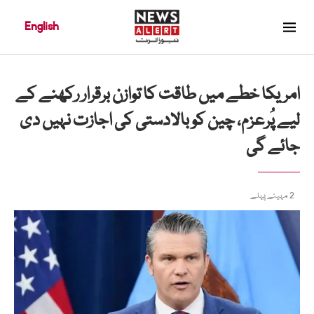
English
امریکا خطے میں طاقت کا توازن برقرار رکھنے کے
لیے پُرعزم، چین کو بالادستی کی اجازت نہیں دی
جائے گی
2 مہینے پہلے