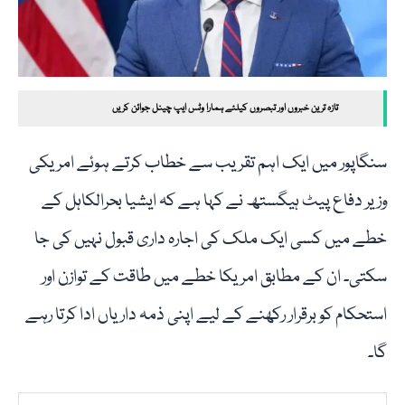
تازہ ترین خبروں اور تبصروں کیلئے ہمارا وٹس ایپ چینل جوائن کریں
سنگاپور میں ایک اہم تقریب سے خطاب کرتے ہوئے امریکی
وزیر دفاع پیٹ ہیگستھ نے کہا ہے کہ ایشیا بحرالکاہل کے
خطے میں کسی ایک ملک کی اجارہ داری قبول نہیں کی جا
سکتی۔ ان کے مطابق امریکا خطے میں طاقت کے توازن اور
استحکام کو برقرار رکھنے کے لیے اپنی ذمہ داریاں ادا کرتا رہے
گا۔