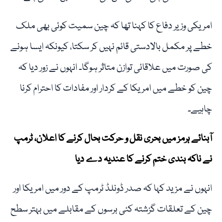
امریکی وزیر دفاع کا کہنا تھا کہ چین سمیت کوئی بھی ملک
خطے پر مکمل بالادستی قائم نہیں کر سکتا، کیونکہ ایسا ہونے
کی صورت میں علاقائی توازن متاثر ہوگا۔ انہوں نے زور دیا کہ
چین کو خطے میں امریکا کے کردار اور مفادات کا احترام کرنا
چاہیے۔
آبنائے ہرمز میں بحری نقل و حرکت بحال کرنے کا اعلان، ٹرمپ
نے ناکہ بندی ختم کرنے کا عندیہ دے دیا
انہوں نے مزید کہا کہ صدر ڈونلڈ ٹرمپ کے دور میں امریکا اور
چین کے تعلقات گزشتہ کئی برسوں کے مقابلے میں بہتر سطح