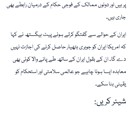
پر ہیں اور دونوں ممالک کے فوجی حکام کے درمیان رابطے بھی
جاری ہیں۔
ایران کے حوالے سے گفتگو کرتے ہوئے پیٹ ہیگستھ نے کہا
کہ امریکا ایران کو جوہری ہتھیار حاصل کرنے کی اجازت نہیں
دے گا۔ ان کے بقول ایران کے ساتھ طے پانے والا کوئی بھی
معاہدہ ایسا ہونا چاہیے جو عالمی سلامتی اور استحکام کو
یقینی بنا سکے۔
شیئر کریں: