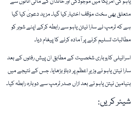
یاہو کی امریکا میں موجودگی اور خاندان کے مالی اثاثوں سے
متعلق بھی سخت مؤقف اختیار کیا گیا۔ مزید دعویٰ کیا گیا
ہے کہ ٹرمپ نے سارا نیتن یاہو سے رابطہ کرکے اپنے شوہر کو
مطالبات تسلیم کرنے پر آمادہ کرنے کا پیغام دیا۔
اسرائیلی کاروباری شخصیت کے مطابق ان پیش رفتوں کے بعد
سارا نیتن یاہو نے وزیرِ اعظم پر دباؤ بڑھایا، جس کے نتیجے میں
بنیامین نیتن یاہو نے بعد ازاں صدر ٹرمپ سے دوبارہ رابطہ کیا۔
شیئر کریں: