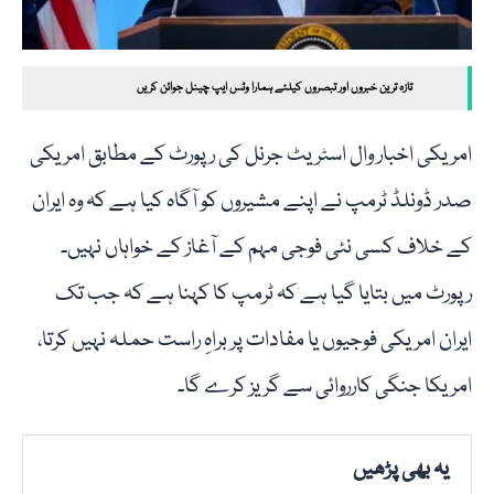
تازہ ترین خبروں اور تبصروں کیلئے ہمارا وٹس ایپ چینل جوائن کریں
امریکی اخبار وال اسٹریٹ جرنل کی رپورٹ کے مطابق امریکی
صدر ڈونلڈ ٹرمپ نے اپنے مشیروں کو آگاہ کیا ہے کہ وہ ایران
کے خلاف کسی نئی فوجی مہم کے آغاز کے خواہاں نہیں۔
رپورٹ میں بتایا گیا ہے کہ ٹرمپ کا کہنا ہے کہ جب تک
ایران امریکی فوجیوں یا مفادات پر براہِ راست حملہ نہیں کرتا،
امریکا جنگی کارروائی سے گریز کرے گا۔
یہ بھی پڑھیں