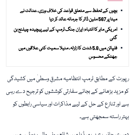
بچوں کے تحفظ سے متعلق قواعد کی خلاف ورزی، عدالت نے
میٹا پر 567 ملین ڈالر کا جرمانہ عائد کر دیا
امریکی ماہر کا انتباہ: ایران جنگ ٹرمپ کے لیے پیچیدہ چیلنج بن
گئی
فلپائن میں 5.8 شدت کا زلزلہ، منیلا سمیت کئی علاقوں میں
جھٹکے محسوس
رپورٹ کے مطابق ٹرمپ انتظامیہ مشرقِ وسطیٰ میں کشیدگی
کو مزید بڑھانے کے بجائے سفارتی کوششوں کو ترجیح دے رہی
ہے اور تنازع کے حل کے لیے مذاکرات اور سیاسی رابطوں کو
بہتر راستہ سمجھتی ہے۔
دوسری جانب عرب میڈیا میں شائع ہونے والی رپورٹس میں